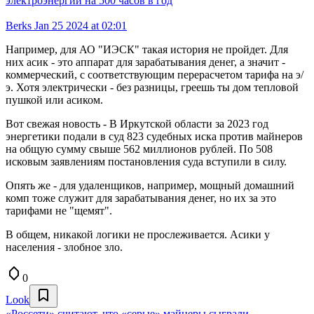
электроэнергии на 500 часов в год
Berks
Jan 25 2024 at 02:01
Например, для АО "ИЭСК" такая история не пройдет. Для
них асик - это аппарат для зарабатывания денег, а значит -
коммерческий, с соответствующим перерасчетом тарифа на э/
э. Хотя электрически - без разницы, греешь ты дом тепловой
пушкой или асиком.
Вот свежая новость - В Иркутской области за 2023 год
энергетики подали в суд 823 судебных иска против майнеров
на общую сумму свыше 562 миллионов рублей. По 508
исковым заявлениям постановления суда вступили в силу.
Опять же - для удаленщиков, например, мощный домашний
комп тоже служит для зарабатывания денег, но их за это
тарифами не "щемят".
В общем, никакой логики не прослеживается. Асики у
населения - злобное зло.
0
Look
«Россети» считают, что «серые» майнеры сыграли