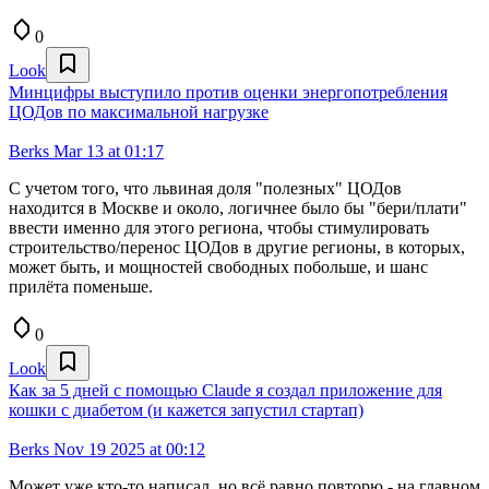
0
Look
Минцифры выступило против оценки энергопотребления
ЦОДов по максимальной нагрузке
Berks
Mar 13 at 01:17
С учетом того, что львиная доля "полезных" ЦОДов
находится в Москве и около, логичнее было бы "бери/плати"
ввести именно для этого региона, чтобы стимулировать
строительство/перенос ЦОДов в другие регионы, в которых,
может быть, и мощностей свободных побольше, и шанс
прилёта поменьше.
0
Look
Как за 5 дней с помощью Claude я создал приложение для
кошки с диабетом (и кажется запустил стартап)
Berks
Nov 19 2025 at 00:12
Может уже кто-то написал, но всё равно повторю - на главном