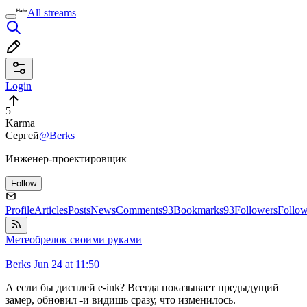
All streams
Login
5
Karma
Сергей
@Berks
Инженер-проектировщик
Follow
Profile
Articles
Posts
News
Comments
93
Bookmarks
93
Followers
Follo
Метеобрелок своими руками
Berks
Jun 24 at 11:50
А если бы дисплей e-ink? Всегда показывает предыдущий
замер, обновил -и видишь сразу, что изменилось.