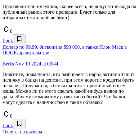
Производители инсулина, скорее всего, не допустят выхода на
публичный рынок этого препарата. Будет только для
избранных (если вообще будет).
0
Look
Доллар по 99.99, биткоин за $90 000, а также Илон Маск в
DOGE-правительстве
Berks
Nov 19 2024 at 00:44
Поясните, пожалуйста, кто разбирается: народ активно тащит
наличку в банки на депозит, при этом дорогие кредиты брать
не хочет. Получается, в банках копится приличный объём
кэша. Можно ли из этого сделать какой-нибудь вывод по
дальнейшему возможному развитию событий? Что банки
могут сделать с наличностью в таких объёмах?
0
Look
Ответы на вызовы