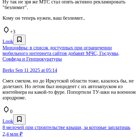
Ну так не зря же МТС стал опять активно рекламировать
"безлимит".
Кому он теперь нужен, ваш безлимит..
+3
Look
Минцифры: в список доступных при ограничении
мобильного интернета сайтов добавят МЧС, Госдумы,
Совфеда и Генпрокуратуры
Berks
Sep 11 2025 at 05:14
Смех смехом, но до Иркутской области тоже, казалось бы, не
долетают. Но летом был инцидент с их автозапуском из
контейнера на какой-то фуре. Попортили ТУ-шки на военном
аэродроме.
0
Look
8 мелочей при строительстве крыши, за которые заплатишь
2,4 млн ₽