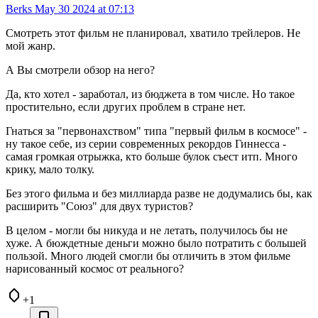
Berks
May 30 2024 at 07:13
Смотреть этот фильм не планировал, хватило трейлеров. Не
мой жанр.
А Вы смотрели обзор на него?
Да, кто хотел - заработал, из бюджета в том числе. Но такое
простительно, если других проблем в стране нет.
Гнаться за "первонахством" типа "первый фильм в космосе" -
ну такое себе, из серии современных рекордов Гиннесса -
самая громкая отрыжка, кто больше булок съест итп. Много
крику, мало толку.
Без этого фильма и без миллиарда разве не додумались бы, как
расширить "Союз" для двух туристов?
В целом - могли бы никуда и не летать, получилось бы не
хуже. А бюждетные деньги можно было потратить с большей
пользой. Много людей смогли бы отличить в этом фильме
нарисованный космос от реального?
+1