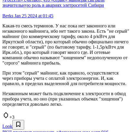
значительную роль в авариях элетросетей Сибири
Berks
Jan 25 2024 at 01:45
Какая-то смесь терминов. У нас пока нет законного или
незаконного майнинга, ибо нет такого закона. Есть "не серый"
майнинг (по коммерческому тарифу, около 4 р/кВтч для
Иркутской области), про который обычно официально ничего
не говорят, и "серый" (по бытовому тарифу, 1-1,5р/кВтч для
Ирк.обл.), про который говорят много где. И сетевые
компании обычно называют "хищением" недополученную от
"серого" майнинга прибыль.
При этом "серый" майнинг, как правило, осуществляется
через приборы учета с оплатой электроэнергии. И, как
правило, в пределах выделенной для потребителя мощности.
Незаконным может быть подключение к электросети в обход
прибора учета, но оно (при указанных объемах "хищения")
определяется довольно легко.
+3
Look