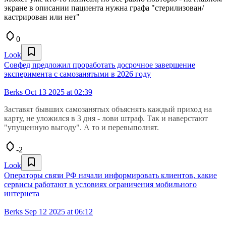
экране в описании пациента нужна графа "стерилизован/
кастрирован или нет"
0
Look
Совфед предложил проработать досрочное завершение
эксперимента с самозанятыми в 2026 году
Berks
Oct 13 2025 at 02:39
Заставят бывших самозанятых объяснять каждый приход на
карту, не уложился в 3 дня - лови штраф. Так и наверстают
"упущенную выгоду". А то и перевыполнят.
-2
Look
Операторы связи РФ начали информировать клиентов, какие
сервисы работают в условиях ограничения мобильного
интернета
Berks
Sep 12 2025 at 06:12