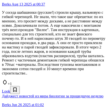
Berks
Aug 13 2025 at 00:37
У соседа шабашники (русские!) строили крышу, вальмовую с
гибкой черепицей. Не знали, что такое шаг обрешетки: по их
мнению, это просвет между досками, а не расстояние между
осями. Доколачивали потом. А еще накосячили с монтажом
трёх вент.проходов "Вилпе". Там инструкция в картинках,
специально для тех строителей, кто не знает финского
почему-то. И в ней нарисовано штук 30 гвоздей по периметру
основания проходки, в два ряда. А они ее просто приклеили
на мастику и парой гвоздей зафиксировали. В итоге через 2
года, после летних жаров, в основании каждой трубы
образовались вздутия (пластик расширился), трубы шатались.
Ремонт с частичным демонтажом гибкой черепицы обошелся
в 70тыс +материалы. Последствия тупизны монтажников и
экономии сотни гвоздей и 10 минут времени при
строительстве..
+1
Look
Дайджест новостей из мира биологии за прошедшую неделю
Berks
Jun 26 2025 at 01:02