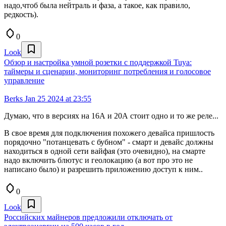
надо,чтоб была нейтраль и фаза, а такое, как правило,
редкость).
0
Look
Обзор и настройка умной розетки с поддержкой Tuya:
таймеры и сценарии, мониторинг потребления и голосовое
управление
Berks
Jan 25 2024 at 23:55
Думаю, что в версиях на 16А и 20А стоит одно и то же реле...
В свое время для подключения похожего девайса пришлость
порядочно "потанцевать с бубном" - смарт и девайс должны
находиться в одной сети вайфая (это очевидно), на смарте
надо включить блютус и геолокацию (а вот про это не
написано было) и разрешить приложению доступ к ним..
0
Look
Российских майнеров предложили отключать от