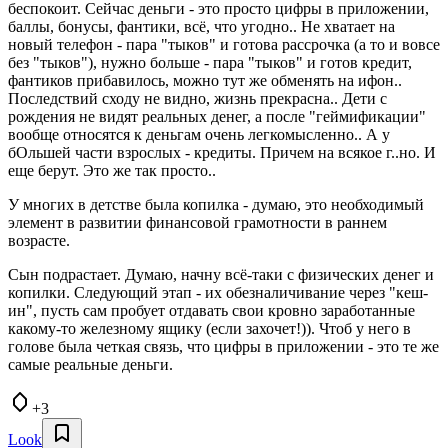
беспокоит. Сейчас деньги - это просто цифры в приложении,
баллы, бонусы, фантики, всё, что угодно.. Не хватает на
новый телефон - пара "тыков" и готова рассрочка (а то и вовсе
без "тыков"), нужно больше - пара "тыков" и готов кредит,
фантиков прибавилось, можно тут же обменять на ифон..
Последствий сходу не видно, жизнь прекрасна.. Дети с
рождения не видят реальных денег, а после "геймификации"
вообще относятся к деньгам очень легкомысленно.. А у
бОльшей части взрослых - кредиты. Причем на всякое г..но. И
еще берут. Это же так просто..
У многих в детстве была копилка - думаю, это необходимый
элемент в развитии финансовой грамотности в раннем
возрасте.
Сын подрастает. Думаю, начну всё-таки с физических денег и
копилки. Следующий этап - их обезналичивание через "кеш-
ин", пусть сам пробует отдавать свои кровно заработанные
какому-то железному ящику (если захочет!)). Чтоб у него в
голове была четкая связь, что цифры в приложении - это те же
самые реальные деньги.
+3
Look