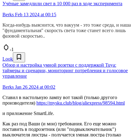
Учёные замедлили свет в 10 000 раз в ходе эксперимента
Berks
Feb 13 2024 at 00:15
Когда-нибудь выяснится, что вакуум - это тоже среда, и наша
"фундаментальная" скорость света тоже станет всего лишь
фазовой скоростью..
-1
Look
Обзор и настройка умной розетки с поддержкой Tuya:
таймеры и сценарии, мониторинг потребления и голосовое
управление
Berks
Jan 26 2024 at 00:02
Ставил в настольную лампу вот такой (только другого
производителя)
https://mysku.club/blog/aliexpress/98594.html
и приложение SmartLife.
Как раз под Ваши (и мои) требования. Его еще можно
поставить в подрозетник (или "подвыключательник")
выключателя люстры - получается умная люстра (только