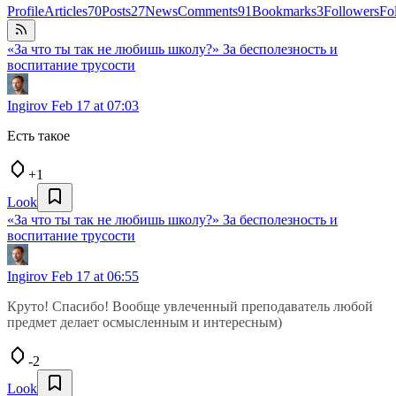
Profile
Articles
70
Posts
27
News
Comments
91
Bookmarks
3
Followers
Fo
«За что ты так не любишь школу?» За бесполезность и
воспитание трусости
Ingirov
Feb 17 at 07:03
Есть такое
+1
Look
«За что ты так не любишь школу?» За бесполезность и
воспитание трусости
Ingirov
Feb 17 at 06:55
Круто! Спасибо! Вообще увлеченный преподаватель любой
предмет делает осмысленным и интересным)
-2
Look