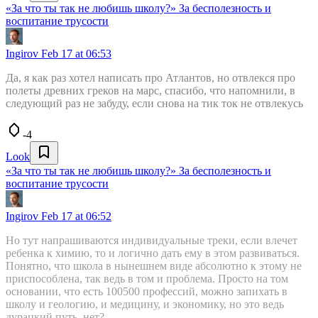
«За что ты так не любишь школу?» За бесполезность и
воспитание трусости
Ingirov
Feb 17 at 06:53
Да, я как раз хотел написать про Атлантов, но отвлекся про
полеты древних греков на марс, спасибо, что напомнили, в
следующий раз не забуду, если снова на тик ток не отвлекусь
-4
Look
«За что ты так не любишь школу?» За бесполезность и
воспитание трусости
Ingirov
Feb 17 at 06:52
Но тут напрашиваются индивидуальные треки, если влечет
ребенка к химию, то и логично дать ему в этом развиваться.
Понятно, что школа в нынешнем виде абсолютно к этому не
приспособлена, так ведь в том и проблема. Просто на том
основании, что есть 100500 профессий, можно запихать в
школу и геологию, и медицину, и экономику, но это ведь
дурацкий путь, нет?