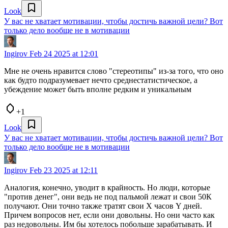
Look
У вас не хватает мотивации, чтобы достичь важной цели? Вот
только дело вообще не в мотивации
Ingirov
Feb 24 2025 at 12:01
Мне не очень нравится слово "стереотипы" из-за того, что оно
как будто подразумевает нечто среднестатистическое, а
убеждение может быть вполне редким и уникальным
+1
Look
У вас не хватает мотивации, чтобы достичь важной цели? Вот
только дело вообще не в мотивации
Ingirov
Feb 23 2025 at 12:11
Аналогия, конечно, уводит в крайность. Но люди, которые
"против денег", они ведь не под пальмой лежат и свои 50К
получают. Они точно также тратят свои X часов Y дней.
Причем вопросов нет, если они довольны. Но они часто как
раз недовольны. Им бы хотелось побольше зарабатывать. И