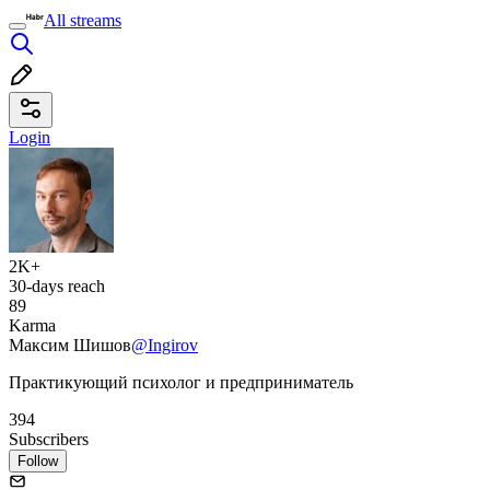
All streams
Login
2K+
30-days reach
89
Karma
Максим Шишов
@Ingirov
Практикующий психолог и предприниматель
394
Subscribers
Follow