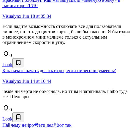
Красный подождёт. Как мы запускали «зелёную волну» в
навигаторе 2ГИС
Visualynx
Jun 18 at 05:34
Если дадите возможность отключать все для пользователя
лишнее, вплоть до цветов карты, было бы классно. Я бы ездил
в монохромном минимализме только с актуальным
ограничением скорости в углу.
0
Look
Как начать начать делать игры, если ничего не умеешь?
Visualynx
Jun 14 at 16:44
inside ни черта не объясняла, но этим и затягивала. limbo туда
же. Шедевры
0
Look
П維чему нейро考ети дел思ют так