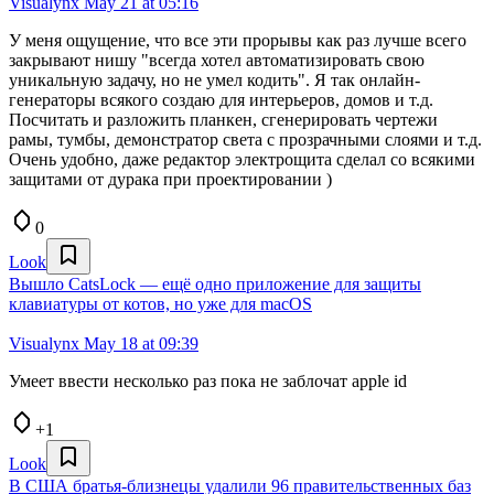
Visualynx
May 21 at 05:16
У меня ощущение, что все эти прорывы как раз лучше всего
закрывают нишу "всегда хотел автоматизировать свою
уникальную задачу, но не умел кодить". Я так онлайн-
генераторы всякого создаю для интерьеров, домов и т.д.
Посчитать и разложить планкен, сгенерировать чертежи
рамы, тумбы, демонстратор света с прозрачными слоями и т.д.
Очень удобно, даже редактор электрощита сделал со всякими
защитами от дурака при проектировании )
0
Look
Вышло CatsLock — ещё одно приложение для защиты
клавиатуры от котов, но уже для macOS
Visualynx
May 18 at 09:39
Умеет ввести несколько раз пока не заблочат apple id
+1
Look
В США братья‑близнецы удалили 96 правительственных баз