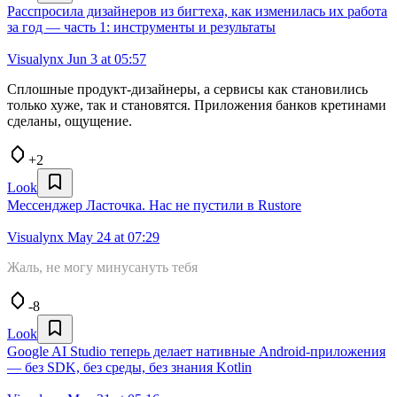
Расспросила дизайнеров из бигтеха, как изменилась их работа
за год — часть 1: инструменты и результаты
Visualynx
Jun 3 at 05:57
Сплошные продукт-дизайнеры, а сервисы как становились
только хуже, так и становятся. Приложения банков кретинами
сделаны, ощущение.
+2
Look
Мессенджер Ласточка. Нас не пустили в Rustore
Visualynx
May 24 at 07:29
Жаль, не могу минусануть тебя
-8
Look
Google AI Studio теперь делает нативные Android-приложения
— без SDK, без среды, без знания Kotlin