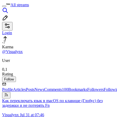
All streams
Login
-7
Karma
@Visualynx
User
0,1
Rating
Follow
Profile
Articles
Posts
News
Comments
100
Bookmarks
Followers
Followi
Как переключать язык в macOS по клавише (Глобус) без
задержки и не потерять Fn
Visualynx
Jul 31 at 07:46