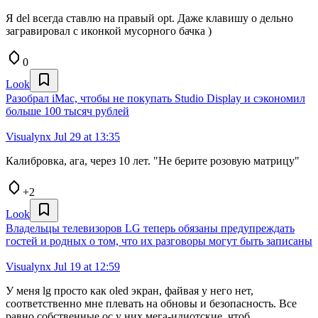
Я del всегда ставлю на правый opt. Даже клавишу о дельно
загравировал с иконкой мусорного бачка )
0
Look
Разобрал iMac, чтобы не покупать Studio Display и сэкономил
больше 100 тысяч рублей
Visualynx
Jul 29 at 13:35
Калибровка, ага, через 10 лет. "Не берите розовую матрицу"
+2
Look
Владельцы телевизоров LG теперь обязаны предупреждать
гостей и родных о том, что их разговоры могут быть записаны
Visualynx
Jul 19 at 12:59
У меня lg просто как oled экран, файвая у него нет,
соответственно мне плевать на обновы и безопасность. Все
равно собственные ос у них мега-идиотские, чтоб