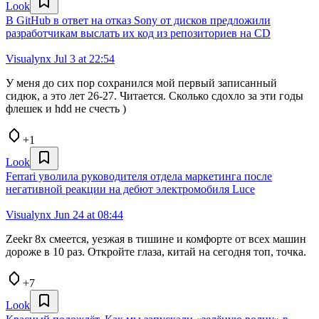
Look
В GitHub в ответ на отказ Sony от дисков предложили
разработчикам выслать их код из репозиториев на CD
Visualynx
Jul 3 at 22:54
У меня до сих пор сохранился мой первый записанный
сидюк, а это лет 26-27. Читается. Сколько сдохло за эти годы
флешек и hdd не счесть )
+1
Look
Ferrari уволила руководителя отдела маркетинга после
негативной реакции на дебют электромобиля Luce
Visualynx
Jun 24 at 08:44
Zeekr 8x смеется, уезжая в тишине и комфорте от всех машин
дороже в 10 раз. Откройте глаза, китай на сегодня топ, точка.
+7
Look