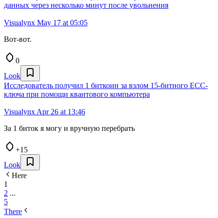
данных через несколько минут после увольнения
Visualynx
May 17 at 05:05
Вот-вот.
0
Look
Исследователь получил 1 биткоин за взлом 15-битного ECC-
ключа при помощи квантового компьютера
Visualynx
Apr 26 at 13:46
За 1 биток я могу и вручную перебрать
+15
Look
Here
1
2
...
5
There