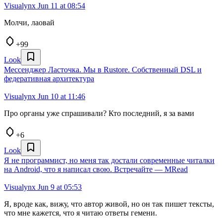
Visualynx
Jun 11 at 08:54
Молчи, лаовай
+99
Look
Мессенджер Ласточка. Мы в Rustore. Cобственный DSL и
федеративная архитектура
Visualynx
Jun 10 at 11:46
Про органы уже спрашивали? Кто последний, я за вами
+6
Look
Я не программист, но меня так достали современные читалки
на Android, что я написал свою. Встречайте — MRead
Visualynx
Jun 9 at 05:53
Я, вроде как, вижу, что автор живой, но он так пишет тексты,
что мне кажется, что я читаю ответы гемени.