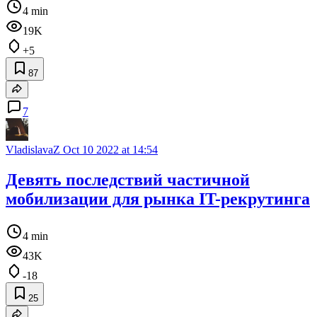
4 min
19K
+5
87
7
VladislavaZ
Oct 10 2022 at 14:54
Девять последствий частичной
мобилизации для рынка IT-рекрутинга
4 min
43K
-18
25