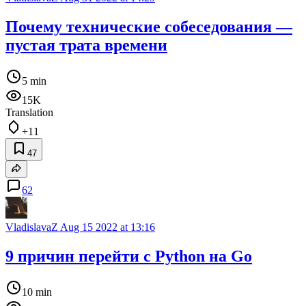
Почему технические собеседования —
пустая трата времени
5 min
15K
Translation
+11
47
62
VladislavaZ
Aug 15 2022 at 13:16
9 причин перейти с Python на Go
10 min