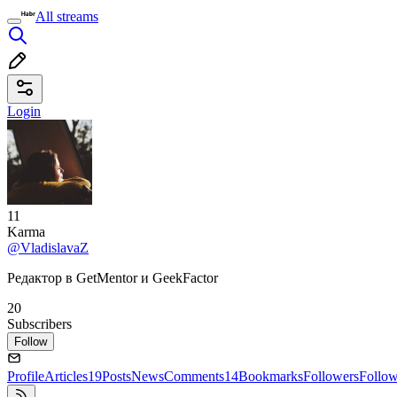
All streams
Login
11
Karma
@VladislavaZ
Редактор в GetMentor и GeekFactor
20
Subscribers
Follow
Profile
Articles
19
Posts
News
Comments
14
Bookmarks
Followers
Follo