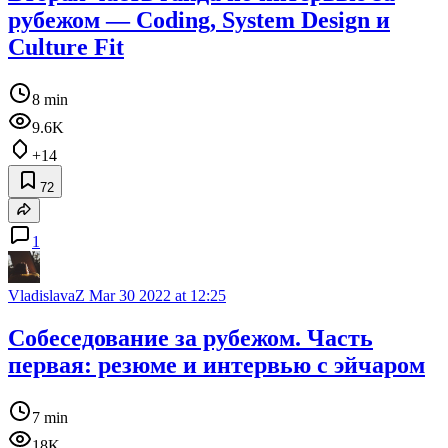
рубежом — Coding, System Design и
Culture Fit
8 min
9.6K
+14
72
1
VladislavaZ
Mar 30 2022 at 12:25
Собеседование за рубежом. Часть
первая: резюме и интервью с эйчаром
7 min
18K