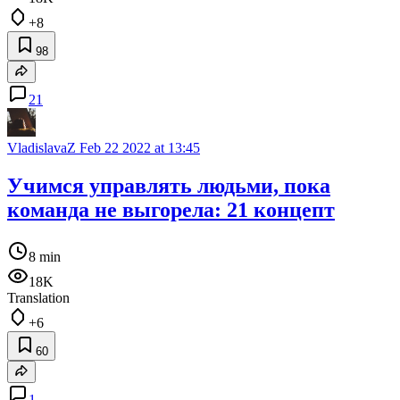
+8
98
21
VladislavaZ
Feb 22 2022 at 13:45
Учимся управлять людьми, пока
команда не выгорела: 21 концепт
8 min
18K
Translation
+6
60
1