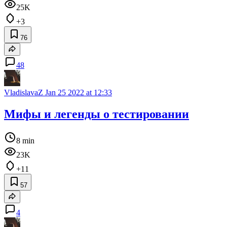
25K
+3
76
48
VladislavaZ
Jan 25 2022 at 12:33
Мифы и легенды о тестировании
8 min
23K
+11
57
4