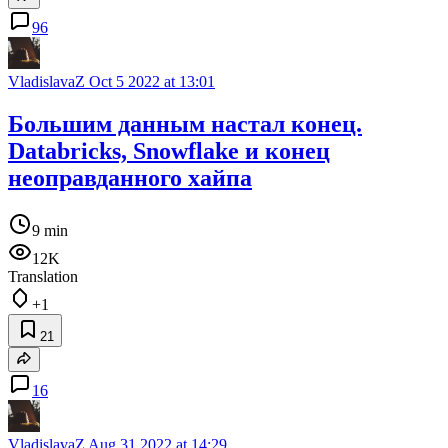
96
VladislavaZ
Oct 5 2022 at 13:01
Большим данным настал конец.
Databricks, Snowflake и конец
неоправданного хайпа
9 min
12K
Translation
+1
21
16
VladislavaZ
Aug 31 2022 at 14:29