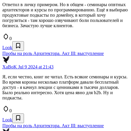
Ответил в личку примером. Но в общем - семинары опвтных
архитекторов и курсы по программированию. Ещё я выбираю
продуктовые подкасты по домейну, в который хочу
погрузиться - там хорошо озвучивают боли пользователей и
бизнеса. Зачастую лучше клиентов.
0
Look
Пробы на роль Архитектора. Акт III: выступление
XaBoK
Jul 9 2024 at 21:43
Я, если честно, книг не читал. Есть всякие семинары и курсы.
Во время короны несколько платформ давали бесплатный
доступ - я качнул лекции с ценниками в тысячи долларов.
Было реально интересно. Хотя цена явно для b2b. Ну и
подкасты.
0
Look
Пробы на роль Архитектора. Акт III: выступление