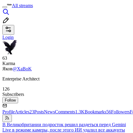
All streams
Login
63
Karma
Яков
@XaBoK
Enterprise Architect
126
Subscribers
Follow
Profile
Articles
23
Posts
News
Comments
1.3K
Bookmarks
56
Followers
F
В Великобритании подросток решил раздеться перед Gemini
Live в режиме камеры, после этого ИИ удалил все аккаунты