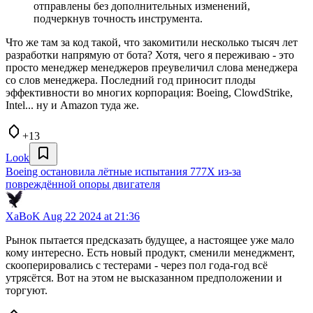
отправлены без дополнительных изменений,
подчеркнув точность инструмента.
Что же там за код такой, что закомитили несколько тысяч лет
разработки напрямую от бота? Хотя, чего я переживаю - это
просто менеджер менеджеров преувеличил слова менеджера
со слов менеджера. Последний год приносит плоды
эффективности во многих корпорация: Boeing, ClowdStrike,
Intel... ну и Amazon туда же.
+13
Look
Boeing остановила лётные испытания 777X из-за
повреждённой опоры двигателя
XaBoK
Aug 22 2024 at 21:36
Рынок пытается предсказать будущее, а настоящее уже мало
кому интересно. Есть новый продукт, сменили менеджмент,
скооперировались с тестерами - через пол года-год всё
утрясётся. Вот на этом не высказанном предположении и
торгуют.