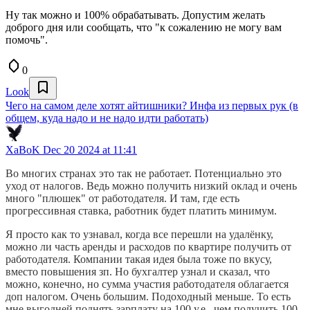
Ну так можно и 100% обрабатывать. Допустим желать
доброго дня или сообщать, что "к сожалению не могу вам
помочь".
0
Look
Чего на самом деле хотят айтишники? Инфа из первых рук (в
общем, куда надо и не надо идти работать)
XaBoK
Dec 20 2024 at 11:41
Во многих странах это так не работает. Потенциально это
уход от налогов. Ведь можно получить низкий оклад и очень
много "плюшек" от работодателя. И там, где есть
прогрессивная ставка, работник будет платить минимум.
Я просто как то узнавал, когда все перешли на удалёнку,
можно ли часть аренды и расходов по квартире получить от
работодателя. Компании такая идея была тоже по вкусу,
вместо повышения зп. Но бухгалтер узнал и сказал, что
можно, конечно, но сумма участия работодателя облагается
доп налогом. Очень большим. Подоходный меньше. То есть
мне выгодней поднять зарплату на 100 у.е., чем получить 100