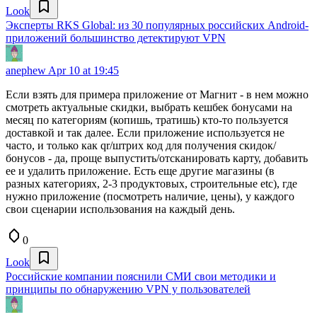
Look
Эксперты RKS Global: из 30 популярных российских Android-
приложений большинство детектируют VPN
anephew
Apr 10 at 19:45
Если взять для примера приложение от Магнит - в нем можно
смотреть актуальные скидки, выбрать кешбек бонусами на
месяц по категориям (копишь, тратишь) кто-то пользуется
доставкой и так далее. Если приложение используется не
часто, и только как qr/штрих код для получения скидок/
бонусов - да, проще выпустить/отсканировать карту, добавить
ее и удалить приложение. Есть еще другие магазины (в
разных категориях, 2-3 продуктовых, строительные etc), где
нужно приложение (посмотреть наличие, цены), у каждого
свои сценарии использования на каждый день.
0
Look
Российские компании пояснили СМИ свои методики и
принципы по обнаружению VPN у пользователей