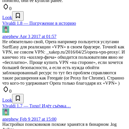
понятно, они ее купили ранее.
0
Look
Vivaldi 1.8 — Погружение в историю
anephew
Apr 3 2017 at 01:57
Не обязательно свой, Opera например пользуется услугами
SurfEasy для реализации «VPN» в своем браузере. Точней как
VPN, не совсем VPN: _xakep.ru/2016/04/25/opera-vpn-proxy/. И
канечно эта «киллер-фича» обходится пользователям явно не
«бесплатно». Проще купить VPN «на стороне», если хочется
большей безопасности, а если есть нужда обойти
заблокированный ресурс то тут без проблем справляются
такие расширения как Freegate (or Proxy for Chrome). Странно
что кого-то удерживает Opera только благодаря их «VPN» )
0
Look
Vivaldi 1.7 — Тихо! Идёт съёмка…
anephew
Feb 9 2017 at 15:00
Настройки поисковиков похоже хранятся в бинарном .log