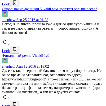
Look
Опрос: какие функции Vivaldi вам нравятся больше всего?
anephew
Sep 25 2016 at 01:28
Сегодня 25 число, прошло уже 4 дня со дня публикации а я
так и не смог отправить ответы — опрос выдает ошибку. A
timeout occurred
0
Look
Финальный релиз Vivaldi 1.3
anephew
Aug 12 2016 at 18:02
Да, есть такой серьезный баг, появился пару сборок назад. Не
было времени отправить баг, отправьте по адресу
https://vivaldi.com/bugreport/, я тоже сейчас напишу. Так же баг
замечен при скачивании файлов (нажимаешь скачать — сразу
белая страница, файл качается), например на wincmd.ru (при
скачивании плагинов), а так же а других сайтах.
0
Look