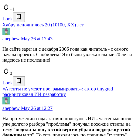
+1
Look
Хабру исполнилось 20 (10100, ХХ) лет
anephew
May 26 at 17:43
На сайте зареган с декабря 2006 года как читатель - с самого
начала проекта. С юбилеем! Это были увлекательные 20 лет и
надеюсь не последние!
0
Look
«Агенты не умеют программировать»: автор tinygrad
раскритиковал ИИ-разработку
anephew
May 26 at 12:27
На протяжении года активно пользуюсь ИИ - частенько после
уже долгого разбора "проблемы" получал похожие ответы на
тему "
водила за нос, в этой версии убрали поддержку этой
функции и тд
". То есть приходилось по старинке "гуглить",