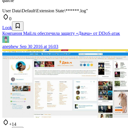
файлe
User Data\Default\Extension State\******.log"
0
Look
Компания Mail.ru обеспечила защиту «Двача» от DDoS-атак
anephew
Sep 30 2016 at 16:03
+14