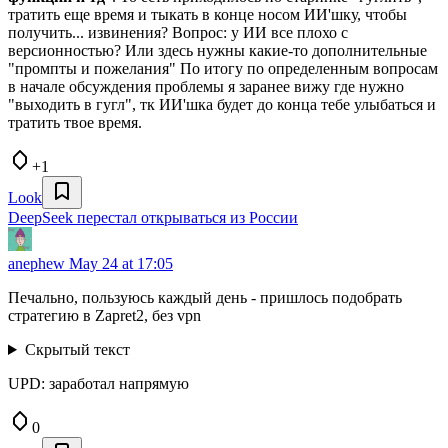
тратить еще время и тыкать в конце носом ИИ'шку, чтобы
получить... извинения? Вопрос: у ИИ все плохо с
версионностью? Или здесь нужны какие-то дополнительные
"промпты и пожелания" По итогу по определенным вопросам
в начале обсуждения проблемы я заранее вижу где нужно
"выходить в гугл", тк ИИ'шка будет до конца тебе улыбаться и
тратить твое время.
+1
Look
DeepSeek перестал открываться из России
anephew
May 24 at 17:05
Печально, пользуюсь каждый день - пришлось подобрать
стратегию в Zapret2, без vpn
Скрытый текст
UPD: заработал напрямую
0