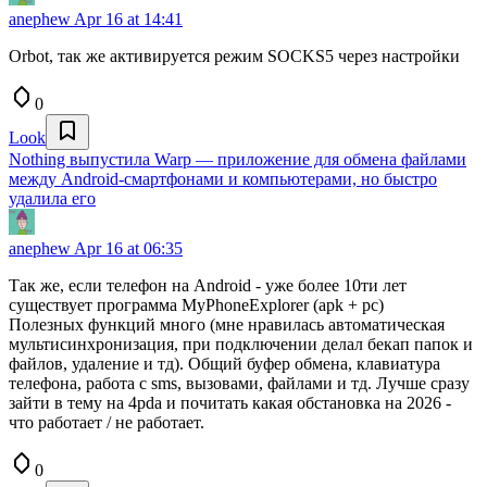
anephew
Apr 16 at 14:41
Orbot, так же активируется режим SOCKS5 через настройки
0
Look
Nothing выпустила Warp — приложение для обмена файлами
между Android-смартфонами и компьютерами, но быстро
удалила его
anephew
Apr 16 at 06:35
Так же, если телефон на Android - уже более 10ти лет
существует программа MyPhoneExplorer (apk + pc)
Полезных функций много (мне нравилась автоматическая
мультисинхронизация, при подключении делал бекап папок и
файлов, удаление и тд). Общий буфер обмена, клавиатура
телефона, работа с sms, вызовами, файлами и тд. Лучше сразу
зайти в тему на 4pda и почитать какая обстановка на 2026 -
что работает / не работает.
0