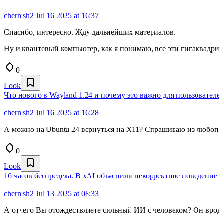
chernish2
Jul 16 2025 at 16:37
Спасибо, интересно. Жду дальнейших материалов.
Ну и квантовый компьютер, как я понимаю, все эти гигаквадри
0
Look
Что нового в Wayland 1.24 и почему это важно для пользовател
chernish2
Jul 16 2025 at 16:28
А можно на Ubuntu 24 вернуться на X11? Спрашиваю из любоп
0
Look
16 часов беспредела. В xAI объяснили некорректное поведение
chernish2
Jul 13 2025 at 08:33
А отчего Вы отождествляете сильный ИИ с человеком? Он вро