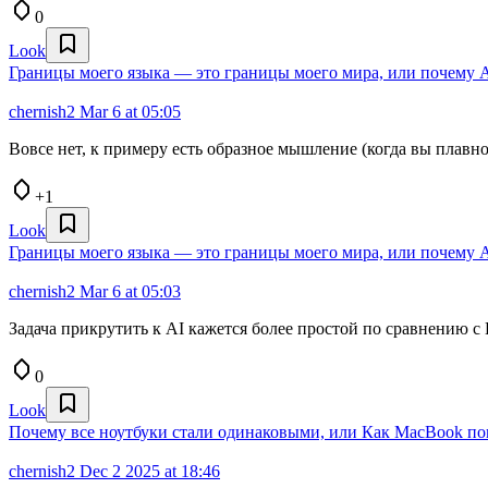
0
Look
Границы моего языка — это границы моего мира, или почем
chernish2
Mar 6 at 05:05
Вовсе нет, к примеру есть образное мышление (когда вы плавно
+1
Look
Границы моего языка — это границы моего мира, или почем
chernish2
Mar 6 at 05:03
Задача прикрутить к AI кажется более простой по сравнению с
0
Look
Почему все ноутбуки стали одинаковыми, или Как MacBook по
chernish2
Dec 2 2025 at 18:46