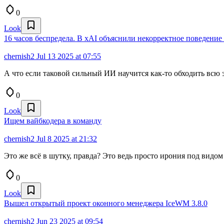
0
Look
16 часов беспредела. В xAI объяснили некорректное поведение
chernish2
Jul 13 2025 at 07:55
А что если таковой сильный ИИ научится как-то обходить всю 
0
Look
Ищем вайбкодера в команду
chernish2
Jul 8 2025 at 21:32
Это же всё в шутку, правда? Это ведь просто ирония под видом
0
Look
Вышел открытый проект оконного менеджера IceWM 3.8.0
chernish2
Jun 23 2025 at 09:54