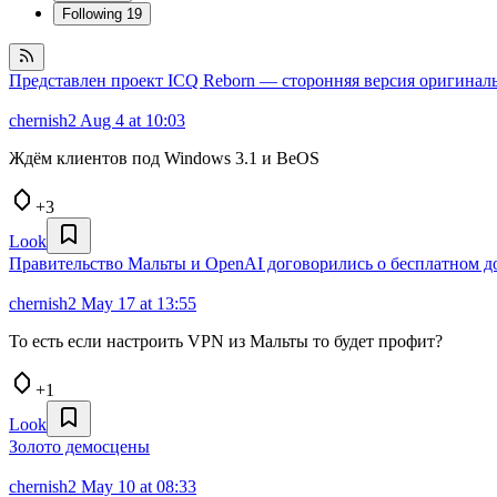
Following
19
Представлен проект ICQ Reborn — сторонняя версия оригинал
chernish2
Aug 4 at 10:03
Ждём клиентов под Windows 3.1 и BeOS
+3
Look
Правительство Мальты и OpenAI договорились о бесплатном до
chernish2
May 17 at 13:55
То есть если настроить VPN из Мальты то будет профит?
+1
Look
Золото демосцены
chernish2
May 10 at 08:33