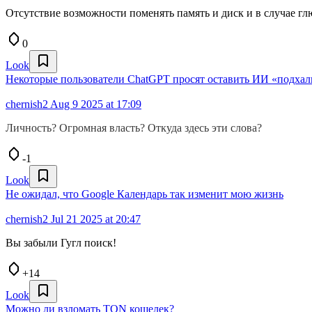
Отсутствие возможности поменять память и диск и в случае г
0
Look
Некоторые пользователи ChatGPT просят оставить ИИ «подх
chernish2
Aug 9 2025 at 17:09
Личность? Огромная власть? Откуда здесь эти слова?
-1
Look
Не ожидал, что Google Календарь так изменит мою жизнь
chernish2
Jul 21 2025 at 20:47
Вы забыли Гугл поиск!
+14
Look
Можно ли взломать TON кошелек?