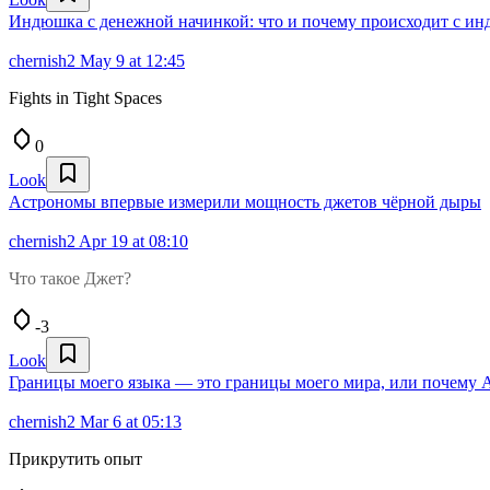
Индюшка с денежной начинкой: что и почему происходит с ин
chernish2
May 9 at 12:45
Fights in Tight Spaces
0
Look
Астрономы впервые измерили мощность джетов чёрной дыры
chernish2
Apr 19 at 08:10
Что такое Джет?
-3
Look
Границы моего языка — это границы моего мира, или почем
chernish2
Mar 6 at 05:13
Прикрутить опыт