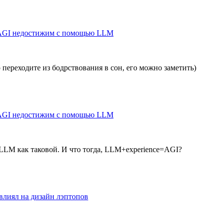
у AGI недостижим с помощью LLM
 переходите из бодрствования в сон, его можно заметить)
у AGI недостижим с помощью LLM
 LLM как таковой. И что тогда, LLM+experience=AGI?
влиял на дизайн лэптопов