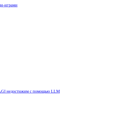
ди-играми
у AGI недостижим с помощью LLM