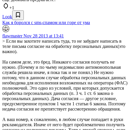
+1
Look
Как я боролся с sms-спамом или горе от ума
flawmaster
Nov 28 2013 at 13:41
> Если вы захотите написать туда, то не забудьте написать в
теле письма согласие на обработку персональных данных(это
важно).
На самом деле, это бред. Никакого согласия получать не
нужно. (Почему и по чьему недомыслию антимонопольная
служба решила иначе, я пока так и не понял.) Не нужно
потому, что в данном случае обработка персональных данных
необходима для исполнения возложенных на оператора (ФАС)
полномочий. Это одно из условий, при которых допускается
обработка персональных данных (п. 3 ч. 1 ст. 6 закона о
персональных данных). Дача согласия — другое условие,
предусмотренное пунктом 1 части 1 статьи 6 закона. Поэтому
недача согласия не препятствует рассмотрению обращения.
А ваш номер, к сожалению, в любом случае попадает в руки
рекламодателя. Иначе от него будет проблематично получить
согласие на получение рекламы. Хотя с другой стороны, если