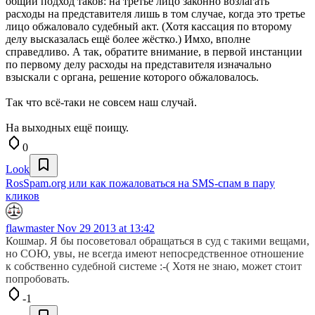
общий подход таков: на третье лицо законно возлагать
расходы на представителя лишь в том случае, когда это третье
лицо обжаловало судебный акт. (Хотя кассация по второму
делу высказалась ещё более жёстко.) Имхо, вполне
справедливо. А так, обратите внимание, в первой инстанции
по первому делу расходы на представителя изначально
взыскали с органа, решение которого обжаловалось.
Так что всё-таки не совсем наш случай.
На выходных ещё поищу.
0
Look
RosSpam.org или как пожаловаться на SMS-спам в пару
кликов
flawmaster
Nov 29 2013 at 13:42
Кошмар. Я бы посоветовал обращаться в суд с такими вещами,
но СОЮ, увы, не всегда имеют непосредственное отношение
к собственно судебной системе :-( Хотя не знаю, может стоит
попробовать.
-1