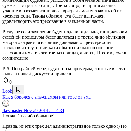
компенсации судебных расходов в обозначенной изначально
сумме — с третьего лица. Третье лицо, не принимающее
участие в рассмотрении дела, вряд ли сможет заявить об их
чрезмерности. Таким образом, суд будет вынужден
удовлетворить это требование в заявленной части.
В случае если заявление будет подано отдельно, инициатором
судебной процедуры будет являться не третье лицо (функция
которого ограничится лишь доводами о чрезмерности
расходов и отсутствии каких бы то ни было оснований
взыскании их с такого третьего лица), а истец. Поэтому очень
сомнительно.
P. S. По крайней мере, судя по тем примерам, которые вы чуть
выше в нашей дискуссии привели.
0
Look
Как я боролся с sms-спамом или горе от ума
flawmaster
Nov 29 2013 at 14:34
Понял. Спасибо большое!
Правда, из этих трёх дел административное только одно :) Но