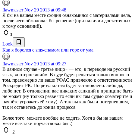
flawmaster
Nov 29 2013 at 09:48
Я бы на вашем месте сходил ознакомился с материалами дела,
после чего обжаловал бы решение (при наличии достаточных
к тому оснований).
0
Look
Как я боролся с sms-спамом или горе от ума
flawmaster
Nov 29 2013 at 09:27
В данном случае «третье лицо» — это, в переводе на русский
язык, «потерпевший». В суде будет решаться только вопрос о
том, правомерно ли ваше УФАС привлекло к ответственности
Роскредит РК. По результатам будет установлено: либо да,
либо нет. В отношении вас никаких санкций в принципе быть
не может (ну только разве что если вы там судью обматерите и
начнёте угрожать ей / ему). А так вы как были потерпевшим,
так и останетесь до конца процесса.
Более того, можете вообще не ходить. Хотя я бы на вашем
месте всё-таки поучаствовал бы :)
+2