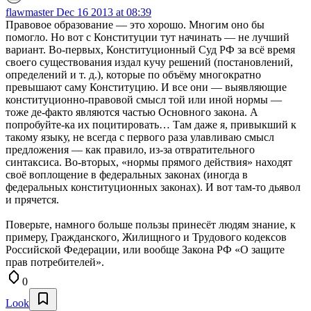
flawmaster
Dec 16 2013 at 08:39
Правовое образование — это хорошо. Многим оно бы
помогло. Но вот с Конституции тут начинать — не лучший
вариант. Во-первых, Конституционный Суд РФ за всё время
своего существования издал кучу решений (постановлений,
определений и т. д.), которые по объёму многократно
превышают саму Конституцию. И все они — выявляющие
конституционно-правовой смысл той или иной нормы —
тоже де-факто являются частью Основного закона. А
попробуйте-ка их поцитировать… Там даже я, привыкший к
такому языку, не всегда с первого раза улавливаю смысл
предложения — как правило, из-за отвратительного
синтаксиса. Во-вторых, «нормы прямого действия» находят
своё воплощение в федеральных законах (иногда в
федеральных конституционных законах). И вот там-то дьявол
и прячется.
Поверьте, намного больше пользы принесёт людям знание, к
примеру, Гражданского, Жилищного и Трудового кодексов
Российской Федерации, или вообще Закона РФ «О защите
прав потребителей».
0
Look