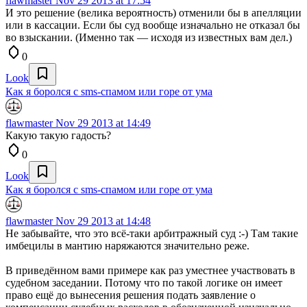
flawmaster
Nov 29 2013 at 17:54
И это решение (велика вероятность) отменили бы в апелляции
или в кассации. Если бы суд вообще изначально не отказал бы
во взыскании. (Именно так — исходя из известных вам дел.)
0
Look
Как я боролся с sms-спамом или горе от ума
flawmaster
Nov 29 2013 at 14:49
Какую такую гадость?
0
Look
Как я боролся с sms-спамом или горе от ума
flawmaster
Nov 29 2013 at 14:48
Не забывайте, что это всё-таки арбитражный суд :-) Там такие
имбецилы в мантию наряжаются значительно реже.
В приведённом вами примере как раз уместнее участвовать в
судебном заседании. Потому что по такой логике он имеет
право ещё до вынесения решения подать заявление о