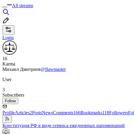
All streams
Login
16
Karma
Михаил Дмитриев
@flawmaster
User
3
Subscribers
Follow
Profile
Articles
2
Posts
News
Comments
166
Bookmarks
118
Followers
Fo
Конституция РФ в виде сервиса ежедневных напоминаний