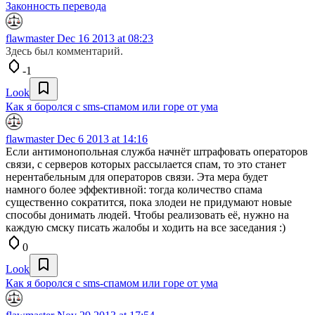
Законность перевода
flawmaster
Dec 16 2013 at 08:23
Здесь был комментарий.
-1
Look
Как я боролся с sms-спамом или горе от ума
flawmaster
Dec 6 2013 at 14:16
Если антимонопольная служба начнёт штрафовать операторов
связи, с серверов которых рассылается спам, то это станет
нерентабельным для операторов связи. Эта мера будет
намного более эффективной: тогда количество спама
существенно сократится, пока злодеи не придумают новые
способы донимать людей. Чтобы реализовать её, нужно на
каждую смску писать жалобы и ходить на все заседания :)
0
Look
Как я боролся с sms-спамом или горе от ума