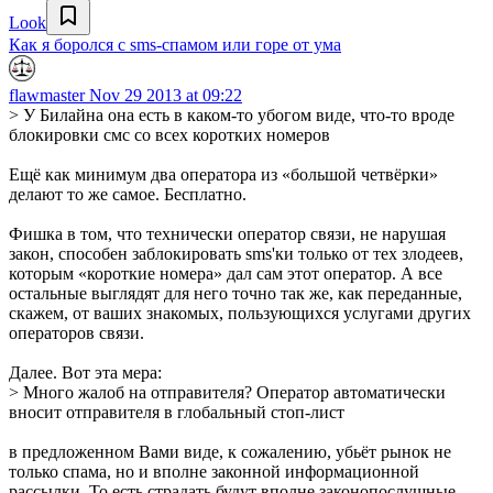
Look
Как я боролся с sms-спамом или горе от ума
flawmaster
Nov 29 2013 at 09:22
> У Билайна она есть в каком-то убогом виде, что-то вроде
блокировки смс со всех коротких номеров
Ещё как минимум два оператора из «большой четвёрки»
делают то же самое. Бесплатно.
Фишка в том, что технически оператор связи, не нарушая
закон, способен заблокировать sms'ки только от тех злодеев,
которым «короткие номера» дал сам этот оператор. А все
остальные выглядят для него точно так же, как переданные,
скажем, от ваших знакомых, пользующихся услугами других
операторов связи.
Далее. Вот эта мера:
> Много жалоб на отправителя? Оператор автоматически
вносит отправителя в глобальный стоп-лист
в предложенном Вами виде, к сожалению, убьёт рынок не
только спама, но и вполне законной информационной
рассылки. То есть страдать будут вполне законопослушные