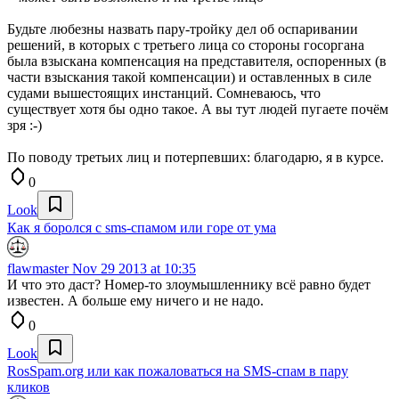
Будьте любезны назвать пару-тройку дел об оспаривании
решений, в которых с третьего лица со стороны госоргана
была взыскана компенсация на представителя, оспоренных (в
части взыскания такой компенсации) и оставленных в силе
судами вышестоящих инстанций. Сомневаюсь, что
существует хотя бы одно такое. А вы тут людей пугаете почём
зря :-)
По поводу третьих лиц и потерпевших: благодарю, я в курсе.
0
Look
Как я боролся с sms-спамом или горе от ума
flawmaster
Nov 29 2013 at 10:35
И что это даст? Номер-то злоумышленнику всё равно будет
известен. А больше ему ничего и не надо.
0
Look
RosSpam.org или как пожаловаться на SMS-спам в пару
кликов