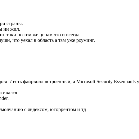
три страны.
ы ни жил.
ть таки по тем же ценам что и всегда.
уши, что уехал в область а там уже роуминг.
вс 7 есть файрволл встроенный, а Microsoft Security Essentianls
лкивался.
der.
 умолчанию с яндексом, юторрентом и тд