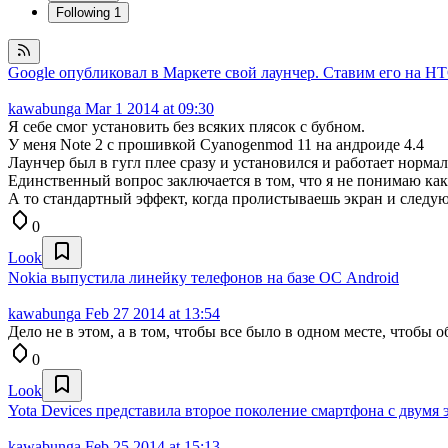
Following
1
Google опубликовал в Маркете свой лаунчер. Ставим его на H
kawabunga
Mar 1 2014 at 09:30
Я себе смог установить без всяких плясок с бубном.
У меня Note 2 с прошивкой Cyanogenmod 11 на андроиде 4.4
Лаунчер был в гугл плее сразу и установился и работает нормал
Единственный вопрос заключается в том, что я не понимаю ка
А то стандартный эффект, когда пролистываешь экран и следую
0
Look
Nokia выпустила линейку телефонов на базе ОС Android
kawabunga
Feb 27 2014 at 13:54
Дело не в этом, а в том, чтобы все было в одном месте, чтобы 
0
Look
Yota Devices представила второе поколение смартфона с двумя
kawabunga
Feb 25 2014 at 15:13