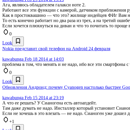
Ага, являюсь обладателем галакси ноте 2.
Работают все эти функции с камерой, датчиком приближения р
Как в простоквашино — что это? жилище индейцев ФИг Вам н
То есть конечно работает но два раза из трех, а на третий ошибе
Если хочется плюхнуться на диван и что то почитать то проще 
0
Look
Nokia представит свой телефон на Android 24 февраля
kawabunga
Feb 18 2014 at 14:03
проблема в том, что менять и не надо, ибо все эти смартфоны
0
Look
Обновления Андроид: почему Cyanogen настолько быстрее Go
kawabunga
Feb 15 2014 at 23:19
А что ее решать? У Сианогена есть автоапдейт.
Там даже думать не надо. Инсталлер который установит Сианог
Если не хочешь в это влезать — не надо. Сианоген уже дошел 
+1