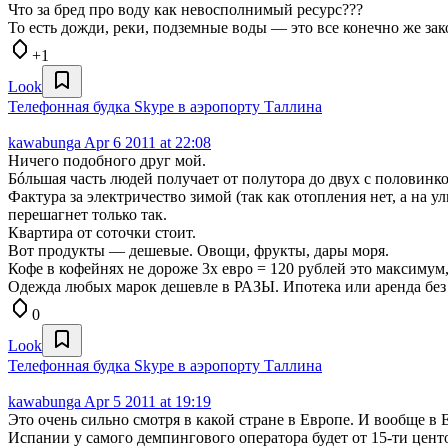
Что за бред про воду как невосполнимый ресурс???
То есть дожди, реки, подземные воды — это все конечно же зак
+1
Look
Телефонная будка Skype в аэропорту Таллина
kawabunga
Apr 6 2011 at 22:08
Ничего подобного друг мой.
Бóльшая часть людей получает от полутора до двух с половинкой
Фактура за электричество зимой (так как отопления нет, а на у
перешагнет только так.
Квартира от соточки стоит.
Вот продукты — дешевые. Овощи, фрукты, дары моря.
Кофе в кофейнях не дороже 3х евро = 120 рублей это максимум
Одежда любых марок дешевле в РАЗЫ. Ипотека или аренда без у
0
Look
Телефонная будка Skype в аэропорту Таллина
kawabunga
Apr 5 2011 at 19:19
Это очень сильно смотря в какой стране в Европе. И вообще 
Испании у самого демпингового оператора будет от 15-ти цент