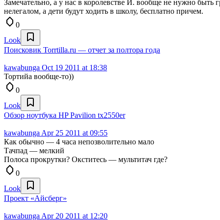
Замечательно, а у нас в королевстве И. вообще не нужно быть 
нелегалом, а дети будут ходить в школу, бесплатно причем.
0
Look
Поисковик Torrtilla.ru — отчет за полтора года
kawabunga
Oct 19 2011 at 18:38
Тортийа вообще-то))
0
Look
Обзор ноутбука HP Pavilion tx2550er
kawabunga
Apr 25 2011 at 09:55
Как обычно — 4 часа непозволительно мало
Тачпад — мелкий
Полоса прокрутки? Окститесь — мультитач где?
0
Look
Проект «Айсберг»
kawabunga
Apr 20 2011 at 12:20