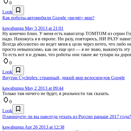
0
Look
Как роботы-автомобили Google «видят» мир?
kawabunga
May 3 2013 at 21:01
Ну конечно блин. У меня есть навигатор ТОМТОМ из серии Гоу
надо. Нахожусь я в европе. Ни разу, повторюсь, НИ РАЗУ навиг
Всегда абсолютно он ведет меня к цели через нечто, что либо 
просто невыносимо, как он еще цел — я не знаю, выкинуть эту
То есть вот я и думаю, что роботы они такие же тупари на доро
0
Look
Внутри Cycleplex: странный, дикий мир велосипедов Google
kawabunga
May 2 2013 at 09:44
Только там ничего не будет, в реальности так сказать.
0
Look
Планируете ли вы навсегда уехать из России раньше 2017 года?
kawabunga
Apr 26 2013 at 12:38