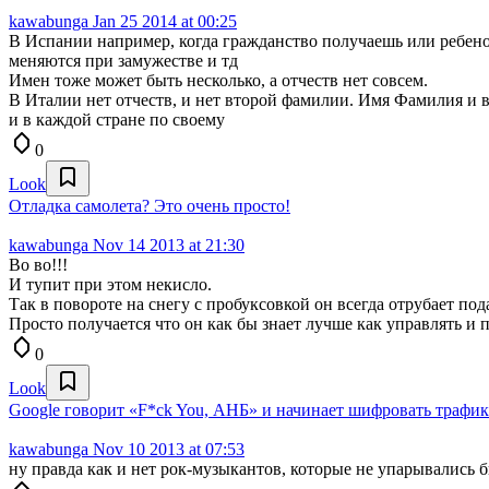
kawabunga
Jan 25 2014 at 00:25
В Испании например, когда гражданство получаешь или ребен
меняются при замужестве и тд
Имен тоже может быть несколько, а отчеств нет совсем.
В Италии нет отчеств, и нет второй фамилии. Имя Фамилия и в
и в каждой стране по своему
0
Look
Отладка самолета? Это очень просто!
kawabunga
Nov 14 2013 at 21:30
Во во!!!
И тупит при этом некисло.
Так в повороте на снегу с пробуксовкой он всегда отрубает по
Просто получается что он как бы знает лучше как управлять и п
0
Look
Google говорит «F*ck You, АНБ» и начинает шифровать трафи
kawabunga
Nov 10 2013 at 07:53
ну правда как и нет рок-музыкантов, которые не упарывались б