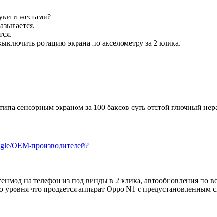
уки и жестами?
азывается.
тся.
выключить ротацию экрана по акселометру за 2 клика.
 с типа сенсорным экраном за 100 баксов суть отстой глючный н
ogle/OEM-производителей?
енмод на телефон из под винды в 2 клика, автообновления по в
до уровня что продается аппарат Oppo N1 с предустановленным 