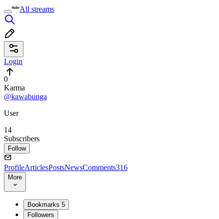
All streams
Login
0
Karma
@kawabunga
User
14
Subscribers
Follow
Profile
Articles
Posts
News
Comments
316
More
Bookmarks
5
Followers