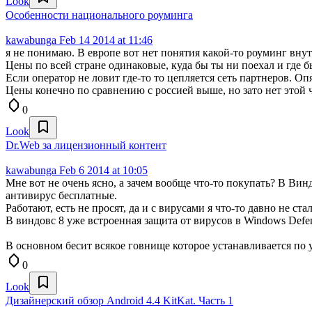
Look
Особенности национального роуминга
kawabunga
Feb 14 2014 at 11:46
я не понимаю. В европе вот нет понятия какой-то роуминг вну
Цены по всей стране одинаковые, куда бы ты ни поехал и где б
Если оператор не ловит где-то то цепляется сеть партнеров. Опя
Цены конечно по сравнению с россией выше, но зато нет этой ч
0
Look
Dr.Web за лицензионный контент
kawabunga
Feb 6 2014 at 10:05
Мне вот не очень ясно, а зачем вообще что-то покупать? В Виндо
антивирус бесплатные.
Работают, есть не просят, да и с вирусами я что-то давно не ста
В виндовс 8 уже встроенная защита от вирусов в Windows Defen
В основном бесит всякое говнище которое устанавливается по
0
Look
Дизайнерский обзор Android 4.4 KitKat. Часть 1