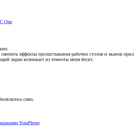
TC One
ьно.
к сменить эффекты пролистывания рабочих столов и эканов при
щий экран возникает из темноты меня бесит.
обновлялось само.
 экранами YotaPhone