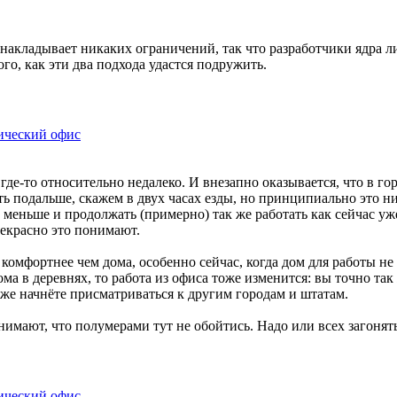
 накладывает никаких ограничений, так что разработчики ядра 
ого, как эти два подхода удастся подружить.
ический офис
до где-то относительно недалеко. И внезапно оказывается, что в
ь подальше, скажем в двух часах езды, но принципиально это ни
 меньше и продолжать (примерно) так же работать как сейчас уж
рекрасно это понимают.
 комфортнее чем дома, особенно сейчас, когда дом для работы не
ома в деревнях, то работа из офиса тоже изменится: вы точно так
оже начнёте присматриваться к другим городам и штатам.
нимают, что полумерами тут не обойтись. Надо или всех загонять
ический офис