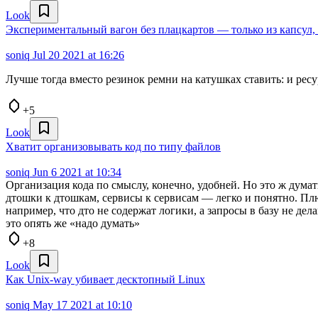
Look
Экспериментальный вагон без плацкартов — только из капсул,
soniq
Jul 20 2021 at 16:26
Лучше тогда вместо резинок ремни на катушках ставить: и ресур
+5
Look
Хватит организовывать код по типу файлов
soniq
Jun 6 2021 at 10:34
Организация кода по смыслу, конечно, удобней. Но это ж думат
дтошки к дтошкам, сервисы к сервисам — легко и понятно. Пл
например, что дто не содержат логики, а запросы в базу не де
это опять же «надо думать»
+8
Look
Как Unix-way убивает десктопный Linux
soniq
May 17 2021 at 10:10