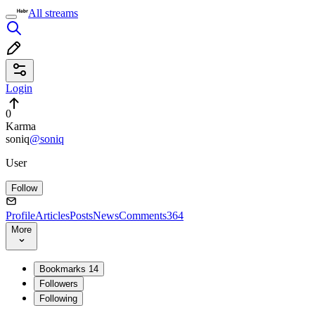
All streams
Login
0
Karma
soniq
@soniq
User
Follow
Profile
Articles
Posts
News
Comments
364
More
Bookmarks
14
Followers
Following