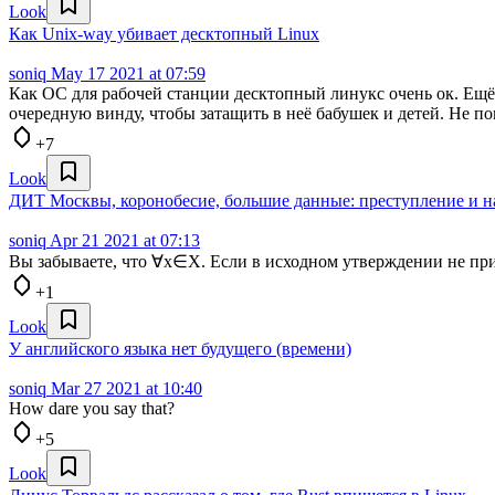
Look
Как Unix-way убивает десктопный Linux
soniq
May 17 2021 at 07:59
Как ОС для рабочей станции десктопный линукс очень ок. Ещё 
очередную винду, чтобы затащить в неё бабушек и детей. Не по
+7
Look
ДИТ Москвы, коронобесие, большие данные: преступление и н
soniq
Apr 21 2021 at 07:13
Вы забываете, что ∀х∈Х. Если в исходном утверждении не прив
+1
Look
У английского языка нет будущего (времени)
soniq
Mar 27 2021 at 10:40
How dare you say that?
+5
Look