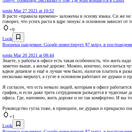
Линус Торвальдс рассказал о том, где Rust впишется в Linux
soniq
Mar 27 2021 at 10:32
В расте «правила времени» заложены в основу языка. Си же не
говорит, что успех раста в ядре линукс в основном зависит от т
+9
Look
Вопреки пандемии: Google инвестирует $7 млрд. в постпандем
soniq
Mar 20 2021 at 08:44
Знаете, у работы в офисе есть такая особенность, что жить на
заметно выше, а жильё дороже. Можно, конечно, поселиться чут
вдвое дешевле и ещё и лучше чем было, налогов платить в разы
несколько меркнут, а гугле в основном работают не дураки и п
Я согласен, что есть немало людей, которым в офисе работается
график, и если даже треть сотрудников разъедется в чудесные д
офиса. Где, напомню, жить дороже и не так комфортно. И вы т
Руководство гугла тоже, в принципе, не дураки и прекрасно по
+1
Look
Вопреки пандемии: Google инвестирует $7 млрд. в постпандем