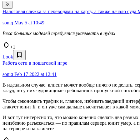
Налоговая слежка за переводами на карту, а также начало суда
soniq
May 5 at 10:49
Веса больших моделей требуется указывать в
пудах
+1
Look
Работа сети в пошаговой игре
soniq
Feb 17 2022 at 12:41
В идеальном случае, клиент может вообще ничего не делать, се
клауд, но у них чудовищные требования к пропускной способнос
Чтобы сэкономить трафик и, главное, избежать заеданий интер
атакует юнит Б, и он уже сам дальше высчитывает в какой мом
И вот тут интересно то, что можно конечно сделать два разных
неизбежно разъезжаться — по правилам сервера юнит умер, а пр
на сервере и на клиенте.