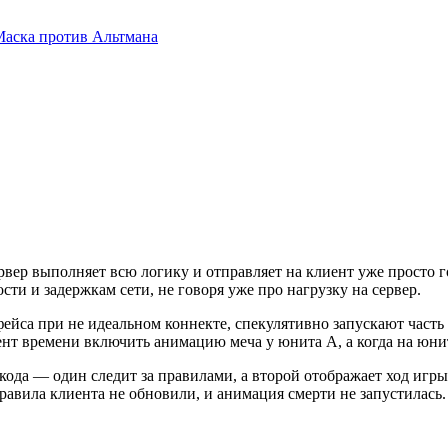
 Маска против Альтмана
рвер выполняет всю логику и отправляет на клиент уже просто г
ти и задержкам сети, не говоря уже про нагрузку на сервер.
фейса при не идеальном коннекте, спекулятивно запускают част
ент времени включить анимацию меча у юнита А, а когда на юни
 кода — один следит за правилами, а второй отображает ход игр
авила клиента не обновили, и анимация смерти не запустилась. 