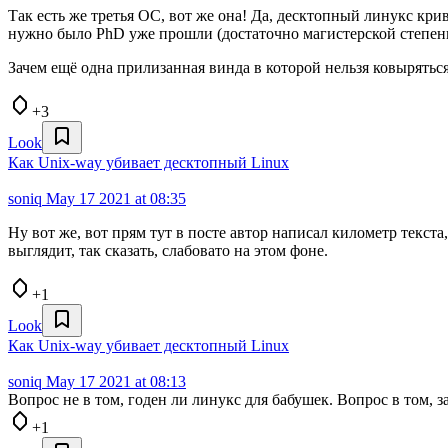
Так есть же третья ОС, вот же она! Да, десктопный линукс крив
нужно было PhD уже прошли (достаточно магистерской степени
Зачем ещё одна прилизанная винда в которой нельзя ковыряться 
+3
Look
Как Unix-way убивает десктопный Linux
soniq
May 17 2021 at 08:35
Ну вот же, вот прям тут в посте автор написал километр текста
выглядит, так сказать, слабовато на этом фоне.
+1
Look
Как Unix-way убивает десктопный Linux
soniq
May 17 2021 at 08:13
Вопрос не в том, годен ли линукс для бабушек. Вопрос в том,
+1