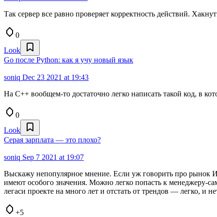
Так сервер все равно проверяет корректность действий. Хакну
0
Look
Go после Python: как я учу новый язык
soniq
Dec 23 2021 at 19:43
На С++ вообщем-то достаточно легко написать такой код, в кот
0
Look
Серая зарплата — это плохо?
soniq
Sep 7 2021 at 19:07
Выскажу непопулярное мнение. Если уж говорить про рынок ИТ,
имеют особого значения. Можно легко попасть к менеджеру-само
легаси проекте на много лет и отстать от трендов — легко, и не
+5