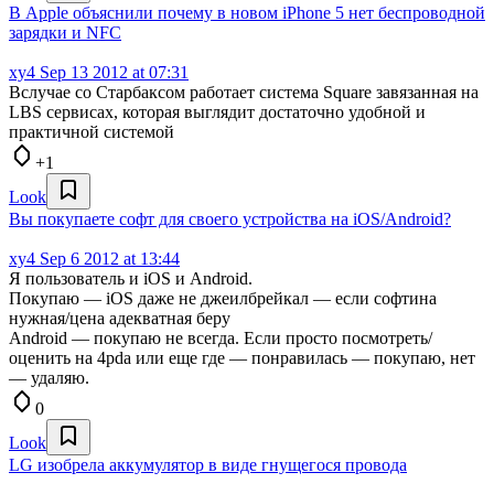
В Apple объяснили почему в новом iPhone 5 нет беспроводной
зарядки и NFC
xy4
Sep 13 2012 at 07:31
Вслучае со Старбаксом работает система Square завязанная на
LBS сервисах, которая выглядит достаточно удобной и
практичной системой
+1
Look
Вы покупаете софт для своего устройства на iOS/Android?
xy4
Sep 6 2012 at 13:44
Я пользователь и iOS и Android.
Покупаю — iOS даже не джеилбрейкал — если софтина
нужная/цена адекватная беру
Android — покупаю не всегда. Если просто посмотреть/
оценить на 4pda или еще где — понравилась — покупаю, нет
— удаляю.
0
Look
LG изобрела аккумулятор в виде гнущегося провода