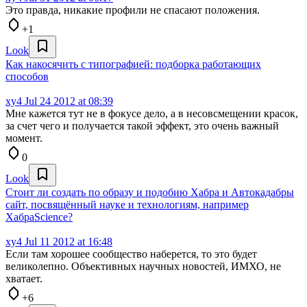
Это правда, никакие профили не спасают положения.
+1
Look
Как накосячить с типографией: подборка работающих
способов
xy4
Jul 24 2012 at 08:39
Мне кажется тут не в фокусе дело, а в несовсмещении красок,
за счет чего и получается такой эффект, это очень важный
момент.
0
Look
Стоит ли создать по образу и подобию Хабра и Автокадабры
сайт, посвящённый науке и технологиям, например
ХабраScience?
xy4
Jul 11 2012 at 16:48
Если там хорошее сообщество наберется, то это будет
великолепно. Объективных научных новостей, ИМХО, не
хватает.
+6