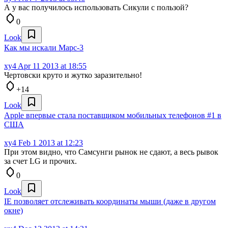
А у вас получилось использовать Сикули с пользой?
0
Look
Как мы искали Марс-3
xy4
Apr 11 2013 at 18:55
Чертовски круто и жутко заразительно!
+14
Look
Apple впервые стала поставщиком мобильных телефонов #1 в
США
xy4
Feb 1 2013 at 12:23
При этом видно, что Самсунги рынок не сдают, а весь рывок
за счет LG и прочих.
0
Look
IE позволяет отслеживать координаты мыши (даже в другом
окне)