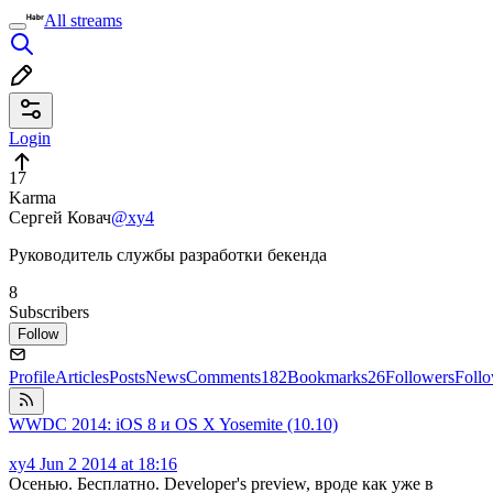
All streams
Login
17
Karma
Сергей Ковач
@xy4
Руководитель службы разработки бекенда
8
Subscribers
Follow
Profile
Articles
Posts
News
Comments
182
Bookmarks
26
Followers
Foll
WWDC 2014: iOS 8 и OS X Yosemite (10.10)
xy4
Jun 2 2014 at 18:16
Осенью. Бесплатно. Developer's preview, вроде как уже в