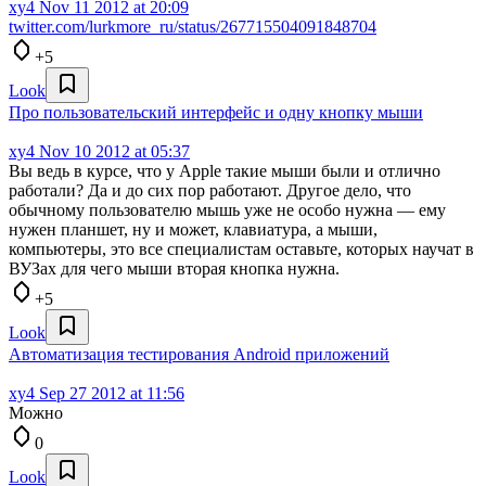
xy4
Nov 11 2012 at 20:09
twitter.com/lurkmore_ru/status/267715504091848704
+5
Look
Про пользовательский интерфейс и одну кнопку мыши
xy4
Nov 10 2012 at 05:37
Вы ведь в курсе, что у Apple такие мыши были и отлично
работали? Да и до сих пор работают. Другое дело, что
обычному пользователю мышь уже не особо нужна — ему
нужен планшет, ну и может, клавиатура, а мыши,
компьютеры, это все специалистам оставьте, которых научат в
ВУЗах для чего мыши вторая кнопка нужна.
+5
Look
Автоматизация тестирования Android приложений
xy4
Sep 27 2012 at 11:56
Можно
0
Look