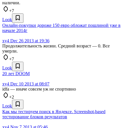
наличии.
+7
Look
Онлайн-покупки дороже 150 евро обложат пошлиной уже в
начале 2014г
xy4
Dec 26 2013 at 19:36
Продолжительность жизни. Средний возраст — 0. Все
умерли.
+7
Look
20 лет DOOM
xy4
Dec 10 2013 at 08:07
idfa — иначе совсем уж не спортивно
+2
Look
Как мы тестируем поиск в Яндексе. Screenshot-based
тестирование блоков результатов
xy4
Nov 7 2013 at 05:46