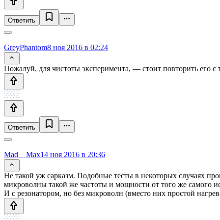
Ответить
GreyPhantom
8 ноя 2016 в 02:24
Пожалуй, для чистоты эксперимента, — стоит повторить его с т
Ответить
Mad__Max
14 ноя 2016 в 20:36
Не такой уж сарказм. Подобные тесты в некоторых случаях пров
микроволны такой же частоты и мощности от того же самого ис
И с резонатором, но без микроволн (вместо них простой нагр