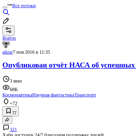
Все потоки
Войти
alizar
7 ноя 2016 в 11:35
Опубликован отчёт НАСА об успешных
3 мин
68K
Космонавтика
Научная фантастика
Транспорт
+72
77
321
Хабр доступен 24/7 благодаря поддержке друзей