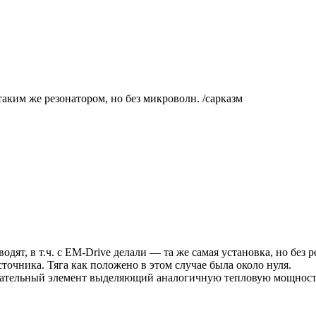
аким же резонатором, но без микроволн. /сарказм
одят, в т.ч. с EM-Drive делали — та же самая установка, но без 
точника. Тяга как положено в этом случае была около нуля.
евательный элемент выделяющий аналогичную тепловую мощность)