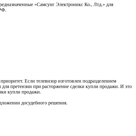
предназначенные «Самсунг Электроникс Ко., Лтд.» для
РФ.
т приоритет. Если телевизор изготовлен подразделением
ны для претензии при расторжение сделки купли продажи. И это
лки купли продажи.
едложении досудебного решения.