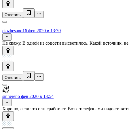
Ответить
etozhesano1
6 фев 2020 в 13:39
Не скажу. В одной из соцсети высветилось. Какой источник, не
Ответить
sinneren
6 фев 2020 в 13:54
Хорошо, если это с тв сработает. Вот с телефонами надо стави