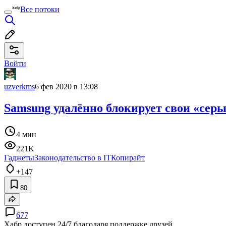
Все потоки
Войти
uzverkms
6 фев 2020 в 13:08
Samsung удалённо блокирует свои «сер
4 мин
221K
Гаджеты
Законодательство в IT
Копирайт
+147
80
677
Хабр доступен 24/7 благодаря поддержке друзей