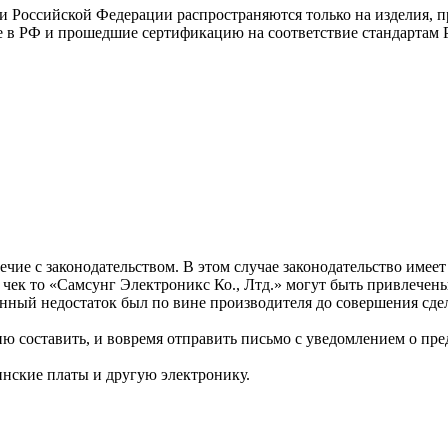
ии Российской Федерации распространяются только на изделия, 
е в РФ и прошедшие сертификацию на соответствие стандартам 
ечие с законодательством. В этом случае законодательство имее
ый чек то «Самсунг Электроникс Ко., Лтд.» могут быть привлече
анный недостаток был по вине производителя до совершения сде
ию составить, и вовремя отправить письмо с уведомлением о пр
ринские платы и другую электронику.