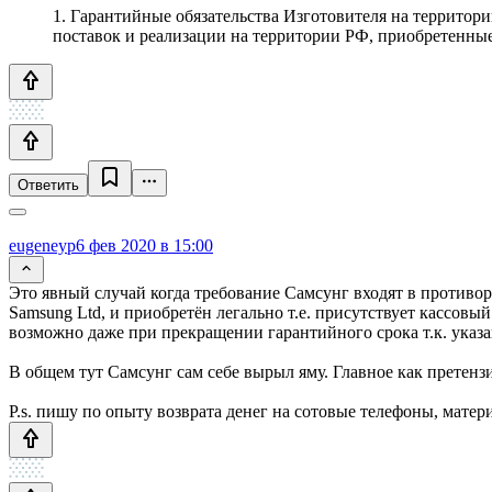
1. Гарантийные обязательства Изготовителя на территор
поставок и реализации на территории РФ, приобретенны
Ответить
eugeneyp
6 фев 2020 в 15:00
Это явный случай когда требование Самсунг входят в противор
Samsung Ltd, и приобретён легально т.е. присутствует кассов
возможно даже при прекращении гарантийного срока т.к. указ
В общем тут Самсунг сам себе вырыл яму. Главное как претенз
P.s. пишу по опыту возврата денег на сотовые телефоны, мате