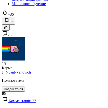
Машинное обучение
+36
62
23
15
Карма
@NyanNyanovich
Пользователь
Подписаться
Комментарии 23