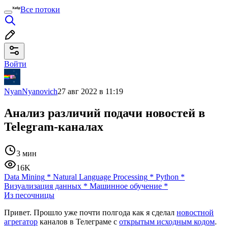
Все потоки
Войти
NyanNyanovich
27 авг 2022 в 11:19
Анализ различий подачи новостей в
Telegram-каналах
3 мин
16K
Data Mining
*
Natural Language Processing
*
Python
*
Визуализация данных
*
Машинное обучение
*
Из песочницы
Привет. Прошло уже почти полгода как я сделал
новостной
агрегатор
каналов в Телеграме с
открытым исходным кодом
.