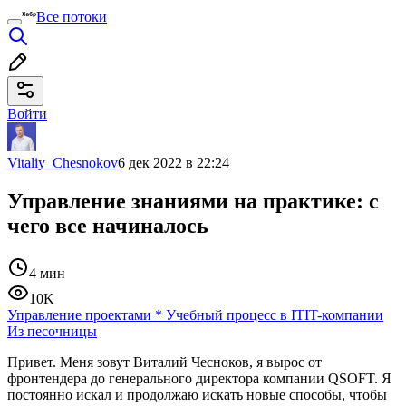
Все потоки
Войти
Vitaliy_Chesnokov
6 дек 2022 в 22:24
Управление знаниями на практике: с
чего все начиналось
4 мин
10K
Управление проектами
*
Учебный процесс в IT
IT-компании
Из песочницы
Привет. Меня зовут Виталий Чесноков, я вырос от
фронтендера до генерального директора компании QSOFT. Я
постоянно искал и продолжаю искать новые способы, чтобы