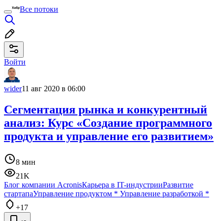
Все потоки
Войти
wider
11 авг 2020 в 06:00
Сегментация рынка и конкурентный
анализ: Курс «Создание программного
продукта и управление его развитием»
8 мин
21K
Блог компании Acronis
Карьера в IT-индустрии
Развитие
стартапа
Управление продуктом
*
Управление разработкой
*
+17