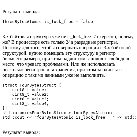
Результат вывода:
threeBytesAtomic is_lock_free = false
3-х байтовая структура уже не is_lock_free. Интересно, почему
же? В процессоре есть только 2^n разрядные регистры.
Поэтому для того, чтобы совершать операции с 3-х байтовой
структурой, нужно помещать эту структуру в регистр
большего размера, при этом паддингом заполнять свободное
место, что чревато проблемами. Или же использовать
несколько регистров для хранения, при этом за один такт
операцию с такими данными уже не выполнить.
struct FourBytesStruct {

    uint8_t value;

    uint8_t value2;

    uint8_t value3;

    uint8_t value4;

};

std::atomic<FourBytesStruct> fourBytesAtomic;

std::cout << "fourBytesAtomic is_lock_free = " << std::
Результат вывода: