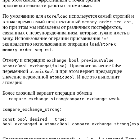
производительности работы с атомиками.
По умолчанию для
/
используется самый строгий и
store
load
в тоже время самый неэффективный
,
memory_order_seq_cst
но при этом мы избавлены от различных постэффектов,
связанных с переупорядочиванием, которые нужно иметь в
виду. Использование операции присваивания
"="
эквивалентно использованию операции
/
с
load
store
.
memory_order_seq_cst
Отмечу и операцию
exchange bool previousValue =
. Присвоит значение false
atomicBool.exchange(false)
переменной
и при этом вернет предыдущее
atomicBool
значение переменной
. И все это выполнит
atomicBool
атомарно.
Более сложный вариант операции обмена
—
/
.
compare_exchange_strong
compare_exchange_weak
:
compare_exchange_strong
const bool desired = true;

bool exchanged = atomicBool.compare_exchange_strong(exp