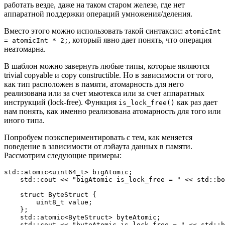
работать везде, даже на таком старом железе, где нет
аппаратной поддержки операций умножения/деления.
Вместо этого можно использовать такой синтаксис:
atomicInt
, который явно дает понять, что операция
= atomicInt * 2;
неатомарна.
В шаблон можно завернуть любые типы, которые являются
trivial copyable и copy constructible. Но в зависимости от того,
как тип расположен в памяти, атомарность для него
реализована или за счет мьютекса или за счет аппаратных
инструкций (lock-free). Функция
как раз дает
is_lock_free()
нам понять, как именно реализована атомарность для того или
иного типа.
Попробуем поэкспериментировать с тем, как меняется
поведение в зависимости от лэйаута данных в памяти.
Рассмотрим следующие примеры:
std::atomic<uint64_t> bigAtomic;

    std::cout << "bigAtomic is_lock_free = " << std::bo
    struct ByteStruct {

        uint8_t value;

    };

    std::atomic<ByteStruct> byteAtomic;

    std::cout << "byteAtomic is_lock_free = " << std::b