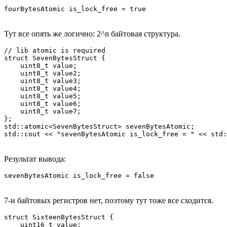
fourBytesAtomic is_lock_free = true 
Тут все опять же логично: 2^n байтовая структура.
// lib atomic is required

struct SevenBytesStruct {

    uint8_t value;

    uint8_t value2;

    uint8_t value3;

    uint8_t value4;

    uint8_t value5;

    uint8_t value6;

    uint8_t value7;

};

std::atomic<SevenBytesStruct> sevenBytesAtomic;

std::cout << "sevenBytesAtomic is_lock_free = " << std:
Результат вывода:
sevenBytesAtomic is_lock_free = false 
7-и байтовых регистров нет, поэтому тут тоже все сходится.
struct SixteenBytesStruct {

    uint16_t value;
