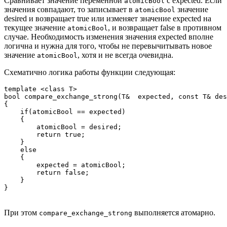
Сравнивает значение переменной
с expected. Если
atomicBool
значения совпадают, то записывает в
значение
atomicBool
desired и возвращает true или изменяет значение expected на
текущее значение
, и возвращает false в противном
atomicBool
случае. Необходимость изменения значения expected вполне
логична и нужна для того, чтобы не перевычитывать новое
значение
, хотя и не всегда очевидна.
atomicBool
Схематично логика работы функции следующая:
template <class T>

bool compare_exchange_strong(T&  expected, const T& des
{

    if(atomicBool == expected)

    {

        atomicBool = desired;

        return true;

    }

    else

    {

        expected = atomicBool;

        return false;

    }

}
При этом
выполняется атомарно.
compare_exchange_strong