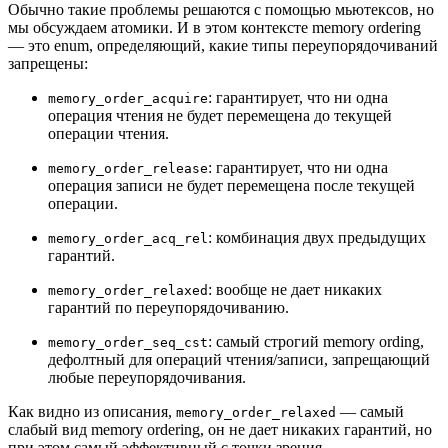
Обычно такие проблемы решаются с помощью мьютексов, но
мы обсуждаем атомики. И в этом контексте memory ordering
— это enum, определяющий, какие типы переупорядочиваний
запрещены:
: гарантирует, что ни одна
memory_order_acquire
операция чтения не будет перемещена до текущей
операции чтения.
: гарантирует, что ни одна
memory_order_release
операция записи не будет перемещена после текущей
операции.
: комбинация двух предыдущих
memory_order_acq_rel
гарантий.
: вообще не дает никаких
memory_order_relaxed
гарантий по переупорядочиванию.
: cамый строгий memory ording,
memory_order_seq_cst
дефолтный для операций чтения/записи, запрещающий
любые переупорядочивания.
Как видно из описания,
— самый
memory_order_relaxed
слабый вид memory ordering, он не дает никаких гарантий, но
при этом самый эффективный с точки зрения