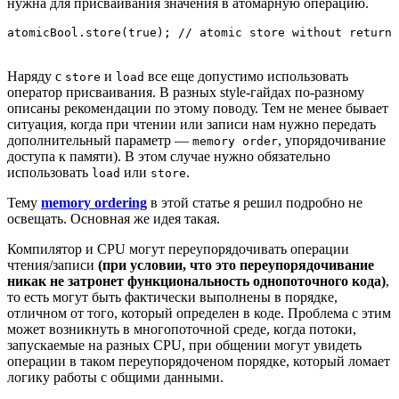
нужна для присваивания значения в атомарную операцию.
atomicBool.store(true); // atomic store without return 
Наряду с
и
все еще допустимо использовать
store
load
оператор присваивания. В разных style-гайдах по-разному
описаны рекомендации по этому поводу. Тем не менее бывает
ситуация, когда при чтении или записи нам нужно передать
дополнительный параметр —
, упорядочивание
memory order
доступа к памяти). В этом случае нужно обязательно
использовать
или
.
load
store
Тему
memory ordering
в этой статье я решил подробно не
освещать. Основная же идея такая.
Компилятор и CPU могут переупорядочивать операции
чтения/записи
(при условии, что это переупорядочивание
никак не затронет функциональность однопоточного кода)
,
то есть могут быть фактически выполнены в порядке,
отличном от того, который определен в коде. Проблема с этим
может возникнуть в многопоточной среде, когда потоки,
запускаемые на разных CPU, при общении могут увидеть
операции в таком переупорядоченом порядке, который ломает
логику работы с общими данными.