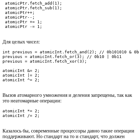
 atomicPtr.fetch_add(1);

 atomicPtr.fetch_sub(1);

 atomicPtr++;

 atomicPtr--;

 atomicPtr += 1;

 atomicPtr -= 1;
Для целых чисел:
int previous = atomicInt.fetch_and(2); // 0b101010 & 0b
previous = atomicInt.fetch_or(3); // 0b10 | 0b11 

previous = atomicInt.fetch_xor(3);

atomicInt &= 2;

atomicInt |= 2;

atomicInt ^= 2;
Вызов атомарного умножения и деления запрещены, так как
это неатомарные операции:
atomicInt *= 2;

atomicInt /= 2;
Казалось бы, современные процессоры давно такие операции
поддерживают. Но стандарт на то и стандарт, что должен