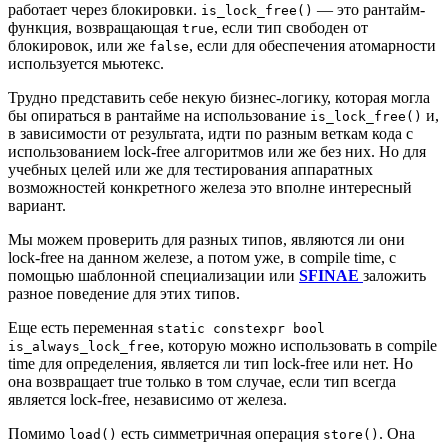
работает через блокировки.
— это рантайм-
is_lock_free()
функция, возвращающая
, если тип свободен от
true
блокировок, или же
, если для обеспечения атомарности
false
используется мьютекс.
Трудно представить себе некую бизнес-логику, которая могла
бы опираться в рантайме на использование
и,
is_lock_free()
в зависимости от результата, идти по разным веткам кода с
использованием lock-free алгоритмов или же без них. Но для
учебных целей или же для тестирования аппаратных
возможностей конкретного железа это вполне интересный
вариант.
Мы можем проверить для разных типов, являются ли они
lock-free на данном железе, а потом уже, в compile time, с
помощью шаблонной специализации или
SFINAE
заложить
разное поведение для этих типов.
Еще есть переменная
static constexpr bool
, которую можно использовать в compile
is_always_lock_free
time для определения, является ли тип lock-free или нет. Но
она возвращает true только в том случае, если тип всегда
является lock-free, независимо от железа.
Помимо
есть симметричная операция
. Она
load()
store()