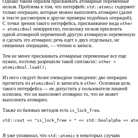
Однако таким образом присваивать атомарные переменные
нельзя. Проблема в том, что интерфейс
содержит
std::atomic
только операции, которые можно выполнять атомарно (далее
в тексте рассмотрим и другие примеры подобных операций).
С точки зрения такого интерфейса, присваивание вида
other
некорректно, поскольку нельзя присвоить
= atomicBool
одной атомарной переменной другую атомарную переменную
и сделать это атомарно; речь идет о двух отдельных, не
связанных операциях, — чтении и записи.
Тем не менее присваивать атомарные переменные все еще
нужно, поэтому разрешили такой синтаксис:
other =
atomicBool.load();
Из него следует более очевидное поведение: две операции
прочитать из
и записать в
. Основная цель
atomicBool
other
такого интерфейса — не допустить у пользователя лишней
иллюзии, что он выполняет атомарно то, что не может
выполнить атомарно.
Также из базовых методов есть
.
is_lock_free
std::cout << "is_lock_free = " << std::boolalpha << ato
Я уже упоминал, что
в некоторых случаях
std::atomic