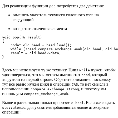
Для реализации функции
потребуется два действия:
pop
заменить указатель текущего головного узла на
следующий
возвратить значения элемента
void pop(T& result)

{

    node* old_head = head.load();

    while (!head.compare_exchange_weak(old_head, old_he
    result = old_head->data;

}
Здесь мы используем ту же технику. Цикл
нужен, чтобы
while
удостовериться, что мы меняем именно тот
, который
head
загрузили на первой строке. Обратите внимание: поскольку
тут все равно нужен цикл в операции
, то нет смысла в
CAS
использовании
, и поэтому мы
compare_exchange_strong
используем
.
compare_exchange_weak
Выше я рассказывал только про
. Если же создать
atomic bool
, для указателя добавляются новые атомарные
std::atomic
операции: