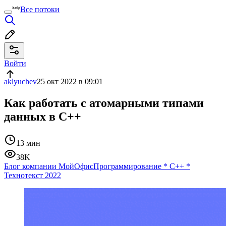
Все потоки
Войти
aklyuchev
25 окт 2022 в 09:01
Как работать с атомарными типами
данных в C++
13 мин
38K
Блог компании МойОфис
Программирование
*
C++
*
Технотекст 2022