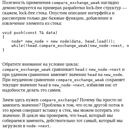
Полезность применения
наглядно
compare_exchange_weak
демонстрируется на примерах разработки lock-free структур —
скажем, lock-free стека. Опустим описание интерфейса и
рассмотрим только две базовые функции, добавление и
извлечение элемента из стека:
void push(const T& data)

{

    node* new_node = new node(data, head.load());

    while(!head.compare_exchange_weak(new_node->next, n
}
Обратите внимание на условие цикла:
сравнивает
с
и
compare_exchange_weak
head
new_node->next
при удачном сравнении заменяет значение
на
.
head
new_node
При неудачном сравнении
сохраняет
compare_exchange_weak
текущее значение
в
, избавляя нас от
head
new_node->next
надобности делать это самим.
Зачем здесь нужен
? Почему бы просто не
compare_exchange
заменить значение? Проблема в том, что если другой поток в
это время совершит вставку в стек, мы можем потерять это
значение. В цикле мы проверяем, что
, который мы
head
собираемся заменить, действительно тот самый, который мы
загрузили в
.
node->next