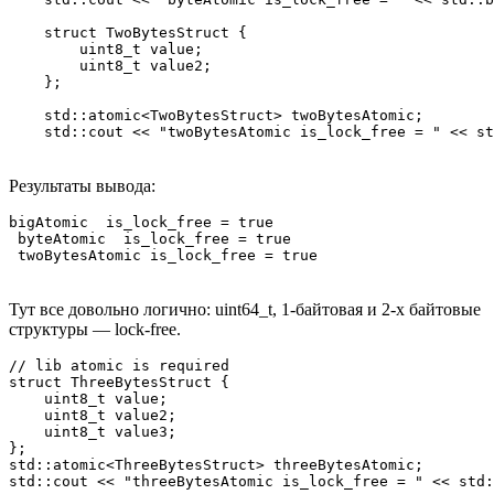
    struct TwoBytesStruct {

        uint8_t value;

        uint8_t value2;

    };

    std::atomic<TwoBytesStruct> twoBytesAtomic;

    std::cout << "twoBytesAtomic is_lock_free = " << st
Результаты вывода:
bigAtomic  is_lock_free = true

 byteAtomic  is_lock_free = true

 twoBytesAtomic is_lock_free = true
Тут все довольно логично: uint64_t, 1-байтовая и 2-х байтовые
структуры — lock-free.
// lib atomic is required

struct ThreeBytesStruct {

    uint8_t value;

    uint8_t value2;

    uint8_t value3;

};

std::atomic<ThreeBytesStruct> threeBytesAtomic;

std::cout << "threeBytesAtomic is_lock_free = " << std: