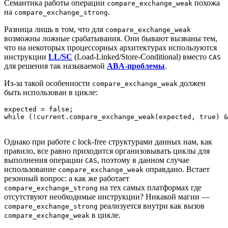
Семантика работы операции
похожа
compare_exchange_weak
на
.
compare_exchange_strong
Разница лишь в том, что для
compare_exchange_weak
возможны ложные срабатывания. Они бывают вызваны тем,
что на некоторых процессорных архитектурах используются
инструкции
LL/SC
(Load-Linked/Store-Conditional) вместо
CAS
для решения так называемой
ABA-проблемы
.
Из-за такой особенности
должен
compare_exchange_weak
быть использован в цикле:
expected = false;

while (!current.compare_exchange_weak(expected, true) &
Однако при работе с lock-free структурами данных нам, как
правило, все равно приходится организовывать циклы для
выполнения операции
, поэтому в данном случае
CAS
использование
оправдано. Встает
compare_exchange_weak
резонный вопрос: а как же работает
на тех самых платформах где
compare_exchange_strong
отсутствуют необходимые инструкции? Никакой магии —
реализуется внутри как вызов
compare_exchange_strong
в цикле.
compare_exchange_weak