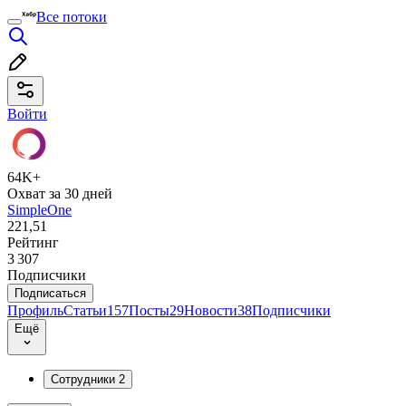
Все потоки
Войти
64K+
Охват за 30 дней
SimpleOne
221,51
Рейтинг
3 307
Подписчики
Подписаться
Профиль
Статьи
157
Посты
29
Новости
38
Подписчики
Ещё
Сотрудники
2