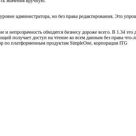
ить значения вручную.
 уровне администратора, но без права редактирования. Это упр
е и непрозрачность обходятся бизнесу дороже всего. В 1.34 это 
еряющий получает доступ на чтение ко всем данным без права что
тор по платформенным продуктам SimpleOne, корпорация ITG