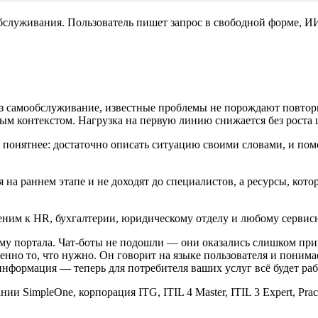
служивания. Пользователь пишет запрос в свободной форме, ИИ
 самообслуживание, известные проблемы не порождают повтор
ым контекстом. Нагрузка на первую линию снижается без роста 
понятнее: достаточно описать ситуацию своими словами, и помо
на раннем этапе и не доходят до специалистов, а ресурсы, кот
еним к HR, бухгалтерии, юридическому отделу и любому сервис
ему портала. Чат-боты не подошли — они оказались слишком пр
нно то, что нужно. Он говорит на языке пользователя и понима
информация — теперь для потребителя ваших услуг всё будет ра
ии SimpleOne, корпорация ITG, ITIL 4 Master, ITIL 3 Expert, Prac