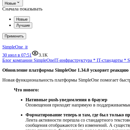
Новые
Сначала показывать
Новые
Лучшие
Применить
SimpleOne_it
30 июл в 07:51
3.1K
Блог компании SimpleOne
IT-инфраструктура
*
IT-стандарты
*
S
Обновление платформы SimpleOne 1.34.0 ускоряет реакцию
Новая функциональность платформы SimpleOne помогает быстр
Что нового:
Нативные push‑уведомления в браузер
Оповещения приходят напрямую в поддерживаемые б
Форматирование теперь и там, где был только пр
Лента активности перешла со стандартного тексто
сообщения отображаются без изменений. А существ