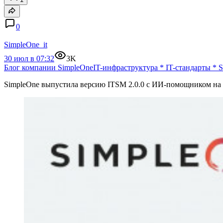
0
SimpleOne_it
30 июл в 07:32
3K
Блог компании SimpleOne
IT-инфраструктура
*
IT-стандарты
*
S
SimpleOne выпустила версию ITSM 2.0.0 с ИИ-помощником на 