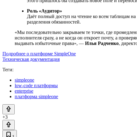
этого пришлось бы создавать новое поле и перенос
Роль «Аудитор»
Даёт полный доступ на чтение ко всем таблицам на
разделения обязанностей.
«Мы последовательно закрываем те точки, где промедлени
исполнителя сразу, а не когда он откроет почту, а пров
выдавать избыточные права», —
Илья Радченко
, дирек
Подробнее о платформе SimpleOne
Техническая документация
Теги:
simpleone
low-code платформы
enterprise
платформа simpleone
+3
1