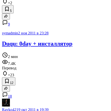
+2
5
9
symadmin
2 ноя 2011 в 23:28
Duqu: 0day + инсталлятор
2 мин
7.4K
Перевод
+23
12
18
Rayko42
19 окт 2011 в 19:39