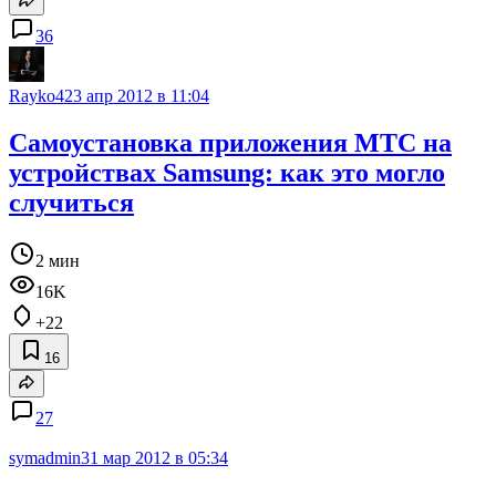
36
Rayko42
3 апр 2012 в 11:04
Самоустановка приложения МТС на
устройствах Samsung: как это могло
случиться
2 мин
16K
+22
16
27
symadmin
31 мар 2012 в 05:34