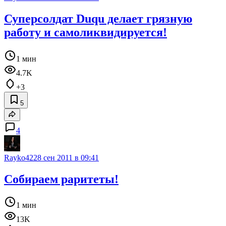
Суперсолдат Duqu делает грязную
работу и самоликвидируется!
1 мин
4.7K
+3
5
4
Rayko42
28 сен 2011 в 09:41
Собираем раритеты!
1 мин
13K