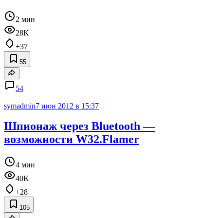
2 мин
28K
+37
55
54
symadmin
7 июн 2012 в 15:37
Шпионаж через Bluetooth —
возможности W32.Flamer
4 мин
40K
+28
105