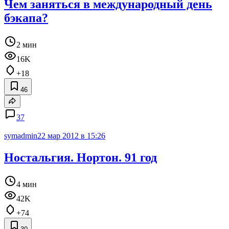
Чем заняться в международный день
бэкапа?
2 мин
16K
+18
46
37
symadmin
22 мар 2012 в 15:26
Ностальгия. Нортон. 91 год
4 мин
42K
+74