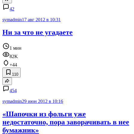
42
symadmin
17 авг 2012 в 10:31
Ни за что не угадаете
1 мин
82K
+44
110
454
symadmin
29 июн 2012 в 10:16
«Шапочки из фольги уже
недостаточно, пора заворачивать в нее
бумажник»