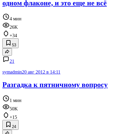
одном флаконе, и это еще не всё
4 мин
26K
+34
53
21
symadmin
20 авг 2012 в 14:11
Разгадка к пятничному вопросу
1 мин
50K
+15
24