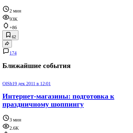
2 мин
93K
+86
62
174
Ближайшие события
OlSh
19 дек 2011 в 12:01
Интернет-магазины: подготовка к
праздничному шоппингу
3 мин
2.6K