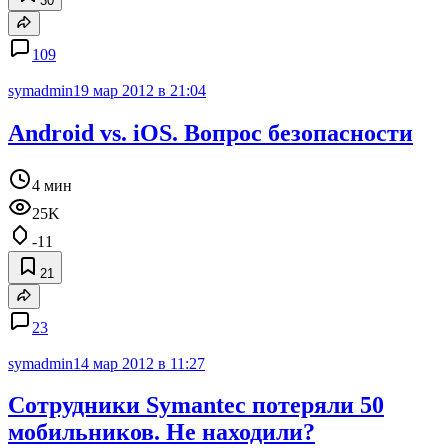
30
109
symadmin
19 мар 2012 в 21:04
Android vs. iOS. Вопрос безопасности
4 мин
25K
-11
21
23
symadmin
14 мар 2012 в 11:27
Сотрудники Symantec потеряли 50
мобильников. Не находили?