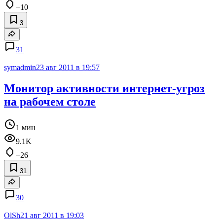
+10
3
31
symadmin
23 авг 2011 в 19:57
Монитор активности интернет-угроз
на рабочем столе
1 мин
9.1K
+26
31
30
OlSh
21 авг 2011 в 19:03