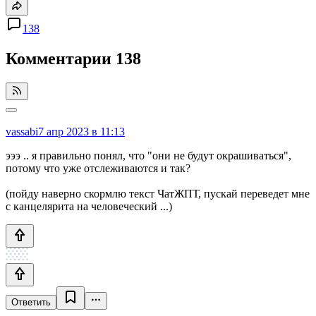
138
Комментарии
138
vassabi
7 апр 2023 в 11:13
эээ .. я правильно понял, что "они не будут окрашиваться",
потому что уже отслеживаются и так?
(пойду наверно скормлю текст ЧатЖПТ, пускай переведет мне
с канцелярита на человеческий ...)
Ответить