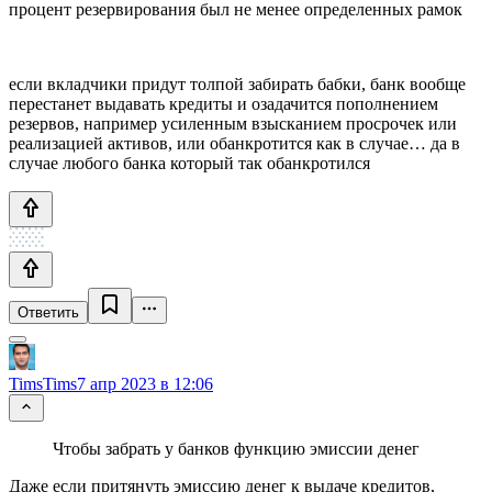
процент резервирования был не менее определенных рамок
если вкладчики придут толпой забирать бабки, банк вообще
перестанет выдавать кредиты и озадачится пополнением
резервов, например усиленным взысканием просрочек или
реализацией активов, или обанкротится как в случае… да в
случае любого банка который так обанкротился
Ответить
TimsTims
7 апр 2023 в 12:06
Чтобы забрать у банков функцию эмиссии денег
Даже если притянуть эмиссию денег к выдаче кредитов,