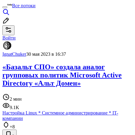
Все потоки
Войти
IgnatChuker
30 мая 2023 в 16:37
«Базальт СПО» создала аналог
групповых политик Microsoft Active
Directory «Альт Домен»
2 мин
9.1K
Настройка Linux
*
Системное администрирование
*
IT-
компании
+8