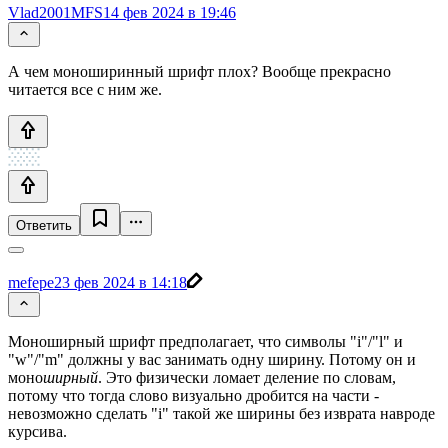
Vlad2001MFS
14 фев 2024 в 19:46
А чем моноширинный шрифт плох? Вообще прекрасно
читается все с ним же.
Ответить
mefepe
23 фев 2024 в 14:18
Моноширный шрифт предполагает, что символы "i"/"l" и
"w"/"m" должны у вас занимать одну ширину. Потому он и
моно
ширный
. Это физически ломает деление по словам,
потому что тогда слово визуально дробится на части -
невозможно сделать "i" такой же ширины без изврата навроде
курсива.