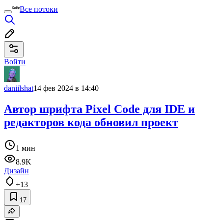
Все потоки
Войти
daniilshat
14 фев 2024 в 14:40
Автор шрифта Pixel Code для IDE и
редакторов кода обновил проект
1 мин
8.9K
Дизайн
+13
17