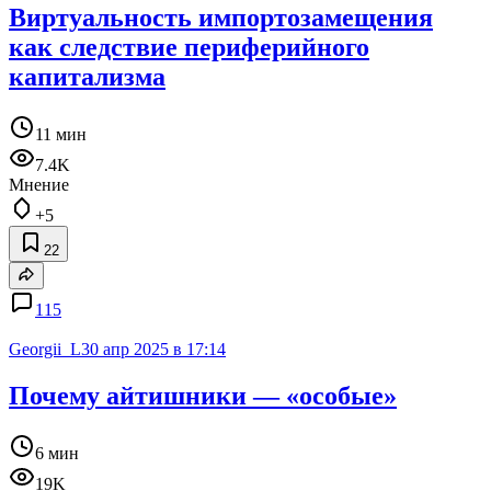
Виртуальность импортозамещения
как следствие периферийного
капитализма
11 мин
7.4K
Мнение
+5
22
115
Georgii_L
30 апр 2025 в 17:14
Почему айтишники — «особые»
6 мин
19K