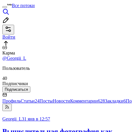
Все потоки
Войти
69
Карма
@Georgii_L
Пользователь
40
Подписчики
Подписаться
Профиль
Статьи
24
Посты
Новости
Комментарии
628
Закладки
6
По
Georgii_L
31 янв в 12:57
Вычислительная фотография как