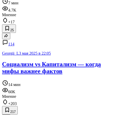
7 мин
4.7K
Мнение
+17
25
114
Georgii_L
3 мая 2025 в 22:05
Социализм vs Капитализм — когда
мифы важнее фактов
14 мин
60K
Мнение
+203
217