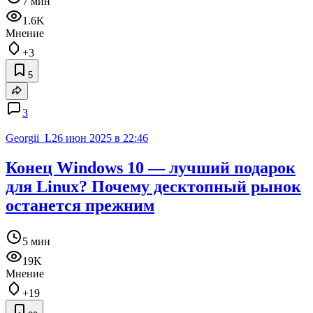
7 мин
1.6K
Мнение
+3
5
3
Georgii_L
26 июн 2025 в 22:46
Конец Windows 10 — лучший подарок
для Linux? Почему десктопный рынок
останется прежним
5 мин
19K
Мнение
+19