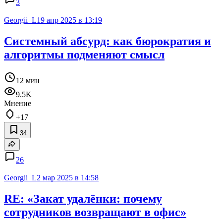
3
Georgii_L
19 апр 2025 в 13:19
Системный абсурд: как бюрократия и
алгоритмы подменяют смысл
12 мин
9.5K
Мнение
+17
34
26
Georgii_L
2 мар 2025 в 14:58
RE: «Закат удалёнки: почему
сотрудников возвращают в офис»