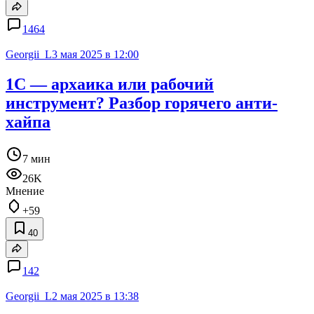
1464
Georgii_L
3 мая 2025 в 12:00
1С — архаика или рабочий
инструмент? Разбор горячего анти-
хайпа
7 мин
26K
Мнение
+59
40
142
Georgii_L
2 мая 2025 в 13:38