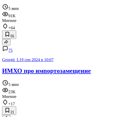
5 мин
91K
Мнение
+64
55
75
Georgii_L
19 сен 2024 в 10:07
ИМХО про импортозамещение
5 мин
23K
Мнение
+17
21