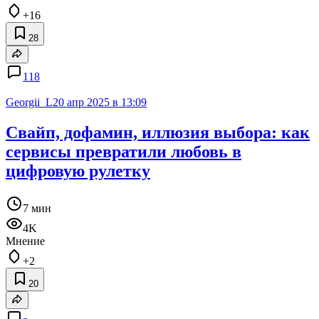
+16
28
118
Georgii_L
20 апр 2025 в 13:09
Свайп, дофамин, иллюзия выбора: как
сервисы превратили любовь в
цифровую рулетку
7 мин
4K
Мнение
+2
20