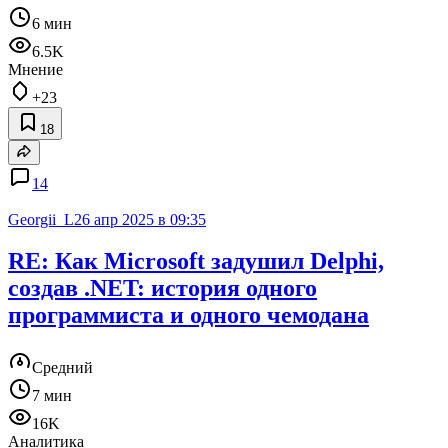
6 мин
6.5K
Мнение
+23
18
14
Georgii_L
26 апр 2025 в 09:35
RE: Как Microsoft задушил Delphi,
создав .NET: история одного
программиста и одного чемодана
Средний
7 мин
16K
Аналитика