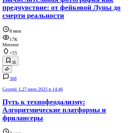
предчувствие: от фейковой Луны до
смерти реальности
8 мин
17K
Мнение
+55
35
368
Georgii_L
27 июн 2025 в 14:46
Путь к технофеодализму:
Алгоритмические платформы и
фрилансеры