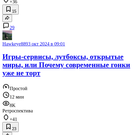
+36
15
29
Hawkeye889
3 окт 2024 в 09:01
Игры-сервисы, лутбоксы, открытые
миры, или Почему современные гонки
уже не торт
Простой
12 мин
8K
Ретроспектива
+41
23