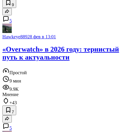
9
5
Hawkeye889
28 фев в 13:01
«Overwatch» в 2026 году: тернистый
путь к актуальности
Простой
9 мин
9.9K
Мнение
+43
7
5