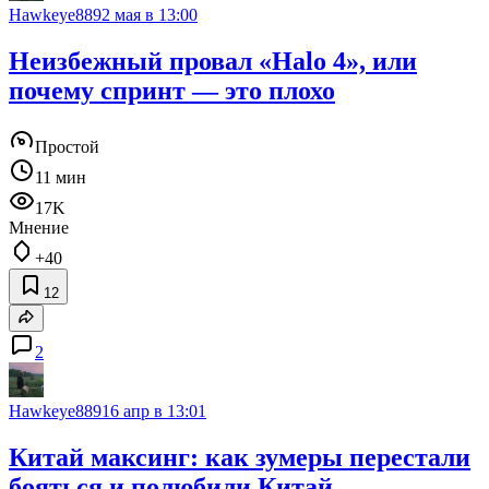
Hawkeye889
2 мая в 13:00
Неизбежный провал «Halo 4», или
почему спринт — это плохо
Простой
11 мин
17K
Мнение
+40
12
2
Hawkeye889
16 апр в 13:01
Китай максинг: как зумеры перестали
бояться и полюбили Китай