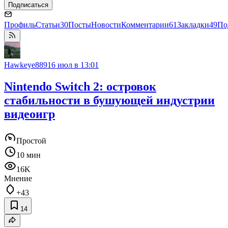
Подписаться
Профиль
Статьи
30
Посты
Новости
Комментарии
61
Закладки
49
По
Hawkeye889
16 июл в 13:01
Nintendo Switch 2: островок
стабильности в бушующей индустрии
видеоигр
Простой
10 мин
16K
Мнение
+43
14