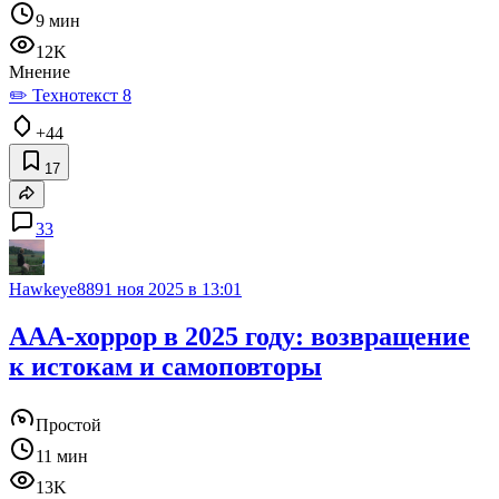
9 мин
12K
Мнение
✏️ Технотекст 8
+44
17
33
Hawkeye889
1 ноя 2025 в 13:01
AAA-хоррор в 2025 году: возвращение
к истокам и самоповторы
Простой
11 мин
13K