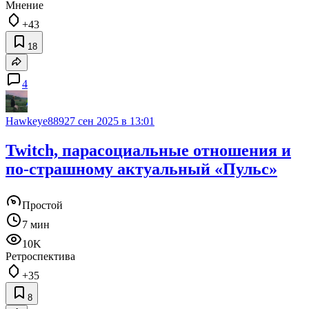
Мнение
+43
18
4
Hawkeye889
27 сен 2025 в 13:01
Twitch, парасоциальные отношения и
по-страшному актуальный «Пульс»
Простой
7 мин
10K
Ретроспектива
+35
8