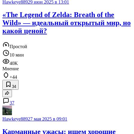
Hawkeye889
29 июн 2025 в 13:01
«The Legend of Zelda: Breath of the
Wild» — идеальный открытый мир, но
какой ценой?
Простой
10 мин
40K
Мнение
+44
34
37
Hawkeye889
27 мая 2025 в 09:01
Карманные ужасы: ищем хорошие