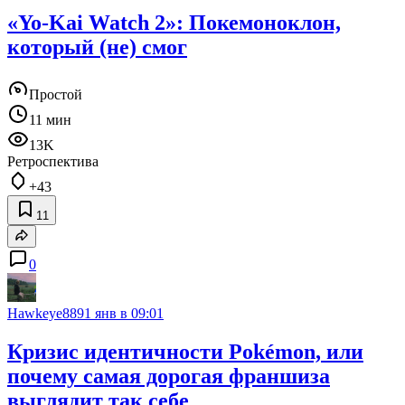
«Yo-Kai Watch 2»: Покемоноклон,
который (не) смог
Простой
11 мин
13K
Ретроспектива
+43
11
0
Hawkeye889
1 янв в 09:01
Кризис идентичности Pokémon, или
почему самая дорогая франшиза
выглядит так себе