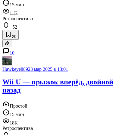
15 мин
11K
Ретроспектива
+52
20
10
Hawkeye889
23 мар 2025 в 13:01
Wii U — прыжок вперёд, двойной
назад
Простой
15 мин
18K
Ретроспектива