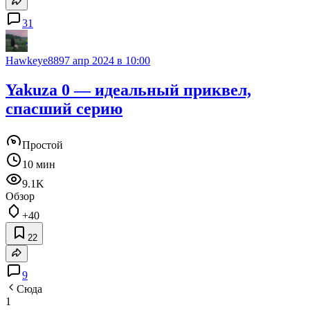
31
Hawkeye889
7 апр 2024 в 10:00
Yakuza 0 — идеальный приквел,
спасший серию
Простой
10 мин
9.1K
Обзор
+40
22
9
Сюда
1