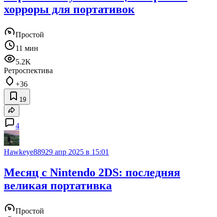
хорроры для портативок
Простой
11 мин
5.2K
Ретроспектива
+36
19
4
Hawkeye889
29 апр 2025 в 15:01
Месяц с Nintendo 2DS: последняя
великая портативка
Простой