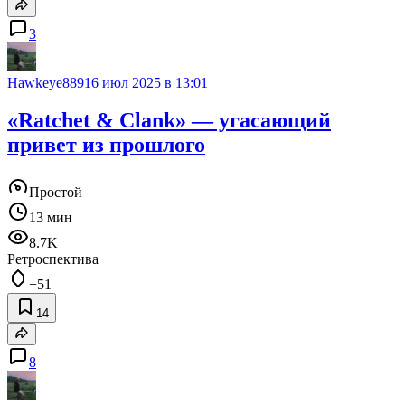
3
Hawkeye889
16 июл 2025 в 13:01
«Ratchet & Clank» — угасающий
привет из прошлого
Простой
13 мин
8.7K
Ретроспектива
+51
14
8