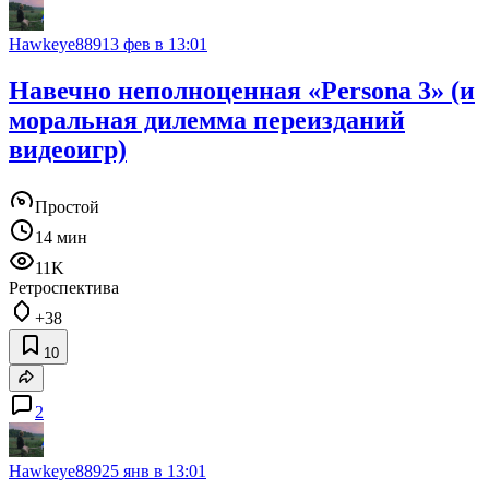
Hawkeye889
13 фев в 13:01
Навечно неполноценная «Persona 3» (и
моральная дилемма переизданий
видеоигр)
Простой
14 мин
11K
Ретроспектива
+38
10
2
Hawkeye889
25 янв в 13:01