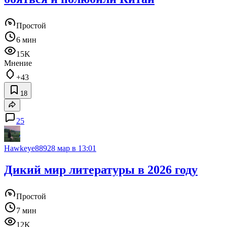
Простой
6 мин
15K
Мнение
+43
18
25
Hawkeye889
28 мар в 13:01
Дикий мир литературы в 2026 году
Простой
7 мин
12K