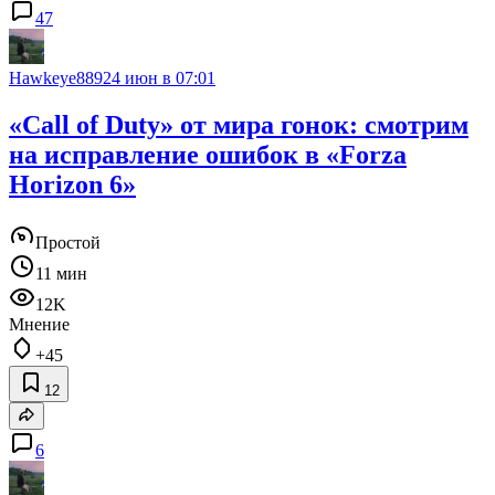
47
Hawkeye889
24 июн в 07:01
«Call of Duty» от мира гонок: смотрим
на исправление ошибок в «Forza
Horizon 6»
Простой
11 мин
12K
Мнение
+45
12
6