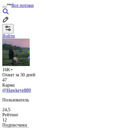
Все потоки
Войти
16K+
Охват за 30 дней
47
Карма
@Hawkeye889
Пользователь
24,5
Рейтинг
12
Подписчики