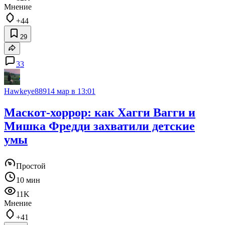
Мнение
+44
29
33
Hawkeye889
14 мар в 13:01
Маскот-хоррор: как Хагги Вагги и
Мишка Фредди захватили детские
умы
Простой
10 мин
11K
Мнение
+41