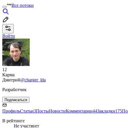
Все потоки
Войти
12
Карма
Дмитрий
@charger_lda
Разработчик
Подписаться
Профиль
Статьи
3
Посты
Новости
Комментарии
44
Закладки
175
По
В рейтинге
Не участвует