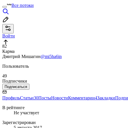
Все потоки
Войти
82
Карма
Дмитрий Мишагин
@mi5ha6in
Пользователь
49
Подписчики
Подписаться
Профиль
Статьи
30
Посты
Новости
Комментарии
4
Закладки
Подпи
В рейтинге
Не участвует
Зарегистрирован
5 августа 2017