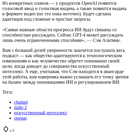
Из конкретных планов — у продуктов OpenAI появится
голосовой ввод и голосовая выдача, а также появится выдача
в формате видео (но это пока неточно). Будет сделана
адаптация под сложные и простые запросы.
«Самые важные области прогресса ИИ будут связаны со
способностью рассуждать. Сейчас GPT-4 может рассуждать
лишь очень ограниченными способами», — Сэм Альтман.
Вам с большой долей уверенности захочется послушать весь
подкаст — как общество адаптируются к технологическим
изменениям и как человечество обретет понимание своей
цели, когда доведет до совершенства искусственный
интеллект. А еще, учитывая, что Сэм находится в авангарде
этой работы, вам наверняка важно услышать его точку зрения
на баланс между инновациями ИИ и регулированием ИИ.
Теги:
chatgpt
dalle-2
искусственный интеллект
openai
+2