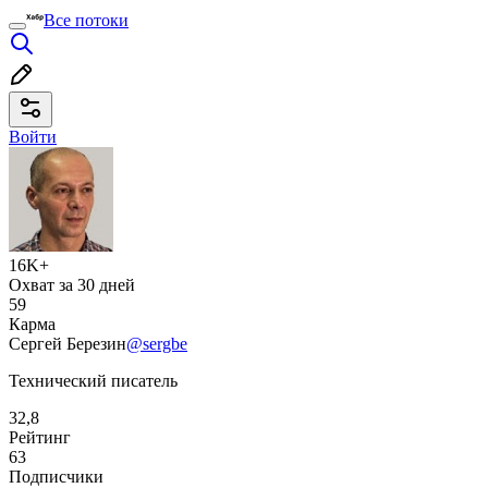
Все потоки
Войти
16K+
Охват за 30 дней
59
Карма
Сергей Березин
@sergbe
Технический писатель
32,8
Рейтинг
63
Подписчики