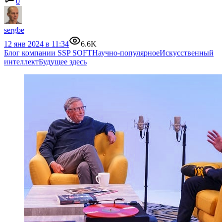
0
sergbe
12 янв 2024 в 11:34
6.6K
Блог компании SSP SOFT
Научно-популярное
Искусственный
интеллект
Будущее здесь