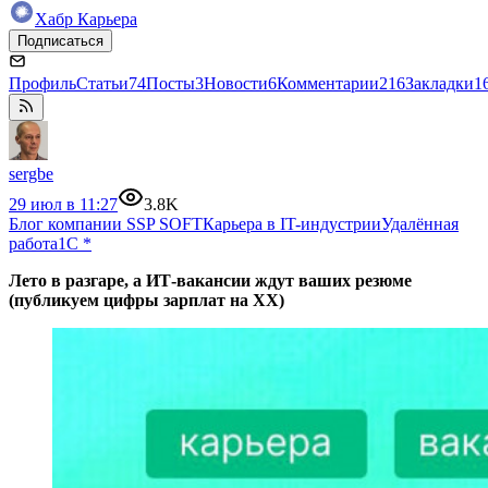
Хабр Карьера
Подписаться
Профиль
Статьи
74
Посты
3
Новости
6
Комментарии
216
Закладки
1
sergbe
29 июл в 11:27
3.8K
Блог компании SSP SOFT
Карьера в IT-индустрии
Удалённая
работа
1С
*
Лето в разгаре, а ИТ-вакансии ждут ваших резюме
(публикуем цифры зарплат на ХХ)