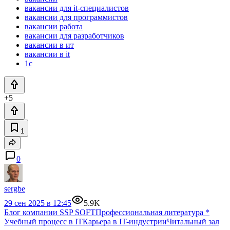
вакансии для it-специалистов
вакансии для программистов
вакансии работа
вакансии для разработчиков
вакансии в ит
вакансии в it
1с
+5
1
0
sergbe
29 сен 2025 в 12:45
5.9K
Блог компании SSP SOFT
Профессиональная литература
*
Учебный процесс в IT
Карьера в IT-индустрии
Читальный зал