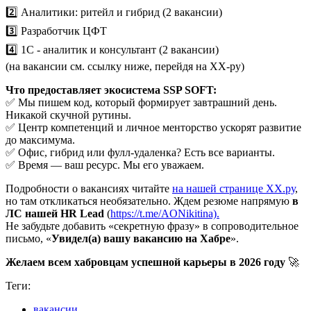
2️⃣ Аналитики: ритейл и гибрид (2 вакансии)
3️⃣ Разработчик ЦФТ
4️⃣ 1С - аналитик и консультант (2 вакансии)
(на вакансии см. ссылку ниже, перейдя на ХХ-ру)
Что предоставляет экосистема SSP SOFT:
✅ Мы пишем код, который формирует завтрашний день.
Никакой скучной рутины.
✅ Центр компетенций и личное менторство ускорят развитие
до максимума.
✅ Офис, гибрид или фулл-удаленка? Есть все варианты.
✅ Время — ваш ресурс. Мы его уважаем.
Подробности о вакансиях читайте
на нашей странице ХХ.ру
,
но там откликаться необязательно. Ждем резюме напрямую
в
ЛС нашей HR Lead
(
https://t.me/AONikitina).
Не забудьте добавить «секретную фразу» в сопроводительное
письмо, «
Увидел(а) вашу вакансию на Хабре
».
Желаем всем хабровцам успешной карьеры в 2026 году
🚀
Теги:
вакансии