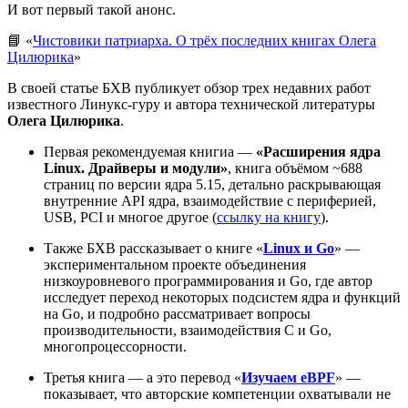
И вот первый такой анонс.
📘 «
Чистовики патриарха. О трёх последних книгах Олега
Цилюрика
»
В своей статье БХВ публикует обзор трех недавних работ
известного Линукс-гуру и автора технической литературы
Олега Цилюрика
.
Первая рекомендуемая книгиа —
«Расширения ядра
Linux. Драйверы и модули»
, книга объёмом ~688
страниц по версии ядра 5.15, детально раскрывающая
внутренние API ядра, взаимодействие с периферией,
USB, PCI и многое другое (
ссылку на книгу
).
Также БХВ рассказывает о книге «
Linux и Go
» —
экспериментальном проекте объединения
низкоуровневого программирования и Go, где автор
исследует переход некоторых подсистем ядра и функций
на Go, и подробно рассматривает вопросы
производительности, взаимодействия C и Go,
многопроцессорности.
Третья книга — а это перевод «
Изучаем eBPF
» —
показывает, что авторские компетенции охватывали не