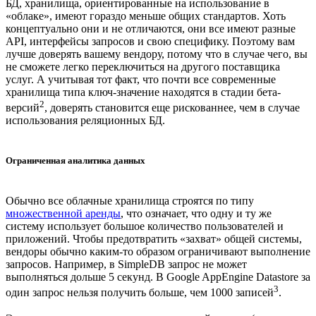
БД, хранилища, ориентированные на использование в
«облаке», имеют гораздо меньше общих стандартов. Хоть
концептуально они и не отличаются, они все имеют разные
API, интерфейсы запросов и свою специфику. Поэтому вам
лучше доверять вашему вендору, потому что в случае чего, вы
не сможете легко переключиться на другого поставщика
услуг. А учитывая тот факт, что почти все современные
хранилища типа ключ-значение находятся в стадии бета-
2
версий
, доверять становится еще рискованнее, чем в случае
использования реляционных БД.
Ограниченная аналитика данных
Обычно все облачные хранилища строятся по типу
множественной аренды
, что означает, что одну и ту же
систему использует большое количество пользователей и
приложений. Чтобы предотвратить «захват» общей системы,
вендоры обычно каким-то образом ограничивают выполнение
запросов. Например, в SimpleDB запрос не может
выполняться дольше 5 секунд. В Google AppEngine Datastore за
3
один запрос нельзя получить больше, чем 1000 записей
.