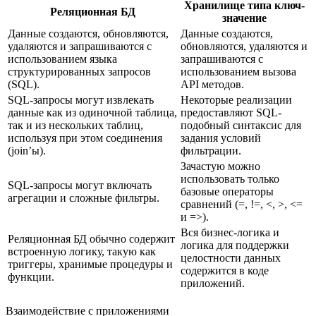
Хранилище типа ключ-
Реляционная БД
значение
Данные создаются, обновляются,
Данные создаются,
удаляются и запрашиваются с
обновляются, удаляются и
использованием языка
запрашиваются с
структурированных запросов
использованием вызова
(SQL).
API методов.
SQL-запросы могут извлекать
Некоторые реализации
данные как из одиночной таблица,
предоставляют SQL-
так и из нескольких таблиц,
подобный синтаксис для
используя при этом соединения
задания условий
(join’ы).
фильтрации.
Зачастую можно
использовать только
SQL-запросы могут включать
базовые операторы
агрегации и сложные фильтры.
сравнений (=, !=, <, >, <=
и =>).
Вся бизнес-логика и
Реляционная БД обычно содержит
логика для поддержки
встроенную логику, такую как
целостности данных
триггеры, хранимые процедуры и
содержится в коде
функции.
приложений.
Взаимодействие с приложениями