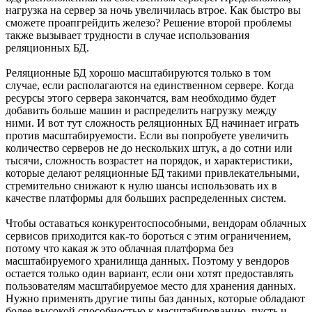
нагрузка на сервер за ночь увеличилась втрое. Как быстро вы
сможете проапгрейдить железо? Решение второй проблемы
также вызывает трудности в случае использования
реляционных БД.
Реляционные БД хорошо масштабируются только в том
случае, если располагаются на единственном сервере. Когда
ресурсы этого сервера закончатся, вам необходимо будет
добавить больше машин и распределить нагрузку между
ними. И вот тут сложность реляционных БД начинает играть
против масштабируемости. Если вы попробуете увеличить
количество серверов не до нескольких штук, а до сотни или
тысячи, сложность возрастет на порядок, и характеристики,
которые делают реляционные БД такими привлекательными,
стремительно снижают к нулю шансы использовать их в
качестве платформы для больших распределенных систем.
Чтобы оставаться конкурентоспособными, вендорам облачных
сервисов приходится как-то бороться с этим ограничением,
потому что какая ж это облачная платформа без
масштабируемого хранилища данных. Поэтому у вендоров
остается только один вариант, если они хотят предоставлять
пользователям масштабируемое место для хранения данных.
Нужно применять другие типы баз данных, которые обладают
более высокой способностью к масштабированию, пусть и