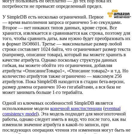
могут пользовать ей бесплатно — до тех пор пока их
потребности не превысят определенный предел.
У SimpleDB есть несколько ограничений. Первое
— время выполнения запроса ограничено 5-ю секундами.
Второе — нет никаких типов данных, кроме строк. Все
хранится, извлекается и сравнивается как строка, поэтому для
того, чтобы сравнить даты, вам нужно будет преобразовать их
в формат ISO8601. Третье — максимальные размер любой
строки составляет 1024 байта, что ограничивает размер текста
(например, описание товара), который вы можете хранить в
качестве атрибута. Однако поскольку структура данных
гибкая, вы можете обойти это ограничения, добавляя
атрибуты «ОписаниеТовара1», «Описание товара2» и т.д. Но
количество атрибутов также ограничено — максимум 256
атрибутов. Пока SimpleDB находится в стадии бета-версии,
размер домена ограничен 10-ю гигабайтами, а вся база не
может занимать больше 1-го терабайта.
Одной из ключевых особенностей SimpleDB является
использование модели
конечной констистенции
(
eventual
consistency model
). Эта модель подходит для многопоточной
работы, однако следует иметь в виду, что после того, как вы
изменили значение атрибута в какой-то записи, при
последующих операциях чтения эти изменения могут быть не