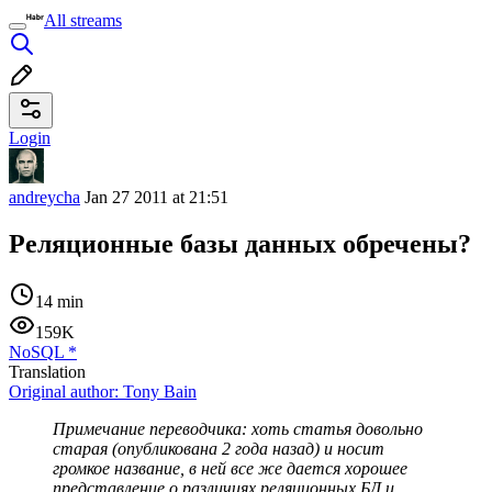
All streams
Login
andreycha
Jan 27 2011 at 21:51
Реляционные базы данных обречены?
14 min
159K
NoSQL
*
Translation
Original author:
Tony Bain
Примечание переводчика: хоть статья довольно
старая (опубликована 2 года назад) и носит
громкое название, в ней все же дается хорошее
представление о различиях реляционных БД и