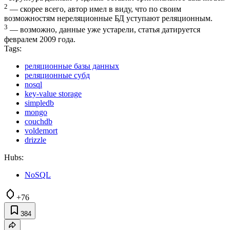
2
— скорее всего, автор имел в виду, что по своим
возможностям нереляционные БД уступают реляционным.
3
— возможно, данные уже устарели, статья датируется
февралем 2009 года.
Tags:
реляционные базы данных
реляционные субд
nosql
key-value storage
simpledb
mongo
couchdb
voldemort
drizzle
Hubs:
NoSQL
+76
384