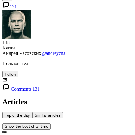
131
138
Karma
Андрей Часовских
@andreycha
Пользователь
Follow
Comments 131
Articles
Top of the day
Similar articles
Show the best of all time