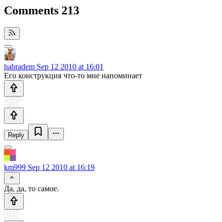
Comments
213
habradem
Sep 12 2010 at 16:01
Его конструкция что-то мне напоминает
Reply
km999
Sep 12 2010 at 16:19
Да, да, то самое.