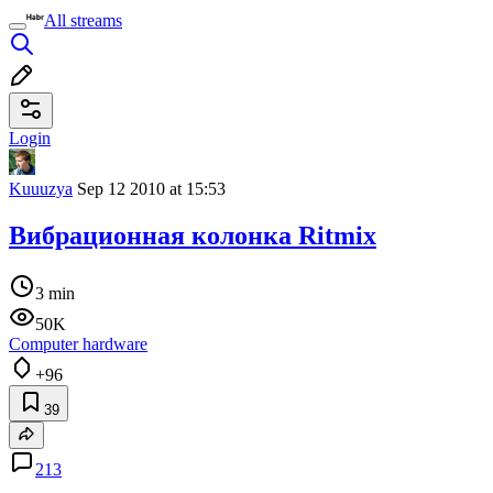
All streams
Login
Kuuuzya
Sep 12 2010 at 15:53
Вибрационная колонка Ritmix
3 min
50K
Computer hardware
+96
39
213