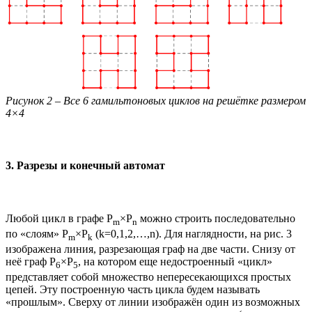
Рисунок 2 – Все 6 гамильтоновых циклов на решётке размером
4×4
3. Разрезы и конечный автомат
Любой цикл в графе P
×P
можно строить последовательно
m
n
по «слоям» P
×P
(k=0,1,2,…,n). Для наглядности, на рис. 3
m
k
изображена линия, разрезающая граф на две части. Снизу от
неё граф P
×P
, на котором еще недостроенный «цикл»
6
5
представляет собой множество непересекающихся простых
цепей. Эту построенную часть цикла будем называть
«прошлым». Сверху от линии изображён один из возможных