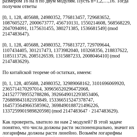
размером 16 на n по двум модулям. Пусть n=1,2,…,16. Тогда
получим ответы
[0, 1, 128, 405688, 24980352, 776813457, 729683652,
1087605227, 2000673777, 456710131, 1550214608, 568568229,
2047094091, 1175631455, 380271385, 1536681549] (mod
2147483647).
[0, 1, 128, 405688, 24980352, 776813727, 729709644,
1107434405, 301217473, 1373982040, 103268356, 218837622,
1185113726, 2085126539, 1315887233, 2008046410] (mod
2147483629).
По китайской теореме об остатках, имеем:
[0, 1, 128, 405688, 24980352, 32989068162, 3101696069920,
2365714170297014, 309656520296472068,
2415277789552788286, 3926649012293853406,
726889843182193849, 153366515247378747,
1645735649663585962, 3698490188721496226,
1337259901989820598] (mod 2147483647 · 2147483629).
Как проверить, хватило ли нам 2 модулей? В этой задаче
понятно, что числа должны расти экспоненциально, значит их
логарифмы должны расти линейно. Возьмём логарифмы