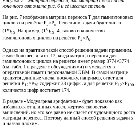
Рисунок 7 – Матрица переноса, или матрица смежности
конечного автомата рис. 6 и её шестая степень
На рис. 7 изображена матрица переноса T для гамильтоновых
циклов на решётке P
×P
. Решением задачи будет число
3
n
n
6
(T
)
. Например, (T
)
=4, таково и количество
15
15
гамильтоновых циклов на решётке P
×P
.
3
6
Однако на практике такой способ решения задачи применим,
самое большее, для m=12, когда матрица переноса для
гамильтоновых циклов на решётке имеет размер 3774×3774
(см. табл. 1 в разделе с обсуждениями) и умещается в
оперативной памяти персональной ЭВМ. В самой матрице
хранятся длинные числа, поскольку, например, ответ для
решётки P
×P
содержит 33 цифры, а для решётки P
×P
12
20
12
100
количество цифр достигает 174.
В разделе «Модулярная арифметика» будет показано как
избавиться от длинных чисел, жертвуя скоростью
вычислений, но это все равно не спасёт от чудовищного роста
матрицы переноса. Поэтому данный способ решения задачи я
и назвал плохим.