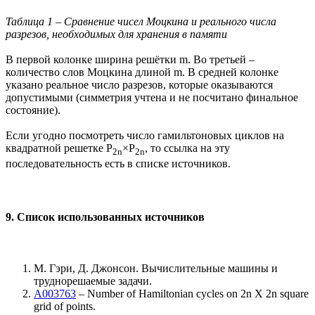
Таблица 1 – Сравнение чисел Моцкина и реального числа
разрезов, необходимых для хранения в памяти
В первой колонке ширина решётки m. Во третьей –
количество слов Моцкина длиной m. В средней колонке
указано реальное число разрезов, которые оказываются
допустимыми (симметрия учтена и не посчитано финальное
состояние).
Если угодно посмотреть число гамильтоновых циклов на
квадратной решетке P
×P
, то ссылка на эту
2n
2n
последовательность есть в списке источников.
9. Список использованных источников
М. Гэри, Д. Джонсон. Вычислительные машины и
труднорешаемые задачи.
A003763
– Number of Hamiltonian cycles on 2n X 2n square
grid of points.