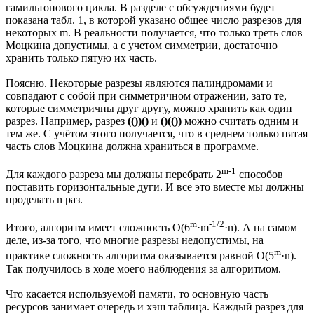
гамильтонового цикла. В разделе с обсуждениями будет
показана табл. 1, в которой указано общее число разрезов для
некоторых m. В реальности получается, что только треть слов
Моцкина допустимы, а с учетом симметрии, достаточно
хранить только пятую их часть.
Поясню. Некоторые разрезы являются палиндромами и
совпадают с собой при симметричном отражении, зато те,
которые симметричны друг другу, можно хранить как один
разрез. Например, разрез
(())()
и
()(())
можно считать одним и
тем же. С учётом этого получается, что в среднем только пятая
часть слов Моцкина должна храниться в программе.
m-1
Для каждого разреза мы должны перебрать 2
способов
поставить горизонтальные дуги. И все это вместе мы должны
проделать n раз.
m
-1/2
Итого, алгоритм имеет сложность O(6
·m
·n). А на самом
деле, из-за того, что многие разрезы недопустимы, на
m
практике сложность алгоритма оказывается равной O(5
·n).
Так получилось в ходе моего наблюдения за алгоритмом.
Что касается используемой памяти, то основную часть
ресурсов занимает очередь и хэш таблица. Каждый разрез для