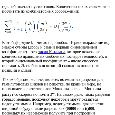
где ε обозначает пустое слово. Количество таких слов можно
посчитать из комбинаторных соображений:
В этой формуле k – число пар скобок. Первое выражение под
знаком суммы (дробь и самый первый биномиальный
коэффициент) – это
число Каталана
, которое показывает
количество правильных скобочных последовательностей, а
второй биномиальный коэффициент – число способов
поставить 2k скобок в m позиций (заполнив остальные
позиции нулями).
Таким образом, количество всех возможных разрезов для
гамильтоновых циклов на решётке, по крайней мере, не
превышает количество слов Моцкина, а слова Моцкина
m
растут со скоростью почти 3
. На самом деле, таких разрезов
гораздо меньше, поскольку некоторые могут оказаться
недопустимыми. Например, недопустимыми для решётки
шириной 6 будут такие разрезы как
(0)000
или
(()0)0
,
поскольку их невозможно получить при построении