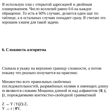
Я использую хэш с открытой адресацией и двойным
хэшированием. Число коллизий равно 0.6 на каждое
обращение. То есть в 60% случаях, делается один шаг по
таблице, а в остальных случаях попадает сразу. Я считаю это
хорошим хэшем для такой задачи.
6. Сложность алгоритма
Сначала я укажу на верхнюю границу сложности, а потом
покажу что реально получается на практике.
Множество всех правильных скобочных
последовательностей, разряжённых нулями и имеющих длину
m являются словами Моцкина длиной m над алфавитом {
0
,
(
,
)
}, порождаемыми контекстно-свободной грамматикой
Z → Y | Y
(
Z
)
Z,
Y → ε |
0
Y,