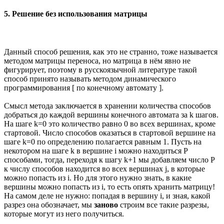
5. Решение без использования матрицы
Данный способ решения, как это не странно, тоже называется
методом матрицы переноса, но матрица в нём явно не
фигурирует, поэтому в русскоязычной литературе такой
способ принято называть методом динамического
программирования [ по конечному автомату ].
Смысл метода заключается в хранении количества способов
добраться до каждой вершины конечного автомата за k шагов.
На шаге k=0 это количество равно 0 во всех вершинах, кроме
стартовой. Число способов оказаться в стартовой вершине на
шаге k=0 по определению полагается равным 1. Пусть на
некотором на шаге k в вершине i можно находиться P
способами, тогда, переходя к шагу k+1 мы добавляем число P
к числу способов находится во всех вершинах j, в которые
можно попасть из i. Но для этого нужно знать, в какие
вершины можно попасть из i, то есть опять хранить матрицу!
На самом деле не нужно: попадая в вершину i, и зная, какой
разрез она обозначает, мы
заново
строим все такие разрезы,
которые могут из него получиться.