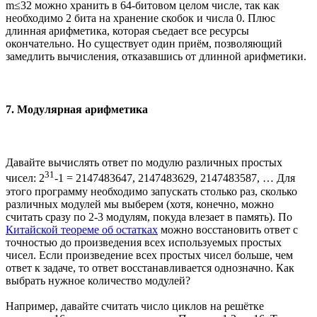
m≤32 можно хранить в 64-битовом целом числе, так как
необходимо 2 бита на хранение скобок и числа 0. Плюс
длинная арифметика, которая съедает все ресурсы
окончательно. Но существует один приём, позволяющий
замедлить вычисления, отказавшись от длинной арифметики.
7. Модулярная арифметика
Давайте вычислять ответ по модулю различных простых
31
чисел: 2
-1 = 2147483647, 2147483629, 2147483587, … Для
этого программу необходимо запускать столько раз, сколько
различных модулей мы выберем (хотя, конечно, можно
считать сразу по 2-3 модулям, покуда влезает в память). По
Китайской теореме об остатках
можно восстановить ответ с
точностью до произведения всех используемых простых
чисел. Если произведение всех простых чисел больше, чем
ответ к задаче, то ответ восстанавливается однозначно. Как
выбрать нужное количество модулей?
Например, давайте считать число циклов на решётке