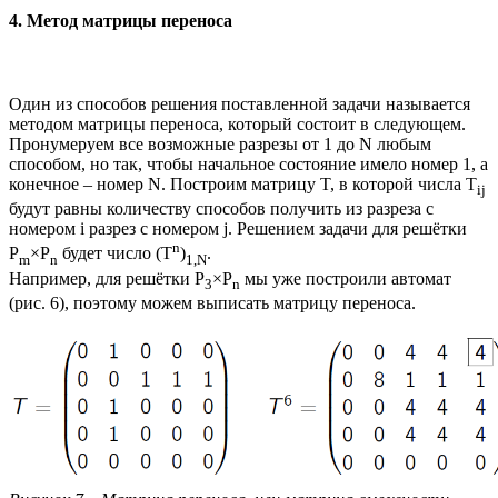
4. Метод матрицы переноса
Один из способов решения поставленной задачи называется
методом матрицы переноса, который состоит в следующем.
Пронумеруем все возможные разрезы от 1 до N любым
способом, но так, чтобы начальное состояние имело номер 1, а
конечное – номер N. Построим матрицу T, в которой числа T
ij
будут равны количеству способов получить из разреза с
номером i разрез с номером j. Решением задачи для решётки
n
P
×P
будет число (T
)
.
m
n
1,N
Например, для решётки P
×P
мы уже построили автомат
3
n
(рис. 6), поэтому можем выписать матрицу переноса.