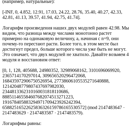
(например, натуральные):
[-INF, 0, 4.852, 12.91, 17.03, 24.22, 28.76, 35.40, 40.27, 42.33,
42.81, 41.13, 39.57, 41.94, 42.75, 41.74].
Логарифм произведения наших двух модулей равен 42.98. Мы
видим, что разница между числами монотонно растет
примерно на одинаковую величину, а, начиная с n=9, они
почему-то перестают расти. Более того, в этом месте был
достигнут предел, больше которого числа уже быть не могут.
Это означает, что двух модулей не хватило. Давайте возьмем 4
модуля и восстановим ответ:
[0, 1, 128, 405688, 24980352, 32989068162, 3101696069920,
2365714170297014, 309656520296472068,
168435972906750526954, 27738606105535271640888,
12142048779807437697982030,
2344813362310160031818110686,
888511465584607682074513271223,
191678405883294971709423926242394,
65882516522625836326159786165530572] (mod 2147483647 ·
2147483629 · 2147483587 · 2147483579).
Логарифмы равны: