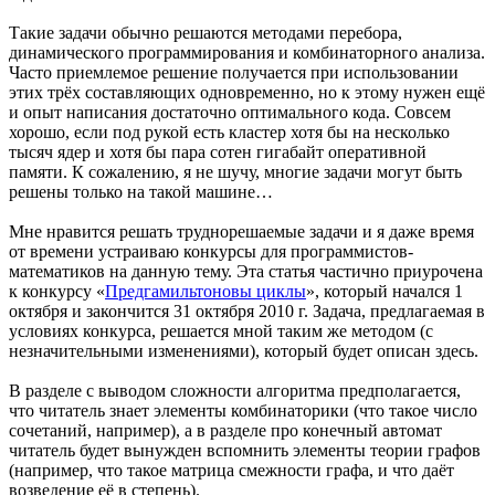
Такие задачи обычно решаются методами перебора,
динамического программирования и комбинаторного анализа.
Часто приемлемое решение получается при использовании
этих трёх составляющих одновременно, но к этому нужен ещё
и опыт написания достаточно оптимального кода. Совсем
хорошо, если под рукой есть кластер хотя бы на несколько
тысяч ядер и хотя бы пара сотен гигабайт оперативной
памяти. К сожалению, я не шучу, многие задачи могут быть
решены только на такой машине…
Мне нравится решать труднорешаемые задачи и я даже время
от времени устраиваю конкурсы для программистов-
математиков на данную тему. Эта статья частично приурочена
к конкурсу «
Предгамильтоновы циклы
», который начался 1
октября и закончится 31 октября 2010 г. Задача, предлагаемая в
условиях конкурса, решается мной таким же методом (с
незначительными изменениями), который будет описан здесь.
В разделе с выводом сложности алгоритма предполагается,
что читатель знает элементы комбинаторики (что такое число
сочетаний, например), а в разделе про конечный автомат
читатель будет вынужден вспомнить элементы теории графов
(например, что такое матрица смежности графа, и что даёт
возведение её в степень).