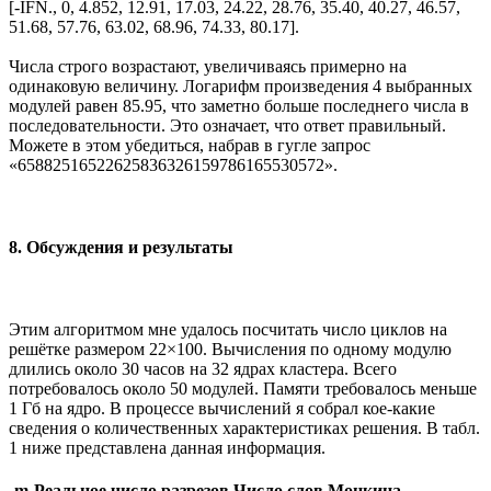
[-IFN., 0, 4.852, 12.91, 17.03, 24.22, 28.76, 35.40, 40.27, 46.57,
51.68, 57.76, 63.02, 68.96, 74.33, 80.17].
Числа строго возрастают, увеличиваясь примерно на
одинаковую величину. Логарифм произведения 4 выбранных
модулей равен 85.95, что заметно больше последнего числа в
последовательности. Это означает, что ответ правильный.
Можете в этом убедиться, набрав в гугле запрос
«65882516522625836326159786165530572».
8. Обсуждения и результаты
Этим алгоритмом мне удалось посчитать число циклов на
решётке размером 22×100. Вычисления по одному модулю
длились около 30 часов на 32 ядрах кластера. Всего
потребовалось около 50 модулей. Памяти требовалось меньше
1 Гб на ядро. В процессе вычислений я собрал кое-какие
сведения о количественных характеристиках решения. В табл.
1 ниже представлена данная информация.
m
Реальное число разрезов
Число слов Моцкина