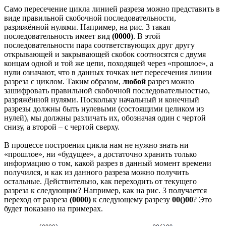
Само пересечение цикла линией разреза можно представить в
виде правильной скобочной последовательности,
разряжённой нулями. Например, на рис. 3 такая
последовательность имеет вид
(0000)
. В этой
последовательности пара соответствующих друг другу
открывающей и закрывающей скобок соотносятся с двумя
концам одной и той же цепи, походящей через «прошлое», а
нули означают, что в данных точках нет пересечения линии
разреза с циклом. Таким образом,
любой
разрез можно
зашифровать правильной скобочной последовательностью,
разряжённой нулями. Поскольку начальный и конечный
разрезы должны быть нулевыми (состоящими целиком из
нулей), мы должны различать их, обозначая один с чертой
снизу, а второй – с чертой сверху.
В процессе построения цикла нам не нужно знать ни
«прошлое», ни «будущее», а достаточно хранить только
информацию о том, какой разрез в данный момент времени
получился, и как из данного разреза можно получить
остальные. Действительно, как переходить от текущего
разреза к следующим? Например, как на рис. 3 получается
переход от разреза
(0000)
к следующему разрезу
00()00
? Это
будет показано на примерах.