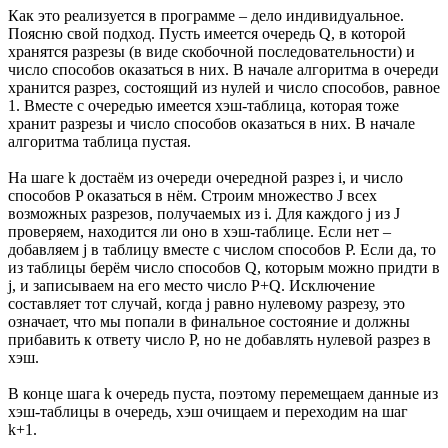
Как это реализуется в программе – дело индивидуальное.
Поясню свой подход. Пусть имеется очередь Q, в которой
хранятся разрезы (в виде скобочной последовательности) и
число способов оказаться в них. В начале алгоритма в очереди
хранится разрез, состоящий из нулей и число способов, равное
1. Вместе с очередью имеется хэш-таблица, которая тоже
хранит разрезы и число способов оказаться в них. В начале
алгоритма таблица пустая.
На шаге k достаём из очереди очередной разрез i, и число
способов P оказаться в нём. Строим множество J всех
возможных разрезов, получаемых из i. Для каждого j из J
проверяем, находится ли оно в хэш-таблице. Если нет –
добавляем j в таблицу вместе с числом способов P. Если да, то
из таблицы берём число способов Q, которым можно придти в
j, и записываем на его место число P+Q. Исключение
составляет тот случай, когда j равно нулевому разрезу, это
означает, что мы попали в финальное состояние и должны
прибавить к ответу число P, но не добавлять нулевой разрез в
хэш.
В конце шага k очередь пуста, поэтому перемещаем данные из
хэш-таблицы в очередь, хэш очищаем и переходим на шаг
k+1.