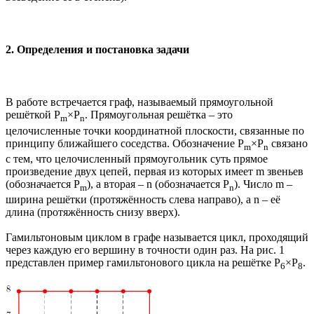
2. Определения и постановка задачи
В работе встречается граф, называемый прямоугольной
решёткой P
×P
. Прямоугольная решётка – это
m
n
целочисленные точки координатной плоскости, связанные по
принципу ближайшего соседства. Обозначение P
×P
связано
m
n
с тем, что целочисленный прямоугольник суть прямое
произведение двух цепей, первая из которых имеет m звеньев
(обозначается P
), а вторая – n (обозначается P
). Число m –
m
n
ширина решётки (протяжённость слева направо), а n – её
длина (протяжённость снизу вверх).
Гамильтоновым циклом в графе называется цикл, проходящий
через каждую его вершину в точности один раз. На рис. 1
представлен пример гамильтонового цикла на решётке P
×P
.
6
8