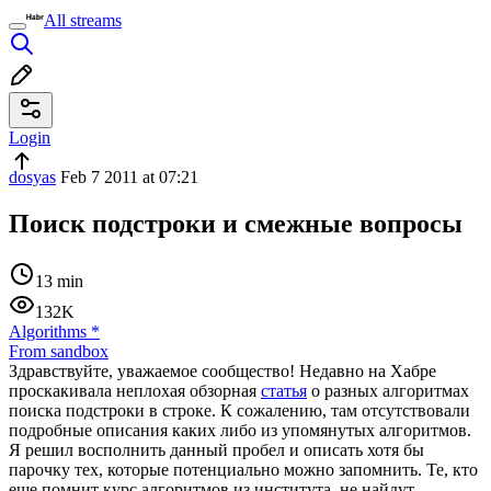
All streams
Login
dosyas
Feb 7 2011 at 07:21
Поиск подстроки и смежные вопросы
13 min
132K
Algorithms
*
From sandbox
Здравствуйте, уважаемое сообщество! Недавно на Хабре
проскакивала неплохая обзорная
статья
о разных алгоритмах
поиска подстроки в строке. К сожалению, там отсутствовали
подробные описания каких либо из упомянутых алгоритмов.
Я решил восполнить данный пробел и описать хотя бы
парочку тех, которые потенциально можно запомнить. Те, кто
еще помнит курс алгоритмов из института, не найдут,