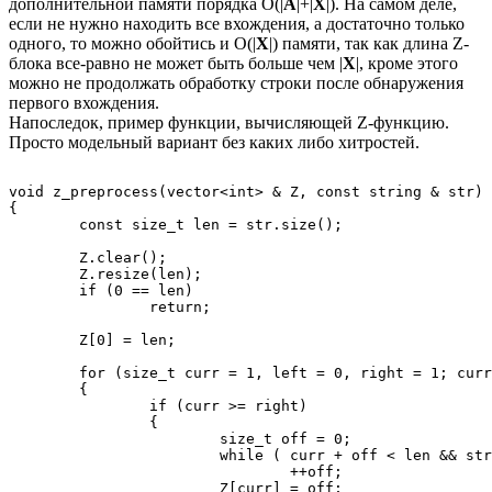
дополнительной памяти порядка O(|
A
|+|
X
|). На самом деле,
если не нужно находить все вхождения, а достаточно только
одного, то можно обойтись и O(|
X
|) памяти, так как длина Z-
блока все-равно не может быть больше чем |
X
|, кроме этого
можно не продолжать обработку строки после обнаружения
первого вхождения.
Напоследок, пример функции, вычисляющей Z-функцию.
Просто модельный вариант без каких либо хитростей.
void z_preprocess(vector<int> & Z, const string & str)

{

        const size_t len = str.size();

        Z.clear();

        Z.resize(len);

        if (0 == len)

                return;

        Z[0] = len;

        for (size_t curr = 1, left = 0, right = 1; curr
        {

                if (curr >= right)

                {

                        size_t off = 0;

                        while ( curr + off < len && str
                                ++off;

                        Z[curr] = off;
