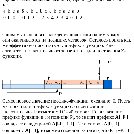
так:
a b c a $ a b a b c a b с a c a b
0 0 0 1 0 1 2 1 2 3 4 2 3 4 0 1 2
Снова мы нашли все вхождения подстроки одним махом —
они оканчиваются на позициях четверок. Осталось понять как
же эффективно посчитать эту префикс-функцию. Идея
алгоритма незначительно отличается от идеи построения Z-
функции.
Самое первое значение префикс-функции, очевидно, 0. Пусть
мы посчитали префикс-функцию до i-ой позиции
включительно. Рассмотрим i+1-ый символ. Если значение
префикс-функции в i-й позиции P
, то значит префикс
A[
..P
]
i
i
совпадает с подстрокой
A[
i-P
+1..i
]
. Если символ
A[
P
+1
]
i
i
совпадет с
A[
i+1
]
, то можем спокойно записать, что P
=P
+1.
i+1
i