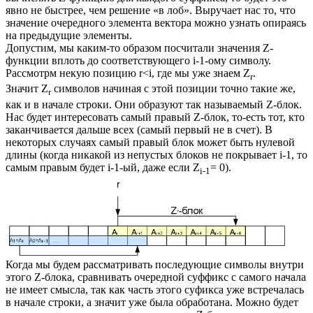
явно не быстрее, чем решение «в лоб». Выручает нас то, что
значение очередного элемента вектора можно узнать опираясь
на предыдущие элементы.
Допустим, мы каким-то образом посчитали значения Z-
функции вплоть до соответствующего i-1-ому символу.
Рассмотрм некую позицию r<i, где мы уже знаем Z
.
r
Значит Z
символов начиная с этой позиции точно такие же,
r
как и в начале строки. Они образуют так называемый Z-блок.
Нас будет интересовать самый правый Z-блок, то-есть тот, кто
заканчивается дальше всех (самый первый не в счет). В
некоторых случаях самый правый блок может быть нулевой
длины (когда никакой из непустых блоков не покрывает i-1, то
самым правым будет i-1-ый, даже если Z
= 0).
i-1
Когда мы будем рассматривать последующие символы внутри
этого Z-блока, сравнивать очередной суффикс с самого начала
не имеет смысла, так как часть этого суфикса уже встречалась
в начале строки, а значит уже была обработана. Можно будет