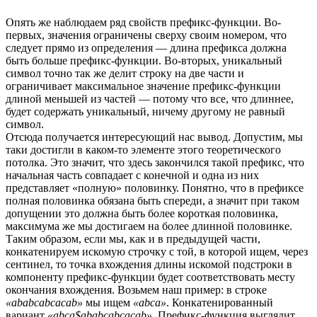
Опять же наблюдаем ряд свойств префикс-функции. Во-
первых, значения ограничены сверху своим номером, что
следует прямо из определения — длина префикса должна
быть больше префикс-функции. Во-вторых, уникальный
символ точно так же делит строку на две части и
ограничивает максимальное значение префикс-функции
длиной меньшей из частей — потому что все, что длиннее,
будет содержать уникальный, ничему другому не равный
символ.
Отсюда получается интересующий нас вывод. Допустим, мы
таки достигли в каком-то элементе этого теоретического
потолка. Это значит, что здесь закончился такой префикс, что
начальная часть совпадает с конечной и одна из них
представляет «полную» половинку. Понятно, что в префиксе
полная половинка обязана быть спереди, а значит при таком
допущении это должна быть более короткая половинка,
максимума же мы достигаем на более длинной половинке.
Таким образом, если мы, как и в предыдущей части,
конкатенируем искомую строчку с той, в которой ищем, через
сентинел, то точка вхождения длины искомой подстроки в
компоненту префикс-функции будет соответствовать месту
окончания вхождения. Возьмем наш пример: в строке
«ababcabсacab»
мы ищем
«abca»
. Конкатенированный
вариант
«abca$ababcabсacab»
. Префикс-функция выглядит