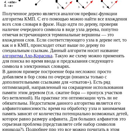
Полученное дерево является аналогом префикс-функции
алгоритма КМП. С его помощью можно найти все вхождения
всех слов словаря в фразе. Надо идти по дереву, проверяя
наличие очередного символа в виде узла дерева, попутно
отмечая встречающиеся терминальные вершины — это
вхождения слов. Если соответствующего узла в дереве нет, то
как и в КМП, происходит откат выше по дереву по
специальным ссылкам. Данный алгоритм носит название
алгоритма Ахо-Корасика
. Такую же схему можно применять
для поиска во время ввода и предсказания следующего
символа в электронных словарях.
В данном примере построение бора несложно: просто
добавляем в бор слова по очереди (нюансы только с
дополнительными ссылками для «откатов»). Есть ряд
оптимизаций, направленный на сокращение использования
памяти этим деревом (т.н. сжатие бора — пропуск участков
без ветвлений). На практике эти оптимизации чуть ли не
обязательны. Недостатком данного алгоритма является его
алфавитозависимость: время на обработку узла и занимаемая
память зависят от количества потенциально возможных детей,
которое равно размеру алфавита. Для больших алфавитов это
серьезная проблема (представляете себе набор символов
юникода?). Подробнее про это все можно почитать в этом