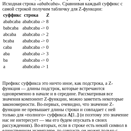
Исходная строка
«ababcaba»
. Сравнивая каждый суффикс с
самой строкой получим табличку для Z-функции:
суффикс
строка
Z
ababcaba
ababcaba
->
8
babcaba
ababcaba
->
0
abcaba
ababcaba
->
2
bcaba
ababcaba
->
0
caba
ababcaba
->
0
aba
ababcaba
->
3
ba
ababcaba
->
0
a
ababcaba
->
1
Префикс суффикса это ничто иное, как подстрока, а Z-
функция — длины подстрок, которые встречаются
одновременно в начале и в середине. Рассматривая все
значения компонент Z-функции, можно заметить некоторые
закономерности. Во-первых, очевидно, что значение Z-
функции не превышает длины строки и совпадает с ней
только для «полного» суффикса
A[
1..
]
(и поэтому это значение
нас не интересует — мы его будем опускать в своих
рассуждениях). Во-вторых, если в строке есть некий символ в
единственном экземпляре, то совпасть он может только с