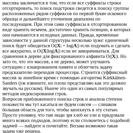
массива заключается в том, что если все суффиксы строки
отсортировать, то поиск подстроки сведется к поиску группы
расположенных рядом суффиксов по первой букве искомого
образца и дальнейшего уточнения диапазона по
последующим. При этом сами суффиксы в отсортированном
виде хранить незачем, достаточно хранить позиции, в которых
они начинаются в исходных данных. Правда, временные
зависимости у данной структуры несколько хуже: единичный
поиск будет обходиться O(|
X
| + log|
A
|) если подумать и сделать
все аккуратно, и O(|
X
|log|
A
|) если не заморачиваться. Для
сравнения в дереве для фиксированного алфавита O(|
X
|). Но
зато то, что это массив, а не дерево, может улучшить
ситуацию с кэшированием памяти и облегчить задачу
предсказателю переходов процессора. Строится суффиксный
массив за линейное время с помощью алгоритма Kärkkäinen-
Sanders (уж извините, но плохо представляю как это должно
звучать на русском). Нынче это один из самых популярных
методов индексирования строк.
Вопросов приближенного поиска строк и анализа степени
похожести мы тут касаться не будем совсем — слишком
большая область для того, чтобы запихнуть в эту статью.
Просто упомяну, что там люди зря хлеб не ели и придумали
много всяких подходов, поэтому если столкнетесь с подобной
задачей — найдите и почитайте. Весьма возможно такая
задача уже решена.