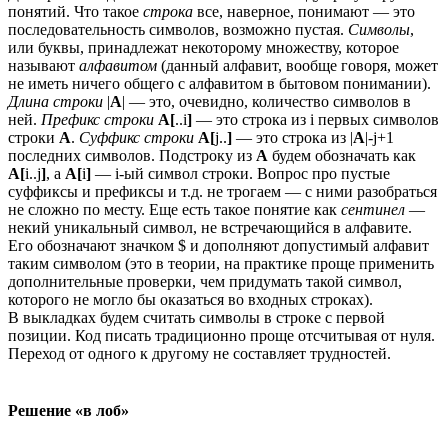
понятий. Что такое
строка
все, наверное, понимают — это
последовательность символов, возможно пустая.
Символы
,
или буквы, принадлежат некоторому множеству, которое
называют
алфавитом
(данный алфавит, вообще говоря, может
не иметь ничего общего с алфавитом в бытовом понимании).
Длина строки
|
A
| — это, очевидно, количество символов в
ней.
Префикс строки
A[
..i
]
— это строка из i первых символов
строки
A
.
Суффикс строки
A[
j..
]
— это строка из |
A
|-j+1
последних символов. Подстроку из
A
будем обозначать как
A[
i..j
]
, а
A[
i
]
— i-ый символ строки. Вопрос про пустые
суффиксы и префиксы и т.д. не трогаем — с ними разобраться
не сложно по месту. Еще есть такое понятие как
сентинел
—
некий уникальный символ, не встречающийся в алфавите.
Его обозначают значком $ и дополняют допустимый алфавит
таким символом (это в теории, на практике проще применить
дополнительные проверки, чем придумать такой символ,
которого не могло бы оказаться во входных строках).
В выкладках будем считать символы в строке с первой
позиции. Код писать традиционно проще отсчитывая от нуля.
Переход от одного к другому не составляет трудностей.
Решение «в лоб»