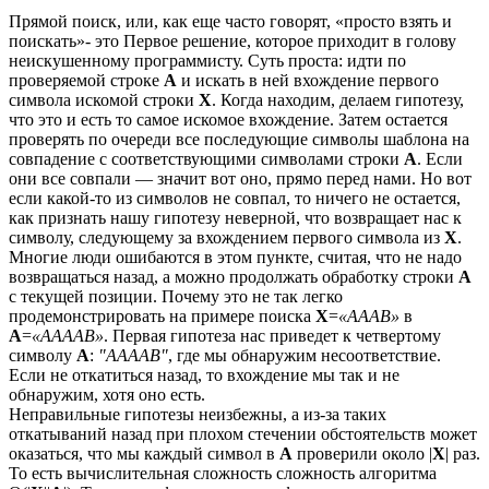
Прямой поиск, или, как еще часто говорят, «просто взять и
поискать»- это Первое решение, которое приходит в голову
неискушенному программисту. Суть проста: идти по
проверяемой строке
A
и искать в ней вхождение первого
символа искомой строки
X
. Когда находим, делаем гипотезу,
что это и есть то самое искомое вхождение. Затем остается
проверять по очереди все последующие символы шаблона на
совпадение с соответствующими символами строки
A
. Если
они все совпали — значит вот оно, прямо перед нами. Но вот
если какой-то из символов не совпал, то ничего не остается,
как признать нашу гипотезу неверной, что возвращает нас к
символу, следующему за вхождением первого символа из
X
.
Многие люди ошибаются в этом пункте, считая, что не надо
возвращаться назад, а можно продолжать обработку строки
A
с текущей позиции. Почему это не так легко
продемонстрировать на примере поиска
X
=
«AAAB»
в
A
=
«AAAAB»
. Первая гипотеза нас приведет к четвертому
символу
A
:
"AAAAB"
, где мы обнаружим несоответствие.
Если не откатиться назад, то вхождение мы так и не
обнаружим, хотя оно есть.
Неправильные гипотезы неизбежны, а из-за таких
откатываний назад при плохом стечении обстоятельств может
оказаться, что мы каждый символ в
A
проверили около |
X
| раз.
То есть вычислительная сложность сложность алгоритма