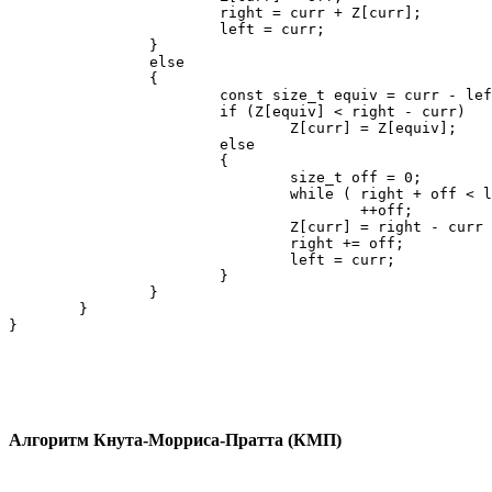
                        right = curr + Z[curr];

                        left = curr;

                }

                else

                {

                        const size_t equiv = curr - lef
                        if (Z[equiv] < right - curr)

                                Z[curr] = Z[equiv];

                        else

                        {

                                size_t off = 0;

                                while ( right + off < l
                                        ++off;

                                Z[curr] = right - curr 
                                right += off;

                                left = curr;

                        }

                }

        }

Алгоритм Кнута-Морриса-Пратта (КМП)