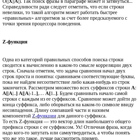
O(|
X
||
A
|). Так поиск фразы в параграфе может и затянуться...
Справедливости ради следует отметить, что если строки
невелики, то такой алгоритм может работать быстрее
«правильных» алгоритмов за счет более предсказуемого с
точки зрения процессора поведения.
Z-функция
Одна из категорий правильных способов поиска строки
сводится к вычислению в каком-то смысле корреляции двух
строк. Сначала отметим, что задача сравнения начал двух
строк проста и понятна: сравниваем соответствующие буквы,
пока не найдем несоответствие либо какая-нибудь из строк
закончится. Рассмотрим множество всех суффиксов строки
A
:
A[
|
A
|..
]
A[
|
A
|-1..
]
,…
A[
1..
]
. Будем сравнивать начало самой
строки с каждым из ее суффиксов. Сравнение может дойти до
конца суффикса, либо оборваться на каком-то символе ввиду
несовпадения. Длину совпавшей части и назовем
компонентой
Z-функции
для данного суффикса.
То есть Z-функция — это вектор длин наибольшего общего
префикса строки с ее суффиксом. Ух! Отличная фраза, когда
надо кого-то запутать или самоутвердиться, а чтобы понять
что же это такое, лучше рассмотреть пример.