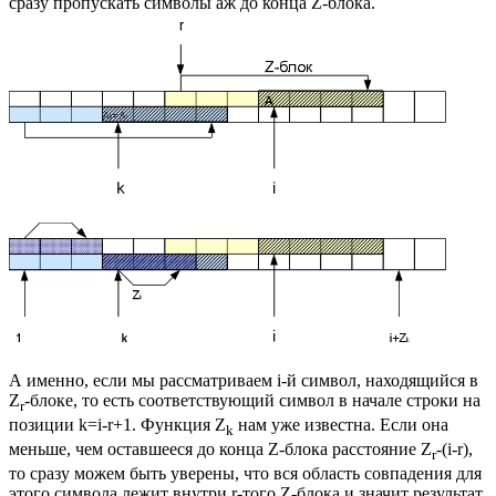
сразу пропускать символы аж до конца Z-блока.
А именно, если мы рассматриваем i-й символ, находящийся в
Z
-блоке, то есть соответствующий символ в начале строки на
r
позиции k=i-r+1. Функция Z
нам уже известна. Если она
k
меньше, чем оставшееся до конца Z-блока расстояние Z
-(i-r),
r
то сразу можем быть уверены, что вся область совпадения для
этого символа лежит внутри r-того Z-блока и значит результат