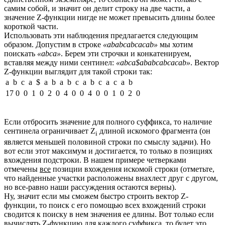
самим собой, и значит он делит строку на две части, а
значение Z-функции нигде не может превысить длины более
короткой части.
Использовать эти наблюдения предлагается следующим
образом. Допустим в строке
«ababcabсacab»
мы хотим
поискать
«abca»
. Берем эти строчки и конкатенируем,
вставляя между ними сентинел:
«abca$ababcabсacab»
. Вектор
Z-функции выглядит для такой строки так:
a b c a $ a b a b c a b с a c a b
17 0 0 1 0 2 0 4 0 0 4 0 0 1 0 2 0
Если отбросить значение для полного суффикса, то наличие
сентинела ограничивает Z
длиной искомого фрагмента (он
i
является меньшей половиной строки по смыслу задачи). Но
вот если этот максимум и достигается, то только в позициях
вхождения подстроки. В нашем примере четверками
отмечены
все
позиции вхождения искомой строки (отметьте,
что найденные участки расположены внахлест друг с другом,
но все-равно наши рассуждения остаются верны).
Ну, значит если мы сможем быстро строить вектор Z-
функции, то поиск с его помощью всех вхождений строки
сводится к поиску в нем значения ее длины. Вот только если
вычислять Z-функцию для каждого суффикса, то будет это