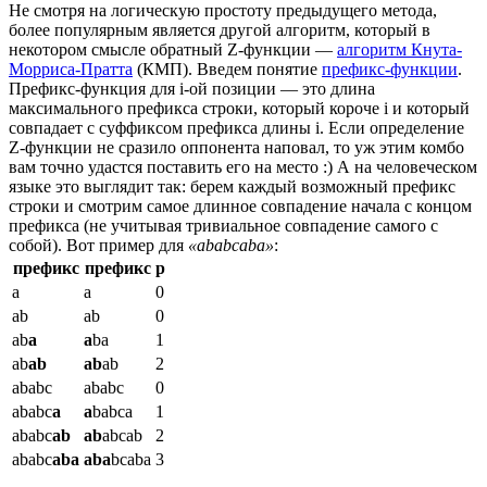
Не смотря на логическую простоту предыдущего метода,
более популярным является другой алгоритм, который в
некотором смысле обратный Z-функции —
алгоритм Кнута-
Морриса-Пратта
(КМП). Введем понятие
префикс-функции
.
Префикс-функция для i-ой позиции — это длина
максимального префикса строки, который короче i и который
совпадает с суффиксом префикса длины i. Если определение
Z-функции не сразило оппонента наповал, то уж этим комбо
вам точно удастся поставить его на место :) А на человеческом
языке это выглядит так: берем каждый возможный префикс
строки и смотрим самое длинное совпадение начала с концом
префикса (не учитывая тривиальное совпадение самого с
собой). Вот пример для
«ababcaba»
:
префикс
префикс
p
a
a
0
ab
ab
0
ab
a
a
ba
1
ab
ab
ab
ab
2
ababc
ababc
0
ababc
a
a
babca
1
ababc
ab
ab
abcab
2
ababc
aba
aba
bcaba
3