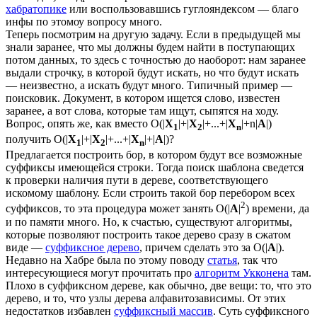
хабратопике
или воспользовавшись гуглояндексом — благо
инфы по этомоу вопросу много.
Теперь посмотрим на другую задачу. Если в предыдущей мы
знали заранее, что мы должны будем найти в поступающих
потом данных, то здесь с точностью до наоборот: нам заранее
выдали строчку, в которой будут искать, но что будут искать
— неизвестно, а искать будут много. Типичный пример —
поисковик. Документ, в котором ищется слово, известен
заранее, а вот слова, которые там ищут, сыпятся на ходу.
Вопрос, опять же, как вместо O(|
X
|+|
X
|+...+|
X
|+n|
A
|)
1
2
n
получить O(|
X
|+|
X
|+...+|
X
|+|
A
|)?
1
2
n
Предлагается построить бор, в котором будут все возможные
суффиксы имеющейся строки. Тогда поиск шаблона сведется
к проверки наличия пути в дереве, соответствующего
искомому шаблону. Если строить такой бор перебором всех
2
суффиксов, то эта процедура может занять O(|
A
|
) времени, да
и по памяти много. Но, к счастью, существуют алгоритмы,
которые позволяют построить такое дерево сразу в сжатом
виде —
суффиксное дерево
, причем сделать это за O(|
A
|).
Недавно на Хабре была по этому поводу
статья
, так что
интересующиеся могут прочитать про
алгоритм Укконена
там.
Плохо в суффиксном дереве, как обычно, две вещи: то, что это
дерево, и то, что узлы дерева алфавитозависимы. От этих
недостатков избавлен
суффиксный массив
. Суть суффиксного