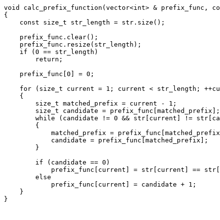
void calc_prefix_function(vector<int> & prefix_func, co
{

    const size_t str_length = str.size();

    prefix_func.clear();

    prefix_func.resize(str_length);

    if (0 == str_length)

        return;

    prefix_func[0] = 0;

    for (size_t current = 1; current < str_length; ++cu
    {

        size_t matched_prefix = current - 1;

        size_t candidate = prefix_func[matched_prefix];

        while (candidate != 0 && str[current] != str[ca
        {

            matched_prefix = prefix_func[matched_prefix
            candidate = prefix_func[matched_prefix];

        }

        if (candidate == 0)

            prefix_func[current] = str[current] == str[
        else

            prefix_func[current] = candidate + 1;

    }
