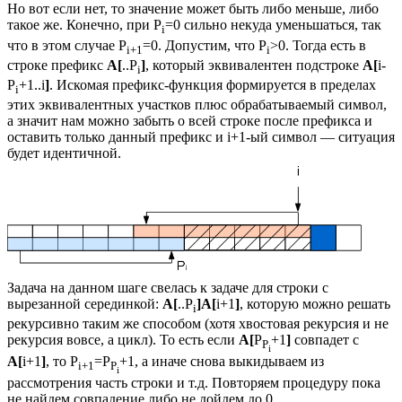
Но вот если нет, то значение может быть либо меньше, либо
такое же. Конечно, при P
=0 сильно некуда уменьшаться, так
i
что в этом случае P
=0. Допустим, что P
>0. Тогда есть в
i+1
i
строке префикс
A[
..P
]
, который эквивалентен подстроке
A[
i-
i
P
+1..i
]
. Искомая префикс-функция формируется в пределах
i
этих эквивалентных участков плюс обрабатываемый символ,
а значит нам можно забыть о всей строке после префикса и
оставить только данный префикс и i+1-ый символ — ситуация
будет идентичной.
Задача на данном шаге свелась к задаче для строки с
вырезанной серединкой:
A[
..P
]A[
i+1
]
, которую можно решать
i
рекурсивно таким же способом (хотя хвостовая рекурсия и не
рекурсия вовсе, а цикл). То есть если
A[
P
+1
]
совпадет с
P
i
A[
i+1
]
, то P
=P
+1, а иначе снова выкидываем из
i+1
P
i
рассмотрения часть строки и т.д. Повторяем процедуру пока
не найдем совпадение либо не дойдем до 0.