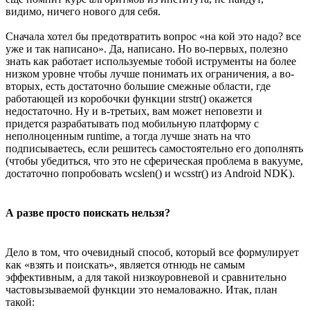
видимо, ничего нового для себя.
Сначала хотел бы предотвратить вопрос «на кой это надо? все
уже и так написано». Да, написано. Но во-первых, полезно
знать как работает используемые тобой иструменты на более
низком уровне чтобы лучше понимать их ограничения, а во-
вторых, есть достаточно большие смежные области, где
работающей из коробочки функции strstr() окажется
недостаточно. Ну и в-третьих, вам может неповезти и
придется разрабатывать под мобильную платформу с
неполноценным runtime, а тогда лучше знать на что
подписываетесь, если решитесь самостоятельно его дополнять
(чтобы убедиться, что это не сферическая проблема в вакууме,
достаточно попробовать wcslen() и wcsstr() из Android NDK).
А разве просто поискать нельзя?
Дело в том, что очевидный способ, который все формулирует
как «взять и поискать», является отнюдь не самым
эффективным, а для такой низкоуровневой и сравнительно
частовызываемой функции это немаловажно. Итак, план
такой: