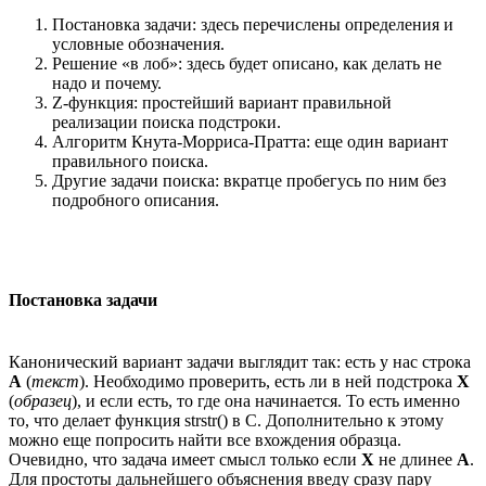
Постановка задачи: здесь перечислены определения и
условные обозначения.
Решение «в лоб»: здесь будет описано, как делать не
надо и почему.
Z-функция: простейший вариант правильной
реализации поиска подстроки.
Алгоритм Кнута-Морриса-Пратта: еще один вариант
правильного поиска.
Другие задачи поиска: вкратце пробегусь по ним без
подробного описания.
Постановка задачи
Канонический вариант задачи выглядит так: есть у нас строка
A
(
текст
). Необходимо проверить, есть ли в ней подстрока
X
(
образец
), и если есть, то где она начинается. То есть именно
то, что делает функция strstr() в C. Дополнительно к этому
можно еще попросить найти все вхождения образца.
Очевидно, что задача имеет смысл только если
X
не длинее
A
.
Для простоты дальнейшего объяснения введу сразу пару