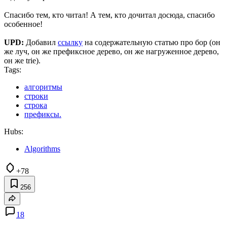
Спасибо тем, кто читал! А тем, кто дочитал досюда, спасибо
особенное!
UPD:
Добавил
ссылку
на содержательную статью про бор (он
же луч, он же префиксное дерево, он же нагруженное дерево,
он же trie).
Tags:
алгоритмы
строки
строка
префиксы.
Hubs:
Algorithms
+78
256
18