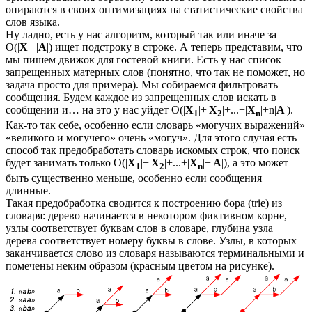
опираются в своих оптимизациях на статистические свойства
слов языка.
Ну ладно, есть у нас алгоритм, который так или иначе за
O(|
X
|+|
A
|) ищет подстроку в строке. А теперь представим, что
мы пишем движок для гостевой книги. Есть у нас список
запрещенных матерных слов (понятно, что так не поможет, но
задача просто для примера). Мы собираемся фильтровать
сообщения. Будем каждое из запрещенных слов искать в
сообщении и… на это у нас уйдет O(|
X
|+|
X
|+...+|
X
|+n|
A
|).
1
2
n
Как-то так себе, особенно если словарь «могучих выражений»
«великого и могучего» очень «могуч». Для этого случая есть
способ так предобработать словарь искомых строк, что поиск
будет занимать только O(|
X
|+|
X
|+...+|
X
|+|
A
|), а это может
1
2
n
быть существенно меньше, особенно если сообщения
длинные.
Такая предобработка сводится к построению бора (trie) из
словаря: дерево начинается в некотором фиктивном корне,
узлы соответствует буквам слов в словаре, глубина узла
дерева соответствует номеру буквы в слове. Узлы, в которых
заканчивается слово из словаря называются терминальными и
помечены неким образом (красным цветом на рисунке).