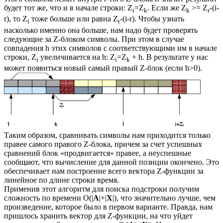
будет тот же, что и в начале строки: Z
=Z
. Если же Z
>= Z
-(i-
i
k
k
r
r), то Z
тоже больше или равна Z
-(i-r). Чтобы узнать
i
r
насколько именно она больше, нам надо будет проверять
следующие за Z-блоком символы. При этом в случае
совпадения h этих символов с соответствующими им в начале
строки, Z
увеличивается на h: Z
=Z
+ h. В результате у нас
i
i
k
может появиться новый самый правый Z-блок (если h>0).
Таким образом, сравнивать символы нам приходится только
правее самого правого Z-блока, причем за счет успешных
сравнений блок «продвигается» правее, а неуспешные
сообщают, что вычисление для данной позиции окончено. Это
обеспечивает нам построение всего вектора Z-функции за
линейное по длине строки время.
Применив этот алгоритм для поиска подстроки получим
сложность по времени O(|
A
|+|
X
|), что значительно лучше, чем
произведение, которое было в первом варианте. Правда, нам
пришлось хранить вектор для Z-функции, на что уйдет