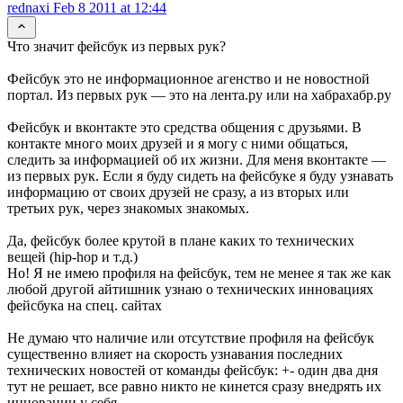
rednaxi
Feb 8 2011 at 12:44
Что значит фейсбук из первых рук?
Фейсбук это не информационное агенство и не новостной
портал. Из первых рук — это на лента.ру или на хабрахабр.ру
Фейсбук и вконтакте это средства общения с друзьями. В
контакте много моих друзей и я могу с ними общаться,
следить за информацией об их жизни. Для меня вконтакте —
из первых рук. Если я буду сидеть на фейсбуке я буду узнавать
информацию от своих друзей не сразу, а из вторых или
третьих рук, через знакомых знакомых.
Да, фейсбук более крутой в плане каких то технических
вещей (hip-hop и т.д.)
Но! Я не имею профиля на фейсбук, тем не менее я так же как
любой другой айтишник узнаю о технических инновациях
фейсбука на спец. сайтах
Не думаю что наличие или отсутствие профиля на фейсбук
существенно влияет на скорость узнавания последних
технических новостей от команды фейсбук: +- один два дня
тут не решает, все равно никто не кинется сразу внедрять их
инновации у себя