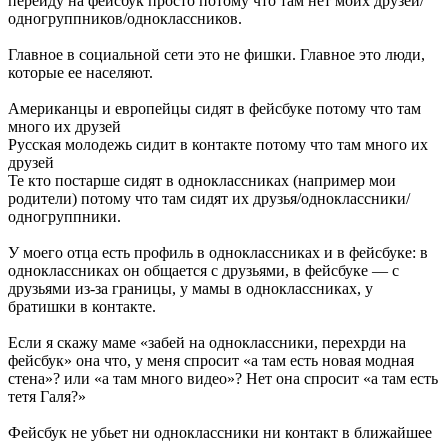
перейду на фейсбук просто потому что там нет моих друзей/
одногруппников/одноклассников.
Главное в социальной сети это не фишки. Главное это люди,
которые ее населяют.
Американцы и европейцы сидят в фейсбуке потому что там
много их друзей
Русская молодежь сидит в контакте потому что там много их
друзей
Те кто постарше сидят в одноклассниках (например мои
родители) потому что там сидят их друзья/одноклассники/
одногруппники.
У моего отца есть профиль в одноклассниках и в фейсбуке: в
одноклассниках он общается с друзьями, в фейсбуке — с
друзьями из-за границы, у мамы в одноклассниках, у
братишки в контакте.
Если я скажу маме «забей на одноклассники, перехрди на
фейсбук» она что, у меня спросит «а там есть новая модная
стена»? или «а там много видео»? Нет она спросит «а там есть
тетя Галя?»
Фейсбук не убьет ни одноклассники ни контакт в ближайшее