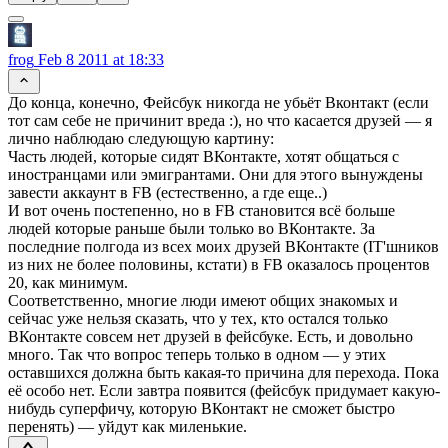
frog
Feb 8 2011 at 18:33
До конца, конечно, Фейсбук никогда не убьёт Вконтакт (если
тот сам себе не причинит вреда :), но что касается друзей — я
лично наблюдаю следующую картину:
Часть людей, которые сидят ВКонтакте, хотят общаться с
иностранцами или эмигрантами. Они для этого вынуждены
завести аккаунт в FB (естественно, а где еще..)
И вот очень постепенно, но в FB становится всё больше
людей которые раньше были только во ВКонтакте. За
последние полгода из всех моих друзей ВКонтакте (IT'шников
из них не более половины, кстати) в FB оказалось процентов
20, как минимум.
Соответственно, многие люди имеют общих знакомых и
сейчас уже нельзя сказать, что у тех, кто остался только
ВКонтакте совсем нет друзей в фейсбуке. Есть, и довольно
много. Так что вопрос теперь только в одном — у этих
оставшихся должна быть какая-то причина для перехода. Пока
её особо нет. Если завтра появится (фейсбук придумает какую-
нибудь суперфичу, которую ВКонтакт не сможет быстро
перенять) — уйдут как миленькие.