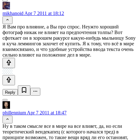
mikhanoid
Apr 7 2011 at 18:12
Я Вам про влияние, а Вы про спрос. Неужто хороший
фотограф никак не влияет на предпочтения толпы? Вот
сфоткает он в хорошем ракурсе какую-нибудь мыльницу Sony
и куча леммингов захочет её купить. Я к тому, что всё в мире
взаимосвязано, и что удобные устройства ввода текста очень
сильно влияют на положение дел в мире.
Reply
phillennium
Apr 7 2011 at 18:47
Ну в таком смысле все в мире на все влияет, да, но если
теоретический вендекапец (с которого начался тред) в
принципе возможен, то такие вещи вряд ли его остановят,