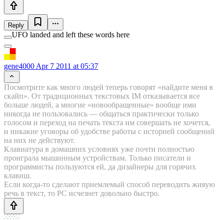
Reply
UFO landed and left these words here
gene4000
Apr 7 2011 at 05:37
Посмотрите как много людей теперь говорят «найдите меня в
скайп». От традиционных текстовых IM отказывается все
больше людей, а многие «новообращенные» вообще ими
никогда не пользовались — общаться практически только
голосом и переход на печать текста им совершать не хочется,
и никакие уговоры об удобстве работы с историей сообщений
на них не действуют.
Клавиатура в домашних условиях уже почти полностью
проиграла мышинным устройствам. Только писатели и
программисты пользуются ей, да дизайнеры для горячих
клавиш.
Если когда-то сделают приемлемый способ переводить живую
речь в текст, то PC исчезнет довольно быстро.