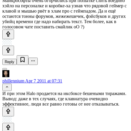
Майкрософты очень огорчились при попытке слить воедино
хэйло на персоналке и коробке-ха узнав что рядовой геймер с
клавой и мышью рвёт в хлам про с геймпадом. Да и ещё
остаются тонны форумов, жежежешечек, фэйсбуков и других
убийц времени где надо набирать текст. Тем более, как в
голосовом чате поставить смайлик оО ?)
Reply
phillennium
Apr 7 2011 at 07:31
И при этом Halo продается на иксбоксе бешеными тиражами.
Вывод: даже в тех случаях, где клавиатура очевидно
эффективнее, люди все равно готовы от нее отказываться.