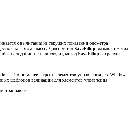
чинается с вычитания из текущих показаний одометра
ествлена в этом классе. Далее метод
SaveFillup
вызывает метод
шибок валидации не происходит, метод
SaveFillup
сохраняет
ptions. Тем не менее, версии элементов управления для Windows
нных шаблонов валидации для элементов управления.
и о заправке.