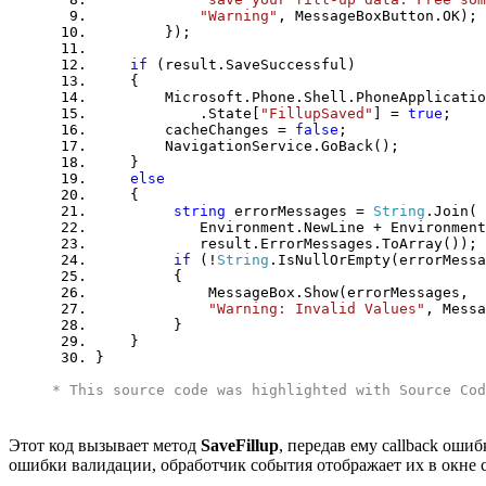
"Warning"
, MessageBoxButton.OK);
});
if
(result.SaveSuccessful)
{
Microsoft.Phone.Shell.PhoneApplicationS
.State[
"FillupSaved"
] =
true
;
cacheChanges =
false
;
NavigationService.GoBack();
}
else
{
string
errorMessages =
String
.Join(
Environment.NewLine + Environment.N
result.ErrorMessages.ToArray());
if
(!
String
.IsNullOrEmpty(errorMessa
{
MessageBox.Show(errorMessages,
"Warning: Invalid Values"
, Messa
}
}
}
* This source code was highlighted with
Source Cod
Этот код вызывает метод
SaveFillup
, передав ему callback оши
ошибки валидации, обработчик события отображает их в окне 