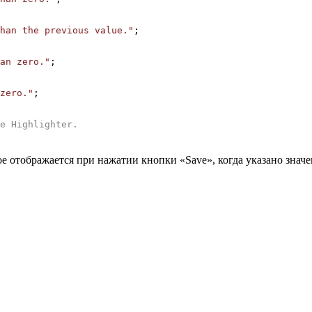
han the previous value."
;
an zero."
;
zero."
;
e Highlighter
.
 отображается при нажатии кнопки «Save», когда указано знач