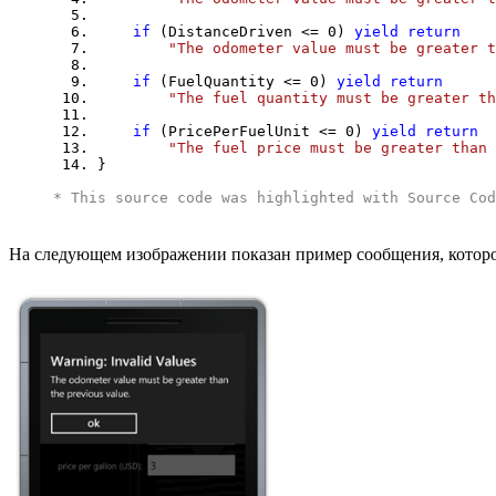
if
(DistanceDriven <= 0)
yield
return
"The odometer value must be greater t
if
(FuelQuantity <= 0)
yield
return
"The fuel quantity must be greater th
if
(PricePerFuelUnit <= 0)
yield
return
"The fuel price must be greater than 
}
* This source code was highlighted with
Source Cod
На следующем изображении показан пример сообщения, которое