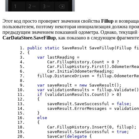
Этот код просто проверяет значения свойства
Fillup
и возвраща
пользователем, поэтому некоторая инициализация должна прои
предыдущим значением показаний одометра. Однако, текущий
CarDataStore.SaveFillup
, как показано в следующем фрагменте
public
static
SaveResult SaveFillup(Fillup fi
{
var
lastReading =
Car.FillupHistory.Count > 0 ?
Car.FillupHistory.First().OdometerRea
Car.InitialOdometerReading;
fillup.DistanceDriven = fillup.OdometerRea
var
saveResult =
new
SaveResult();
var
validationResults = fillup.Validate()
if
(validationResults.Count() > 0)
{
saveResult.SaveSuccessful =
false
;
saveResult.ErrorMessages = validationR
}
else
{
Car.FillupHistory.Insert(0, fillup);
saveResult.SaveSuccessful =
true
;
SaveCar(
delegate
{