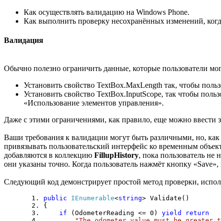
Как осуществлять валидацию на Windows Phone.
Как выполнить проверку несохранённых изменений, когд
Валидация
Обычно полезно ограничить данные, которые пользователи мог
Установить свойство TextBox.MaxLength так, чтобы польз
Установить свойство TextBox.InputScope, так чтобы поль
«Использование элементов управления».
Даже с этими ограничениями, как правило, еще можно ввести
Ваши требования к валидации могут быть различными, но, как 
привязывать пользовательский интерфейс ко временным объект
добавляются в коллекцию
FillupHistory
, пока пользователь не
они указаны точно. Когда пользователь нажмёт кнопку «Save»
Следующий код демонстрирует простой метод проверки, испол
public
IEnumerable
<
string
> Validate()
{
if
(OdometerReading <= 0)
yield
return
"The odometer value must be greater t