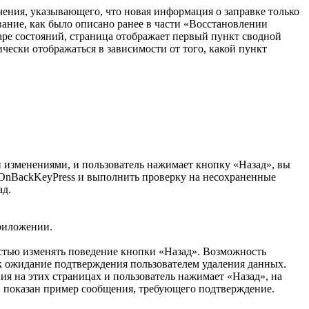
чения, указывающего, что новая информация о заправке только
ование, как было описано ранее в части «Восстановлении
аре состояний, страница отображает первый пункт сводной
чески отображаться в зависимости от того, какой пункт
и изменениями, и пользователь нажимает кнопку «Назад», вы
e.OnBackKeyPress и выполнить проверку на несохраненные
ад.
приложении.
остью изменять поведение кнопки «Назад». Возможность
ак ожидание подтверждения пользователем удаления данных.
ия на этих страницах и пользователь нажимает «Назад», на
и показан пример сообщения, требующего подтверждение.