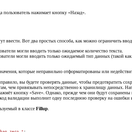
а пользователь нажимает кнопку «Назад».
ут ввести. Вот два простых способа, как можно ограничить вво
ователи могли вводить только ожидаемое количество текста.
зователи могли вводить только ожидаемый тип данных (такой как
 значения, которые неправильно отформатированы или недейств
правило, вы будете проверять данные, чтобы предотвратить сох
ам, чем привязывать непосредственно к хранилищу данных. Напр
 нажмёт кнопку «Save». Однако, прежде чем они будут сохранены
, код валидации выполнит одну последнюю проверку на ошибки 
ьзуемый в классе
Fillup
.
han zero."
;