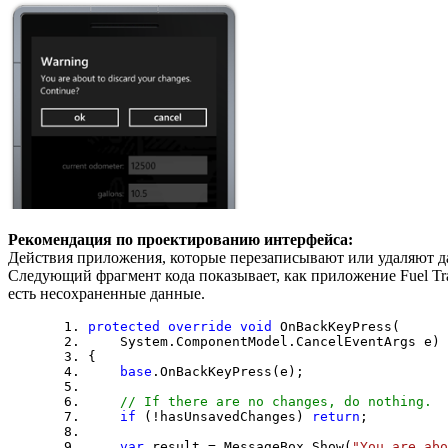
Рекомендация по проектированию интерфейса:
Действия приложения, которые перезаписывают или удаляют д
Следующий фрагмент кода показывает, как приложение Fuel Tr
есть несохраненные данные.
protected
override
void
OnBackKeyPress(
System.ComponentModel.CancelEventArgs e)
{
base
.OnBackKeyPress(e);
// If there are no changes, do nothing.
if
(!hasUnsavedChanges)
return
;
var
result = MessageBox.Show(
"You are abo