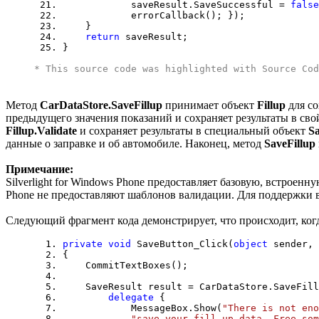
saveResult.SaveSuccessful =
false
errorCallback(); });
}
return
saveResult;
}
* This source code was highlighted with
Source Cod
Метод
CarDataStore.SaveFillup
принимает объект
Fillup
для со
предыдущего значения показаний и сохраняет результаты в св
Fillup.Validate
и сохраняет результаты в специальный объект
Sa
данные о заправке и об автомобиле. Наконец, метод
SaveFillup
Примечание:
Silverlight for Windows Phone предоставляет базовую, встроенн
Phone не предоставляют шаблонов валидации. Для поддержки в
Следующий фрагмент кода демонстрирует, что происходит, ког
private
void
SaveButton_Click(
object
sender,
{
CommitTextBoxes();
SaveResult result = CarDataStore.SaveFillu
delegate
{
MessageBox.Show(
"There is not eno
"save your fill-up data. Free som