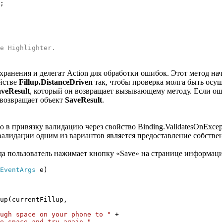
;
e Highlighter
.
хранения и делегат Action для обработки ошибок. Этот метод на
ойстве
Fillup.DistanceDriven
так, чтобы проверка молга быть осущ
veResult
, который он возвращает вызывающему методу. Если о
возвращает объект
SaveResult
.
ую в привязку валидацию через свойство Binding.ValidatesOnExce
алидации одним из вариантов является предоставление собстве
да пользователь нажимает кнопку «Save» на странице информаци
EventArgs
e)
p(currentFillup,
ugh space on your phone to "
+
e space and try again."
,