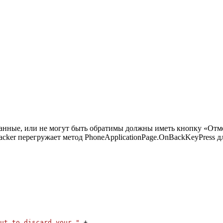
анные, или не могут быть обратимы должны иметь кнопку «Отм
acker перегружает метод PhoneApplicationPage.OnBackKeyPress 
ut to discard your "
+