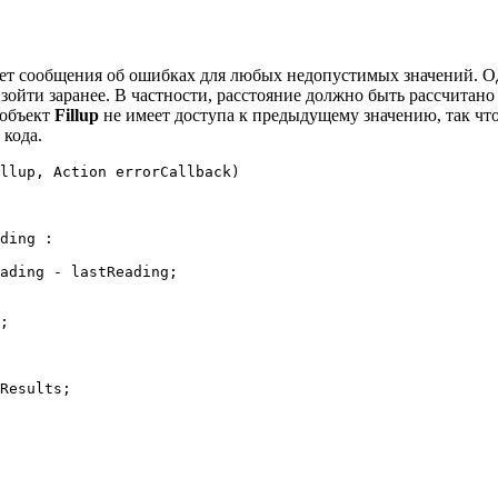
ет сообщения об ошибках для любых недопустимых значений. Од
зойти заранее. В частности, расстояние должно быть рассчитано
 объект
Fillup
не имеет доступа к предыдущему значению, так что
 кода.
llup, Action errorCallback)
ding :
ding - lastReading;
;
esults;