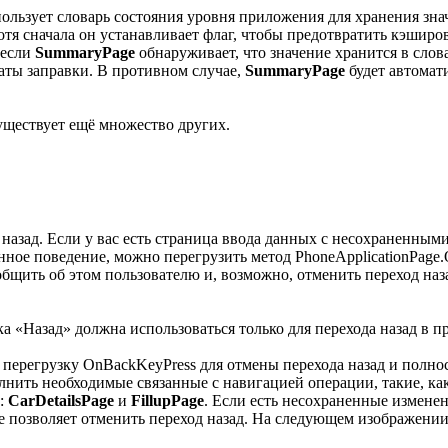
ользует словарь состояния уровня приложения для хранения зна
хотя сначала он устанавливает флаг, чтобы предотвратить кэшир
 если
SummaryPage
обнаруживает, что значение хранится в слов
таты заправки. В противном случае,
SummaryPage
будет автомати
уществует ещё множество других.
назад. Если у вас есть страница ввода данных с несохраненным
нное поведение, можно перегрузить метод PhoneApplicationPag
бщить об этом пользователю и, возможно, отменить переход наз
а «Назад» должна использоваться только для перехода назад в 
 перегрузку OnBackKeyPress для отмены перехода назад и полн
олнить необходимые связанные с навигацией операции, такие, к
х:
CarDetailsPage
и
FillupPage
. Если есть несохраненные изменен
е позволяет отменить переход назад. На следующем изображени