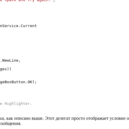
ervice.Current
ewLine,
ges))
geBoxButton.OK);
e Highlighter
.
бки, как описано выше. Этот делегат просто отображает условие 
сообщения.