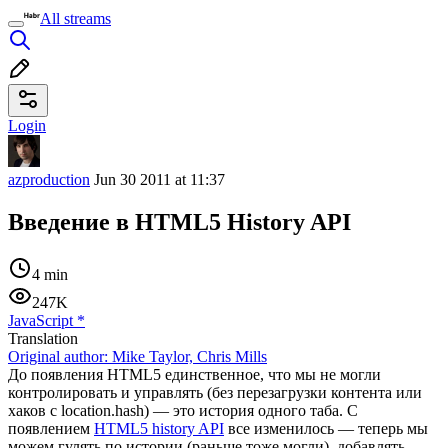
All streams
Login
azproduction
Jun 30 2011 at 11:37
Введение в HTML5 History API
4 min
247K
JavaScript
*
Translation
Original author:
Mike Taylor, Chris Mills
До появления HTML5 единственное, что мы не могли
контролировать и управлять (без перезагрузки контента или
хаков с location.hash) — это история одного таба. С
появлением
HTML5 history API
все изменилось — теперь мы
можем гулять по истории (раньше тоже могли), добавлять