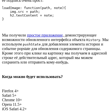
её подпись очень прост:
loadImage: function(path, note){

    img.src = path;

    h2.textContent = note;

Мы получили
простое приложение
, демонстрирующее
возможности обновленного интерфейса объекта
. Мы
History
используем
для добавления элемента истории и
pushState
событие popstate для обновления содержимого страницы.
Кроме этого при клике на картинку мы получаем в адресной
строке её действительный адрес, который мы можем
сохранить или отправить кому-нибудь.
Когда можно будет использовать?
Firefox 4+
Safari 5+
Chrome 10+
Opera 11.5+
iOS Safari 4.2+