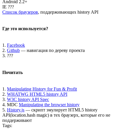
Android 2.2+
IE ???
Список браузеров
, поддерживающих history API
Где это используется?
1.
Facebook
2.
Github
— навигация по дереву проекта
3. ???
Почитать
1.
Manipulating History for Fun & Profit
2.
WHATWG HTML5 history API
3.
W3C history API Spec
4. MDC
Manipulating the browser history
5.
History.js
— скрипт эмулирует HTML5 history
API(location.hash magic) в тех браузерх, которые его не
поддерживают
Tags: