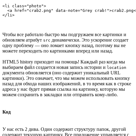
<li class="photo">

  <a href="crab2.png" data-note="Grey crab!">crab2.png<
</li>
Чтобы все работало быстро мы подгружаем все картинки и
обновляем атрибут
динамически. Это ускорение создает
src
одну проблему — оно ломает кнопку назад, поэтому вы не
можете переходить по картинками вперед или назад.
HTML5 history приходит на помощь! Каждый раз когда мы
выбираем файл создается новая запись истории и
location
документа обновляется (оно содержит уникальный URL
картинки). Это означает, что мы можем использовать кнопку
назад для обхода наших изображений, в то время как в строке
адреса у нас будет прямая ссылка на картинку, которую мы
можем сохранить в закладки или отправить кому-либо.
Код
У нас есть 2 дива. Один содержит структуру папок, другой
содержит текущую картинку. Все приложение управляется с