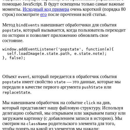
помощью JavaScript. В будут освещены только самые важные
моменты.
Исходный код примера
очень короткий (порядка 80
строк) посмотрите
его
после прочтения всей статьи.
Метод
навешивает обработчики для события
bindEvents
, который вызывается, когда пользователь переходит
popstate
по истории и позволяет приложению обновлять свое
состояние.
window.addEventListener('popstate', function(e){

  self.loadImage(e.state.path, e.state.note);

Объект
, который передается в обработчик события
event
имеет свойство
— это данные, которые мы
popstate
state
передали в качестве первого аргумента
или
pushState
.
replaceState
Мы навешиваем обработчик на событие
на див,
click
который представляет нашу файловую структуру. Используя
делегацию событий, мы открываем или закрываем папку или
загружаем картинку (с добавлением записи в историю). Мы
смотрим на
родительского элемента для того,
className
чтобы понять на какой из элементов мы нажали: