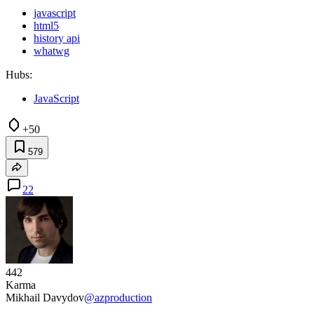
javascript
html5
history api
whatwg
Hubs:
JavaScript
+50
579
22
442
Karma
Mikhail Davydov
@azproduction