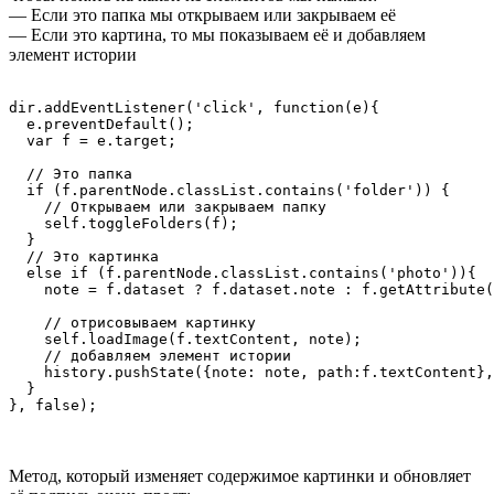
— Если это папка мы открываем или закрываем её
— Если это картина, то мы показываем её и добавляем
элемент истории
dir.addEventListener('click', function(e){

  e.preventDefault();

  var f = e.target;

  // Это папка

  if (f.parentNode.classList.contains('folder')) {

    // Открываем или закрываем папку

    self.toggleFolders(f);

  } 

  // Это картинка

  else if (f.parentNode.classList.contains('photo')){

    note = f.dataset ? f.dataset.note : f.getAttribute(
    // отрисовываем картинку

    self.loadImage(f.textContent, note);

    // добавляем элемент истории

    history.pushState({note: note, path:f.textContent},
  }

Метод, который изменяет содержимое картинки и обновляет