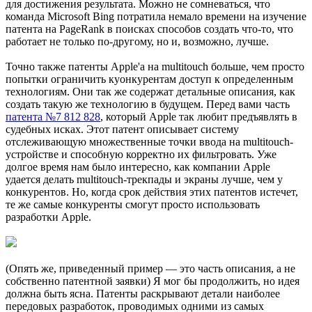
для достижения результата. Можно не сомневаться, что
команда Microsoft Bing потратила немало времени на изучение
патента на PageRank в поисках способов создать что-то, что
работает не только по-другому, но и, возможно, лучше.
Точно также патенты Apple'а на multitouch больше, чем просто
попытки ограничить куонкурентам доступ к определенным
технологиям. Они так же содержат детальные описания, как
создать такую же технологию в будущем. Перед вами часть
патента №7 812 828
, который Apple так любит предъявлять в
судебных исках. Этот патент описывает систему
отслеживающую множественные точки ввода на multitouch-
устройстве и способную корректно их фильтровать. Уже
долгое время нам было интересно, как компании Apple
удается делать multitouch-трекпады и экраны лучше, чем у
конкурентов. Но, когда срок действия этих патентов истечет,
те же самые конкуренты смогут просто использовать
разработки Apple.
(Опять же, приведенный пример — это часть описания, а не
собственно патентной заявки) Я мог бы продолжить, но идея
должна быть ясна. Патенты раскрывают детали наиболее
передовых разработок, проводимых одними из самых