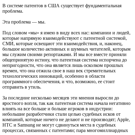
В системе патентов в США существует фундаментальная
проблема.
Эта проблема — мы.
Под словом «мы» я имею в виду всех нас: компании и людей,
которые напрямую взаимодействуют с патентной системой,
СМИ, которые освещают эти взаимодействия, и, наконец,
большое количество активных и шумных читателей, которым
мы служим своими репортажами. И мы все вместе приняли
общепринятую истину, что патентная система испорчена до
непригодности, что она является лишь осколком прошлых
времен, что она отжила свое в наш век стремительных
технологических инноваций, особенно в области
программного обеспечения, и что, возможно, ее стоит
отправить в утиль.
За последние несколько месяцев эти мнения выросли до
яростного вопля, так как патентная система начала негативно
влиять на все больше и больше игроков в индустрии:
небольшие разработчики стали целью судебных исков от
компаний, которые ничего не делают и не производят; Apple,
HTC и Samsung не могут сдвинуться места в судебных
процессах, связанных с патентами; пара многомиллиардных