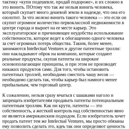
тактику «купи подешевле, продай подороже», и их сложно в
это винить. ПОтому что так же нельзя винить человека,
который скупает много дешевой земли в надежде, что она его
озолотит. За что
можно
винить такого человека — это если он
скупит огромное количество первоклассной недвижимости в
центре города и выроет на ее месте карьер. Это
эксплуататорское и причиняющее неудобства использование
собственности, которое ведет к обогащению одного человека
за счет огромных потерь общества. Таким, более менее,
занимаются Intellectual Ventures и другие патентные тролли:
они накладывают оброк на компании, которые создают
реальные продукты, скупая патенты на широкие
основополагающие принципы, и при этом не производят
никаких продуктов сами. Для того, чтобы остановить
патентных троллей, необходимо сместить чашу весов —
необходимо сделать так, чтобы карьер был намного менее
прибыльным, чем торговый центр.
К сожалению, нельзя сразу мчаться с шашками наголо и
запрещать изобретателям продавать патенты потенциальным
патентным троллям. Как ни крути, патенты — это
собственность, а жесткий контроль над собственностью явно
не является американским подходом. Если изобретатель хочет
продать патент тем же Intelectual Ventures, мы просто обязаны
ему позволить сделать это, вдеь так они определяют ценность