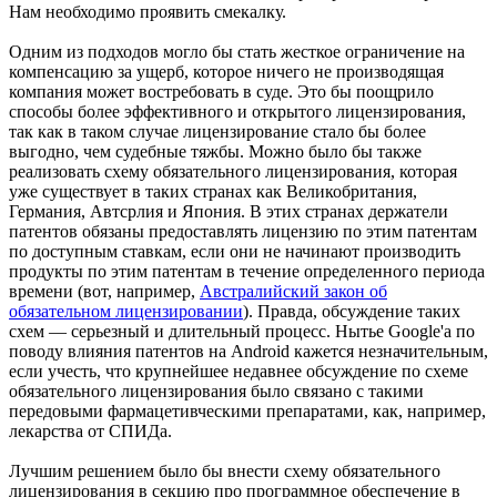
Нам необходимо проявить смекалку.
Одним из подходов могло бы стать жесткое ограничение на
компенсацию за ущерб, которое ничего не производящая
компания может востребовать в суде. Это бы поощрило
способы более эффективного и открытого лицензирования,
так как в таком случае лицензирование стало бы более
выгодно, чем судебные тяжбы. Можно было бы также
реализовать схему обязательного лицензирования, которая
уже существует в таких странах как Великобритания,
Германия, Автсрлия и Япония. В этих странах держатели
патентов обязаны предоставлять лицензию по этим патентам
по доступным ставкам, если они не начинают производить
продукты по этим патентам в течение определенного периода
времени (вот, например,
Австралийский закон об
обязательном лицензировании
). Правда, обсуждение таких
схем — серьезный и длительный процесс. Нытье Google'а по
поводу влияния патентов на Android кажется незначительным,
если учесть, что крупнейшее недавнее обсуждение по схеме
обязательного лицензирования было связано с такими
передовыми фармацетивческими препаратами, как, например,
лекарства от СПИДа.
Лучшим решением было бы внести схему обязательного
лицензирования в секцию про программное обеспечение в