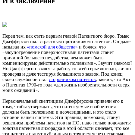
И в заключение
Перед тем, как стать первым главой Патентного бюро, Томас
Джефферсон пыл страстным противником патентов. Он даже
называл их
«помехой для общества»
и боялся, что
«злоупотребление поверхностными патентами станет
причиной большего неудобства, чем может быть
компенисируемо действительно полезными». Звучит знакомо?
Но Джефферсон взялся за работу со всей серьезностью, лично
проверяя и даже тестируя большинство заявок. Под конец
своей службы он стал
сторонником патентов
, заявив, что Акт
о Патентах 1790-го года «дал жизнь изобретательности сверх
моих ожиданий».
Первоначальный скептицизм Джефферсона привели его к
тому, чтобы утверждать, что патентуемые изобретения
должны быть полезными и неочевидными, и это стало
основой нашей системы. Эти правила, возможно, станут
решением проблемы патентов на ПО, надо только подождать:
золотая патентная лихорадка в этой области означает, что все
эти патенты станут публичным остоянием через несколько