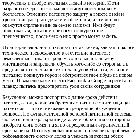
творческих и изобретательных людей в истории. И эти
разработки через несколько лет станут доступны всем —
бесплатно. Отмените патентную защиту, а вместе с ней и
требование раскрыть детали изобретения, и эти детали
окажутся спрятанными за семью замками. Ими будут
пользоваться, пока они приносят конкурентное
преимущество, после чего о них просто могут забыть.
Из истории западной цивилизации мы знаем, как защищалось
техническое превосходство в отсутствие патентов:
ремесленные гильдии вроде масонов нагнетали ауру
мистицизма и запрещали обучать кого-либо со стороны, а в
средние века венецианских стеклодувов убивали, если они
пытались покинуть город и обстроиться где-нибудь на новом
месте. И вам еще кажется, что Facebook и Google перегибают
планку, пытаясь предотвратить уход своих сотрудников.
Безусловно, можно поспорить о длине срока действия
патента, о том, какие изобретения стоит и не стоит защищать
патентами — это все важные и требующие обсуждения
вопросы. Но фундаментальной основой патнентной системы
является полное раскрытие деталей изобретения со стороны
изобретателя в обмен на явно определенный ограниченный
срок защиты. Поэтому любая попытка определить проблемы и
реформировать систему должна уважать интересы обеих