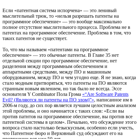
Если «патентная система испорчена» — это ленивый
мыслительный трюк, то «нельзя разрешать патенты на
программное обеспечение» — это вообще максимально
полное отсутствие мыслительного процесса. Проблема не в
патентах на программное обеспечение. Проблема в том, что
таких патентов не существует.
То, что мы называем «патентами на программное
обеспечение» — это обычные патенты. В Главе 35 нет
отдельной секции про программное обеспечение, нет
разделения между программным обеспечением и
аппаратными средствами, между ПО и машинным
оборудованием, между ПО и чем угодно еще. Я не знаю, когда
стало модным притворяться, что патенты на ПО являются
странным новым явлением, но так было не всегда. Эссе
основателя Y Combinator Пола Грэма
«“Are Software Patents
Evil? (Являются ли патенты на ПО злом)”»
, написанное им в
2006-м году, до сих пор является лучшим целостным анализом
этой проблемы, и оно начинается с таких слов: «Если вы
против патнтов на программное обеспечение, вы против все
патентной системы в целом». Печально, что обсуждение этого
вопроса стало настолько безыскусным, особенно если учесть,
что Патентное бюро и Верховный суд обсуждают его на
протяжении вот уже 50 лет.