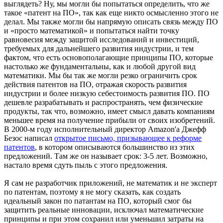
выглядеть? Ну, мы могли бы попытаться определить, что же
такое «патент на ПО», так как еще никто осмысленно этого не
делал. Мы также могли бы напрямую описать связь между ПО
и «просто математикой» и попытаться найти точку
равновесия между защитой исследований и инвестиций,
требуемых для дальнейшего развития индустрии, и тем
фактом, что есть основополагающие принципы ПО, которые
настолько же фундаментальны, как и любой другой вид
математики. Мы бы так же могли резко ограничить срок
действия патентов на ПО, отражая скорость развития
индустрии и более низкую себестоимость развития ПО. ПО
дешевле разрабатывать и распространять, чем физические
продукты, так что, возможно, имеет смысл давать компаниям
меньшее время на получение прибыли от своих изобретений.
В 2000-м году исполнительный директор Amazon'а Джефф
Безос написал
открытое письмо, призывающее к реформе
патентов
, в котором описываются большинство из этих
предложений. Там же он называет срок: 3-5 лет. Возможно,
настало время сдуть пыль с этого предложения.
Я сам не разработчик приложений, не математик и не эксперт
по патентам, поэтому я не могу сказать, как создать
идеальный закон по патантам на ПО, который смог бы
защитить реальные инновации, исключал математические
принципы и при этом сохранил или уменьшил затраты на