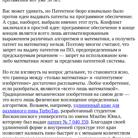
Вас может удивить, но Патентное бюро изначально было
против идеи выдавать патенты на программное обеспечение.
А суды, наоборот, выбрали именно этот путь. Конфликт
заключался в простой идее: программное обеспечение в конце
концов является всего лишь автоматизированным
выражением различных алгоритмов и математики, а получить
патент на математику нельзя. Поэтому многие считают, что
запрет на выдачу патентов на ПО, предопределенным и
предсказуемым решением — запрет на использование кем-
либо математики лежит за пределами патентной системы.
Но если взглянуть на вопрос детальнее, то становится ясно,
что граница между «только математика» и «патентуемое
изобретение» достаточно расплывчаты.
Любое
изобретение,
если разобраться, являются «всего лишь математикой».
Традиционные механические изобретения на самом деле —
это всего лишь физическое воплощение определенных
алгоритмов. Возьмем, например,
удлиненный кран для
разливного пива TurboTap
, разработанный студентом
Висконсинского университета по имени Мэьтбю Юнкл,
которому был выдан
патент № 7 040 359
. Благодаря своей
удлиненной форме и внутренней структуре этот кран
позволяет наливать пиво быстрее и с меньшим количеством