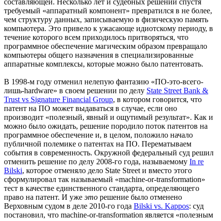
составляющей. Несколько лет и судебных решений спустя
требуемый «аппаратный компонент» превратился в не более,
чем структуру данных, записываемую в физическую память
компьютера. Это привело к ужасающе идиотскому периоду, в
течение которого всем приходилось притворяться, что
программное обеспечение магическим образом превращало
компьютеры общего назначения в специализированные
аппаратные комплексы, которые можно было патентовать.
В 1998-м году отменил нелепую фантазию «ПО-это-всего-
лишь-hardware» в своем решении по делу
State Street Bank &
Trust vs Signature Financial Group
, в котором говорится, что
патент на ПО может выдаваться в случае, если оно
производит «полезный, явный и ощутимый результат». Как и
можно было ожидать, решение породило поток патентов на
программное обеспечение и, в целом, положило начало
публичной полемике о патентах на ПО. Перематываем
события в современность. Окружной федеральный суд решил
отменить решение по делу 2008-го года, называемому
In re
Bilski
, которое отменяло дело State Street и вместо этого
сформулировал так называемый «machine-or-transformation»
тест в качестве единственного стандарта, определяющего
право на патент. И уже
это
решение было отменено
Верховным судом в деле 2010-го года
Bilski vs. Kappos
: суд
постановил, что machine-or-transformation является «полезным