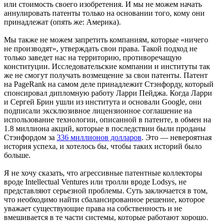
или стоимость своего изобретения. И мы не можем начать
аннулировать патенты только на основании того, кому они
принадлежат (опять же: Америка).
Мы также не можем запретить компаниям, которые «ничего
не производят», утверждать свои права. Такой подход не
только заведет нас на территорию, противоречащую
конституции. Исследовательские компании и институты так
же не смогут получать возмещение за свои патенты. Патент
на PageRank на самом деле принадлежит Стэнфорду, который
спонсировал дипломную работу Ларри Пейджа. Когда Ларри
и Сергей Брин ушли из института и основали Google, они
подписали эксклюзивное лицензионное соглашение на
использование технологии, описанной в патенте, в обмен на
1.8 миллиона акций, которые в последствии были проданы
Стэнфордом за
336 миллионов долларов
. Это — невероятная
история успеха, и хотелось бы, чтобы таких историй было
больше.
Я не хочу сказать, что агрессивные патентные коллекторы
вроде Intellectual Ventures или тролли вроде Lodsys, не
представляют серьезной проблемы. Суть заключается в том,
что необходимо найти сбалансированное решение, которое
уважает существующие права на собственность и не
вмешивается в те части системы, которые работают хорошо.