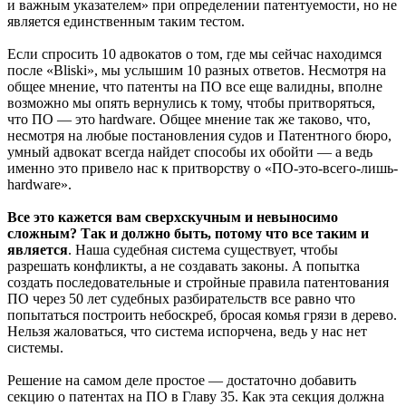
и важным указателем» при определении патентуемости, но не
является единственным таким тестом.
Если спросить 10 адвокатов о том, где мы сейчас находимся
после «Bliski», мы услышим 10 разных ответов. Несмотря на
общее мнение, что патенты на ПО все еще валидны, вполне
возможно мы опять вернулись к тому, чтобы притворяться,
что ПО — это hardware. Общее мнение так же таково, что,
несмотря на любые постановления судов и Патентного бюро,
умный адвокат всегда найдет способы их обойти — а ведь
именно это привело нас к притворству о «ПО-это-всего-лишь-
hardware».
Все это кажется вам сверхскучным и невыносимо
сложным? Так и должно быть, потому что все таким и
является
. Наша судебная система существует, чтобы
разрешать конфликты, а не создавать законы. А попытка
создать последовательные и стройные правила патентования
ПО через 50 лет судебных разбирательств все равно что
попытаться построить небоскреб, бросая комья грязи в дерево.
Нельзя жаловаться, что система испорчена, ведь у нас нет
системы.
Решение на самом деле простое — достаточно добавить
секцию о патентах на ПО в Главу 35. Как эта секция должна