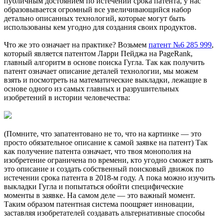
публичным достоянием по истечении срока патента, у нас
образовывается огромный все увеличивающийся набор
детально описанных технологий, которые могут быть
использованы кем угодно для создания своих продуктов.
Что же это означает на практике? Возьмем
патент №6 285 999
,
который является патентом Ларри Пейджа на PageRank,
главный алгоритм в основе поиска Гугла. Так как получить
патент означает описание деталей технологии, мы можем
взять и посмотреть на математические выкладки, лежащие в
основе одного из самых главных и разрушительных
изобретений в истории человечества:
(Помните, что запатентовано не то, что на картинке — это
просто обязательное описание к самой заявке на патент) Так
как получение патента означает, что твоя монополия на
изобретение ограничена по времени, кто угодно сможет взять
это описание и создать собственный поисковый движок по
истечении срока патента в 2018-м году. А пока можно изучить
выкладки Гугла и попытаться обойти специфические
моменты в заявке. На самом деле — это важный момент.
Таким образом патентная система поощряет инновации,
заставляя изобретателей создавать альтернативные способы