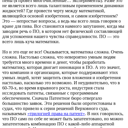
пены (я провел многочисленные… эксперименты). Разве это
не является всего лишь талантливым применением динамики
жидкостей? Где провести черту между математикой,
являющейся основой изобретения, и самим изобретением?
Это — непростые вопросы, а ведь мы всего лишь говорим о
кране для пива. Все становится намного запутаннее, когда мы
заводим речь о ПО, в котором нет физической составляющей
для успокоения нашего чувства справедливости. ПО — это
всего лишь куча математики.
Но и это еще не все! Оказывается, математика сложна. Очень
сложна. Настолько сложна, что невероятно умным людям
требуется много времени и денег, чтобы разработать
математику, которая двигает инновации в ПО. А это значит,
что компании и организации, которые поддерживают этих
умных людей, хотят защитить свои вложения и изобретения
настолько, насколько это возможно. И неудивительно, что в
60-70-х, во время взрывного роста, индустрия стала
исследовать патенты, связанные с программным
обеспечением. Сначала Патентное бюро отвергало
большинство заявок. Эти решения были опротестованы в
судах, что привело к серии решений Верховного суда,
называемых
«трилогией права на патент»
. В них говорилось,
что ПО само по себе не может быть запатентовано, но можно
запатентовать комбинацию ПО с какой-либо аппаратной