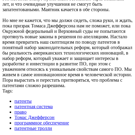
лет, и что очевидные улучшения не смогут быть
запатентоваными. Маятник качается в обе стороны.
Но мне не кажется, что мы должн сидеть, сложа руки, и ждать,
пока призрак Томаса Джефферсона нам не поможет, или пока
Окружной федеральный и Верховный суды не попытаются
протянуть новые законы в решения по апелляциям. Настало
время превратить наш скептицизм по поводу патентов в
понятный набор законодательных реформ, который отображал
бы реальность американских технологических инноваций, в
набор реформ, который уважает и защищает интересы в
разработке и инвестиции в развитие ПО, при этом с
уважением относясь к уникальным свойствам самого ПО. Мы
живем в самое инновационное время в человеческой истории.
Пора вырастать и перестать притворяться, что проблема с
патентами сложно разрешима.
Tags:
патенты
патентная система
право
Томас Джефферсон
программное обеспечение
патентные тролли