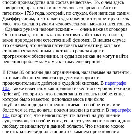
способ производства или состав вещества». То, о чем здесь
говорится, практически не менялось со времен «Акта о
патентах» 1793 года, который, по слухам, был написан самим
Джефферсоном, и который суды обычно интерпретируют как
«все, что сделано руками человеческими» можно патентовать.
«Сделано руками человеческими» — очень важная оговорка.
Она означает, что нельзя запатентовать абстрактную идею,
закон природы или естественный феномен. В нашем случае
это означает, что нельзя патентовать математику, хотя все
становится запутанным как только речь заходит о
программном обеспечении, и суды все никак не могут найти
решения проблемы. Но мы к этому еще вернемся.
В Главе 35 описаны два ограничения, налагаемые на патенты,
которые обычно являются предметом жарких и
продолжительных дебатов в судебной системе. В
параграфе
102
, также известном как правило известного уровня техники
(prior art), говорится, что нельзя запатентовать изобретение,
которое было известно, использовалось или было
опубликовано до даты предполагаемого изобретения или
более чем за год до даты подачи заявки на патент. В
параграфе
103
говорится, что нельзя получить патент на улучшение
существующего изобретения, если это улучшение «очевидно»
любому специалисту в данной области. Что именно можно
считать за «очевидно» становится камнем преткновения