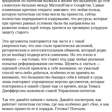
аукционов по патентам вызвала к жизни неслыханную до селе
словесную баталию между Microsoft'ом и Google'ом. Самые
пламенные критики открыто заявляют, что любая польза,
которую патентная система могла бы принести, сейчас
полностью перекрывается издержками, что ресурсы, которые
при прочих равных условиях были бы направлены на
развитие новых идей теперь тратятся на чрезмерно усердную
защиту старого.
Эти аргументы повторяются так часто и с такой
уверенностью, что они стали практически аксиомой,
риторическим и интеллектуальным обманом, который редко
(если вообще) подвергается сомнению. Но это плохо и
неверно — настолько, что ставит под удар любые реальные
попытки реформирования системы. Шуметь и злиться —
хороший способ привлечь к себе внимание, но ужасный
способ чего-либо добиться, особенно если принять во
внимание, что большинство бьющих себя в пяткой в грудь
лишь повторяют упрощенную версию аргументов, которые
повторялись в нашей стране еще со времен, когда Томаса
Джефферсона назначили главой Управления патентов.
Так что давайте начнем с начала. Давайте посмотрим, как
работает патентная система, где она особенно дает сбои, и как
можно привести ее в порядок. Готовы? Поехали.