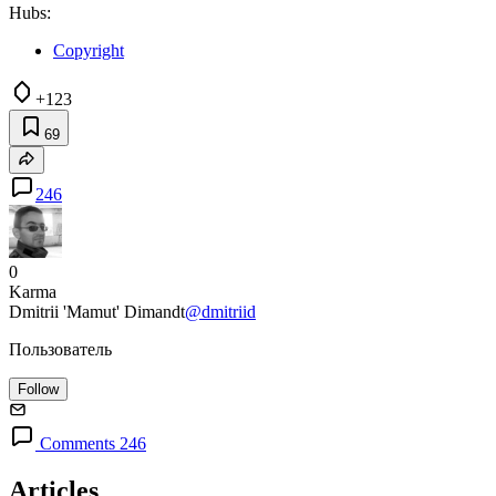
Hubs:
Copyright
+123
69
246
0
Karma
Dmitrii 'Mamut' Dimandt
@dmitriid
Пользователь
Follow
Comments 246
Articles