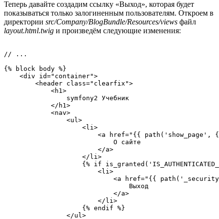
Теперь давайте создадим ссылку «Выход», которая будет
показываться только залогиненным пользователям. Откроем в
директории
src/Company/BlogBundle/Resources/views
файл
layout.html.twig
и произведём следующие изменения:
// ...

{% block body %}

    <div id="container">

        <header class="clearfix">

            <h1>

                symfony2 Учебник

            </h1>

            <nav>

                <ul>

                    <li>

                        <a href="{{ path('show_page', {
                            О сайте

                        </a>

                    </li>

                    {% if is_granted('IS_AUTHENTICATED_
                        <li>

                            <a href="{{ path('_security
                                Выход

                            </a>

                        </li>

                    {% endif %}

                </ul>
