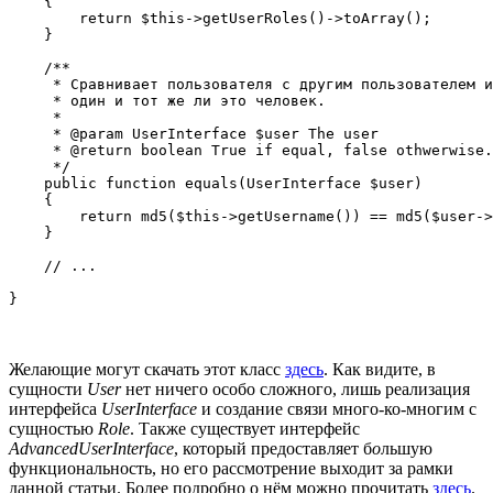
    {

        return $this->getUserRoles()->toArray();

    }

    /**

     * Сравнивает пользователя с другим пользователем и
     * один и тот же ли это человек.

     * 

     * @param UserInterface $user The user

     * @return boolean True if equal, false othwerwise.

     */

    public function equals(UserInterface $user)

    {

        return md5($this->getUsername()) == md5($user->
    }

    // ...

Желающие могут скачать этот класс
здесь
. Как видите, в
сущности
User
нет ничего особо сложного, лишь реализация
интерфейса
UserInterface
и создание связи много-ко-многим с
сущностью
Role
. Также существует интерфейс
AdvancedUserInterface
, который предоставляет б
о
льшую
функциональность, но его рассмотрение выходит за рамки
данной статьи. Более подробно о нём можно прочитать
здесь
.