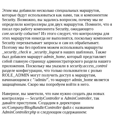
Этим мы добавили несколько специальных маршрутов,
которые будут использоваться как нами, так и компонентом
Security. Возможно, вы задались вопросом, почему мы не
определили контроллеры для двух маршрутов. Помните, что я
писал про работу компонента Security, ожидающего
core.security
событие? Из этого следует, что контроллеры для
этих маршрутов никогда не выполнятся, поскольку компонент
Security перехватывает запросы и сам их обрабатывает.
Поэтому мы без проблем можем использовать маршруты
_security_check
и
_security_logout
в наших шаблонах. Также
был добавлен маршрут
admin_home
, который представляет
собой главную страницу администраторского раздела нашего
приложения. Поскольку мы указали в
security.access_control
разделе конфигурации, что только пользователи с ролью
ROLE_ADMIN могут получить доступ к маршрутам,
начинающимся с "/admin/", то маршрут admin_home является
защищённым. Скоро мы попробуем войти в него.
Наверное, вы заметили, что нам нужно создать два новых
контроллера —
SecurityController
и
AdminController
, так
давайте приступим. Создадим в директории
src/Company/BlogBundle/Controller
файл с названием
AdminController.php
и следующим содержанием: