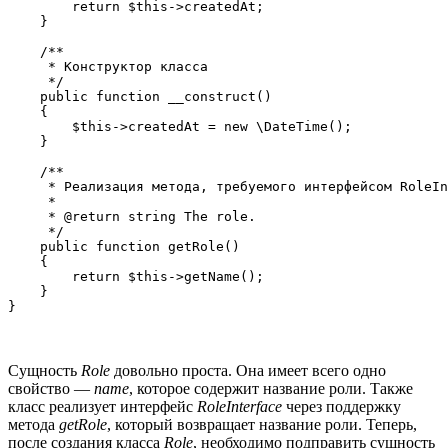
        return $this->createdAt;

    }

    /**

     * Конструктор класса

     */

    public function __construct()

    {

        $this->createdAt = new \DateTime();

    }

    /**

     * Реализация метода, требуемого интерфейсом RoleIn
     * 

     * @return string The role.

     */

    public function getRole()

    {

        return $this->getName();

    }

Сущность
Role
довольно проста. Она имеет всего одно
свойство —
name
, которое содержит название роли. Также
класс реализует интерфейс
RoleInterface
через поддержку
метода
getRole
, который возвращает название роли. Теперь,
после создания класса
Role
, необходимо подправить сущность