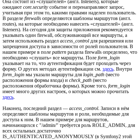
Она состоит из «слушателей» (англ. listeners), которые
ожидают
core.security
событие и перенаправляют запрос,
учитывая при этом то, какими правами наделен пользователь.
В разделе
firewalls
определяются шаблоны маршрутов (англ.
routes), на которые необходимо навесить «слушателей» (англ.
listeners). На сегодня для защиты приложения рекомендуется
указывать один firewall, обслуживающий все маршруты, а
затем использовать раздел
access_control
для разрешения или
запрещения доступа в зависимости от ролей пользователя. В
нашем примере в поле
pattern
раздела firewalls определено, что
необходимо «слушать» все маршруты. Поле
form_login
указывает на то, что аутентификация будет проходить через
форму. О других методах аутентификации см.
здесь
. Внутри
form_login
мы указали маршруты для
login_path
(место
расположения формы входа) и
check_path
(место
расположения обработчика формы). Кроме того,
form_login
имеет много других настроек, о которых можно прочитать
здесь
.
Наконец, последний раздел —
access_control
. Записи в нём
определяют шаблоны маршрутов и роли, необходимые для
доступа к ним. В нашем примере для маршрутов,
начинающихся с "/admin/" требуется роль ROLE_ADMIN, для
всех остальных достаточно
IS_AUTHENTICATED_ANONYMOUSLY (в Symfony2 этой