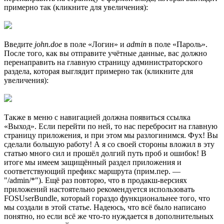
примерно так (кликните для увеличения):
Введите
john.doe
в поле «Логин» и
admin
в поле «Пароль».
После того, как вы отправите учётные данные, вас должно
перенаправить на главную страницу администраторского
раздела, которая выглядит примерно так (кликните для
увеличения):
Также в меню с навигацией должна появиться ссылка
«Выход». Если перейти по ней, то нас перебросит на главную
страницу приложения, и при этом мы разлогинимся. Фух! Вы
сделали большую работу! А я со своей стороны вложил в эту
статью много сил и прошёл долгий путь проб и ошибок! В
итоге мы имеем защищённый раздел приложения и
соответствующий префикс маршрута (прим.пер. —
"/admin/*"). Ещё раз повторю, что в продакш-версиях
приложений настоятельно рекомендуется использовать
FOSUserBundle, который гораздо функциональнее того, что
мы создали в этой статье. Надеюсь, что всё было написано
понятно, но если всё же что-то нуждается в дополнительных