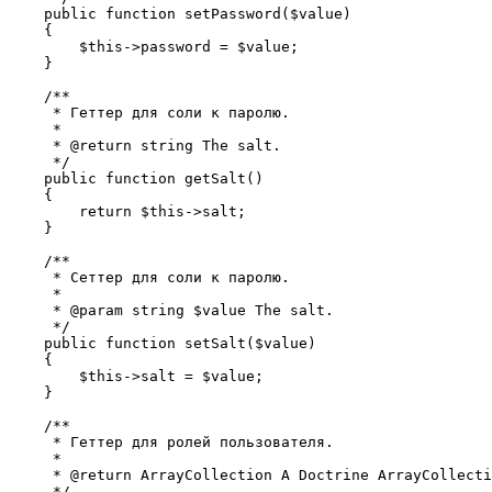
    public function setPassword($value)

    {

        $this->password = $value;

    }

    /**

     * Геттер для соли к паролю.

     *

     * @return string The salt.

     */

    public function getSalt()

    {

        return $this->salt;

    }

    /**

     * Сеттер для соли к паролю.

     *

     * @param string $value The salt.

     */

    public function setSalt($value)

    {

        $this->salt = $value;

    }

    /**

     * Геттер для ролей пользователя.

     *

     * @return ArrayCollection A Doctrine ArrayCollecti
     */
