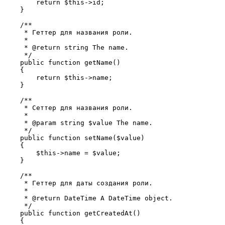
        return $this->id;

    }

    /**

     * Геттер для названия роли.

     *

     * @return string The name.

     */

    public function getName()

    {

        return $this->name;

    }

    /**

     * Сеттер для названия роли.

     *

     * @param string $value The name.

     */

    public function setName($value)

    {

        $this->name = $value;

    }

    /**

     * Геттер для даты создания роли.

     *

     * @return DateTime A DateTime object.

     */

    public function getCreatedAt()

    {
