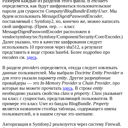
Разберём каждый из разделов этого файла. В
encoders
определяется, как будут шифроваться пользовательские
пароли для сущности
Company\BlogBundle\Entity\User
. Мы
будем использовать
MessageDigestPasswordEncoder
,
поставляемый с Symfony2, но, конечно же, можно написать
свой шифратор. (Прим. пер. — класс
MessageDigestPasswordEncoder расположен в
vendor/symfony/src/Symfony/Component/Security/Core/Encoder.)
Далее указано, что в качестве шифрования следует
использовать 10 прогонов через sha512, а результат
представить в виде строки base64. Более подробно про
encoders см.
здесь
.
В разделе
providers
определяется, откуда следует извлекать
данные пользователей. Мы выбрали
Doctrine Entity Provider
и
для этого указали параметр
entity
. Другие разрешённые
провайдеры — это
In-Memory Provider
и
Chain Provider
, про
которые вы можете прочитать
здесь
. В строке
entity
необходимо указать свойства
class
и
property
.
Class
указывает
на класс с сущностью, представляющей пользователя. В
примере это класс User из бандла BlogBundle.
Property
является названием столбца таблицы, содержащего имена
пользователей, и в нашем случае это username.
Авторизация в Symfony2 реализуется через систему Firewall.