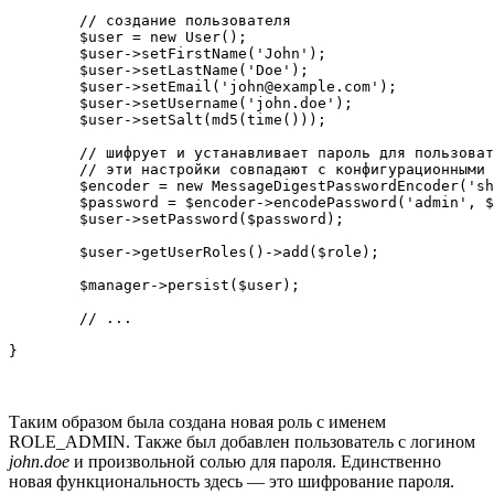
        // создание пользователя

        $user = new User();

        $user->setFirstName('John');

        $user->setLastName('Doe');

        $user->setEmail('john@example.com');

        $user->setUsername('john.doe');

        $user->setSalt(md5(time()));

        // шифрует и устанавливает пароль для пользоват
        // эти настройки совпадают с конфигурационными 
        $encoder = new MessageDigestPasswordEncoder('sh
        $password = $encoder->encodePassword('admin', $
        $user->setPassword($password);

        $user->getUserRoles()->add($role);

        $manager->persist($user);

        // ...

Таким образом была создана новая роль с именем
ROLE_ADMIN. Также был добавлен пользователь с логином
john.doe
и произвольной солью для пароля. Единственно
новая функциональность здесь — это шифрование пароля.