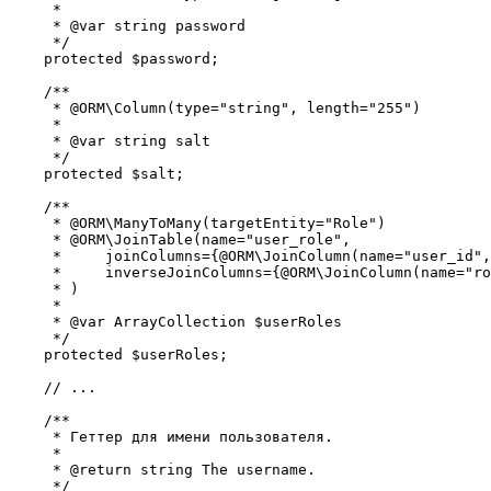
     *

     * @var string password

     */

    protected $password;

    /**

     * @ORM\Column(type="string", length="255")

     *

     * @var string salt

     */

    protected $salt;

    /**

     * @ORM\ManyToMany(targetEntity="Role")

     * @ORM\JoinTable(name="user_role",

     *     joinColumns={@ORM\JoinColumn(name="user_id",
     *     inverseJoinColumns={@ORM\JoinColumn(name="ro
     * )

     *

     * @var ArrayCollection $userRoles

     */

    protected $userRoles;

    // ... 

    /**

     * Геттер для имени пользователя.

     *

     * @return string The username.

     */
