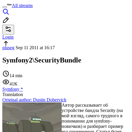
All streams
Login
pluseg
Sep 11 2011 at 16:17
Symfony2\SecurityBundle
14 min
41K
Symfony
*
Translation
Original author:
Dustin Dobervich
Автор рассказывает об
устройстве бандла Security (на
мой взгляд, самого трудного в
понимании для symfony-
новичков) и разбирает пример
его применения. Статья будет