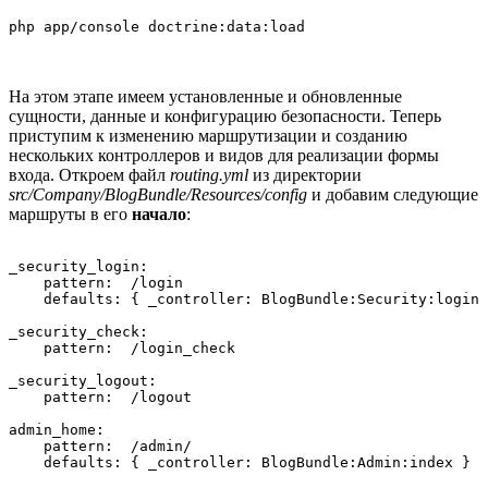
На этом этапе имеем установленные и обновленные
сущности, данные и конфигурацию безопасности. Теперь
приступим к изменению маршрутизации и созданию
нескольких контроллеров и видов для реализации формы
входа. Откроем файл
routing.yml
из директории
src/Company/BlogBundle/Resources/config
и добавим следующие
маршруты в его
начало
:
_security_login:

    pattern:  /login

    defaults: { _controller: BlogBundle:Security:login 
_security_check:

    pattern:  /login_check

_security_logout:

    pattern:  /logout

admin_home:

    pattern:  /admin/
