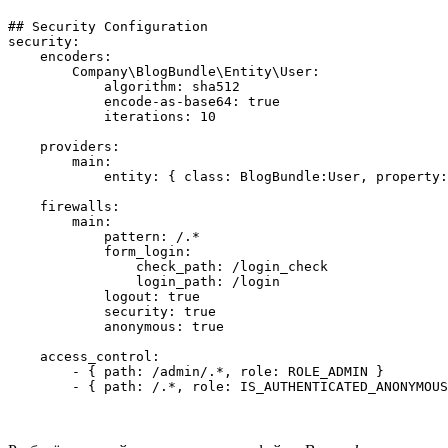
## Security Configuration

security:

    encoders:

        Company\BlogBundle\Entity\User:

            algorithm: sha512

            encode-as-base64: true

            iterations: 10

    providers:

        main:

            entity: { class: BlogBundle:User, property:
    firewalls:

        main:

            pattern: /.*

            form_login:

                check_path: /login_check

                login_path: /login

            logout: true

            security: true

            anonymous: true

    access_control:

        - { path: /admin/.*, role: ROLE_ADMIN }
