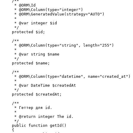
    /**

     * @ORM\Id

     * @ORM\Column(type="integer")

     * @ORM\GeneratedValue(strategy="AUTO")

     *

     * @var integer $id

     */

    protected $id;

    /**

     * @ORM\Column(type="string", length="255")

     *

     * @var string $name

     */

    protected $name;

    /**

     * @ORM\Column(type="datetime", name="created_at")

     *

     * @var DateTime $createdAt

     */

    protected $createdAt;

    /**

     * Геттер для id.

     *

     * @return integer The id.

     */

    public function getId()

    {
