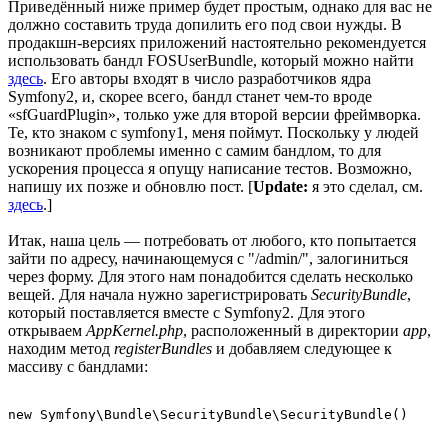
Приведённый ниже пример будет простым, однако для вас не
должно составить труда допилить его под свои нужды. В
продакшн-версиях приложений настоятельно рекомендуется
использовать бандл FOSUserBundle, который можно найти
здесь
. Его авторы входят в число разработчиков ядра
Symfony2, и, скорее всего, бандл станет чем-то вроде
«sfGuardPlugin», только уже для второй версии фреймворка.
Те, кто знаком с symfony1, меня поймут. Поскольку у людей
возникают проблемы именно с самим бандлом, то для
ускорения процесса я опущу написание тестов. Возможно,
напишу их позже и обновлю пост. [
Update:
я это сделал, см.
здесь
.]
Итак, наша цель — потребовать от любого, кто попытается
зайти по адресу, начинающемуся с "/admin/", залогиниться
через форму. Для этого нам понадобится сделать несколько
вещей. Для начала нужно зарегистрировать
SecurityBundle
,
который поставляется вместе с Symfony2. Для этого
открываем
AppKernel.php
, расположенный в директории
app
,
находим метод
registerBundles
и добавляем следующее к
массиву с бандлами:
new Symfony\Bundle\SecurityBundle\SecurityBundle()