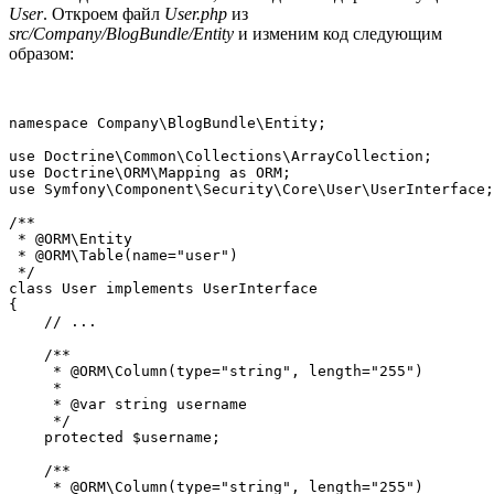
User
. Откроем файл
User.php
из
src/Company/BlogBundle/Entity
и изменим код следующим
образом:
namespace Company\BlogBundle\Entity;

use Doctrine\Common\Collections\ArrayCollection;

use Doctrine\ORM\Mapping as ORM;

use Symfony\Component\Security\Core\User\UserInterface;

/**

 * @ORM\Entity

 * @ORM\Table(name="user")

 */

class User implements UserInterface

{

    // ...

    /**

     * @ORM\Column(type="string", length="255")

     *

     * @var string username

     */

    protected $username;

    /**

     * @ORM\Column(type="string", length="255")
