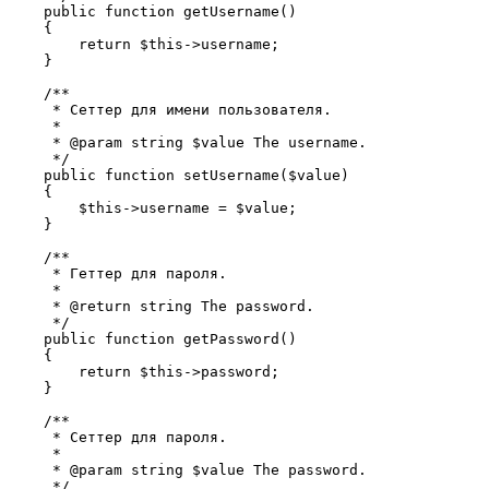
    public function getUsername()

    {

        return $this->username;

    }

    /**

     * Сеттер для имени пользователя.

     *

     * @param string $value The username.

     */

    public function setUsername($value)

    {

        $this->username = $value;

    }

    /**

     * Геттер для пароля.

     *

     * @return string The password.

     */

    public function getPassword()

    {

        return $this->password;

    }

    /**

     * Сеттер для пароля.

     *

     * @param string $value The password.

     */
