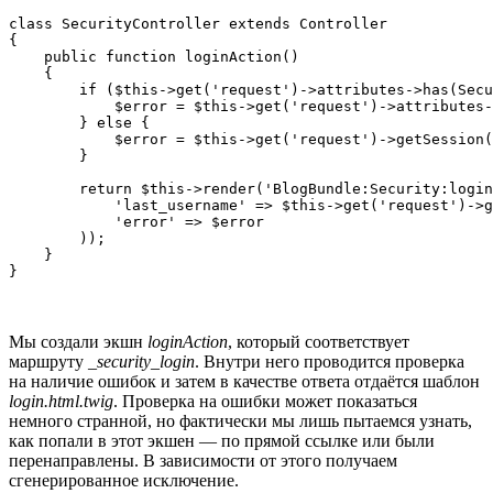
class SecurityController extends Controller

{

    public function loginAction()

    {

        if ($this->get('request')->attributes->has(Secu
            $error = $this->get('request')->attributes-
        } else {

            $error = $this->get('request')->getSession(
        }

        return $this->render('BlogBundle:Security:login
            'last_username' => $this->get('request')->g
            'error' => $error

        ));

    }

Мы создали экшн
loginAction
, который соответствует
маршруту
_security_login
. Внутри него проводится проверка
на наличие ошибок и затем в качестве ответа отдаётся шаблон
login.html.twig
. Проверка на ошибки может показаться
немного странной, но фактически мы лишь пытаемся узнать,
как попали в этот экшен — по прямой ссылке или были
перенаправлены. В зависимости от этого получаем
сгенерированное исключение.