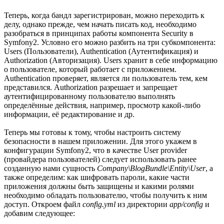
Теперь, когда бандл зарегистрирован, можно переходить к
делу, однако прежде, чем начать писать код, необходимо
разобраться в принципах работы компонента Security в
Symfony2. Условно его можно разбить на три субкомпонента:
Users (Пользователи), Authentication (Аутентификация) и
Authorization (Авторизация). Users хранит в себе информацию
о пользователе, который работает с приложением.
Authentication проверяет, является ли пользователь тем, кем
представился. Authorization разрешает и запрещает
аутентифицированному пользователю выполнять
определённые действия, например, просмотр какой-либо
информации, её редактирование и др.
Теперь мы готовы к тому, чтобы настроить систему
безопасности в нашем приложении. Для этого укажем в
конфигурации Symfony2, что в качестве User provider
(провайдера пользователей) следует использовать ранее
созданную нами сущность
Company\BlogBundle\Entity\User
, а
также определим: как шифровать пароли, какие части
приложения должны быть защищены и какими ролями
необходимо обладать пользователю, чтобы получить к ним
доступ. Откроем файл
config.yml
из директории
app/config
и
добавим следующее: