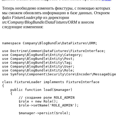
Теперь необходимо изменить фикстуры, с помощью которых
мы сможем обновлять информацию в базе данных. Откроем
файл
FixtureLoader.php
из директории
src/Company/BlogBundle/DataFixtures/ORM
и внесем
следующие изменения:
namespace Company\BlogBundle\DataFixtures\ORM;

use Doctrine\Common\DataFixtures\FixtureInterface;

use Company\BlogBundle\Entity\Category;

use Company\BlogBundle\Entity\Post;

use Company\BlogBundle\Entity\Tag;

use Company\BlogBundle\Entity\User;

use Company\BlogBundle\Entity\Role;

use Symfony\Component\Security\Core\Encoder\MessageDige
class FixtureLoader implements FixtureInterface

{

    public function load($manager)

    {

        // создание роли ROLE_ADMIN

        $role = new Role();

        $role->setName('ROLE_ADMIN');

        $manager->persist($role);
