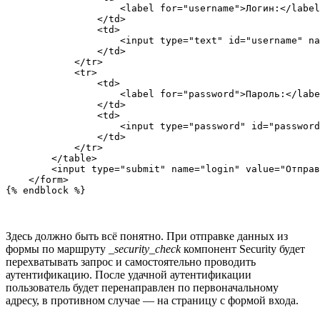
                    <label for="username">Логин:</label
                </td>

                <td>

                    <input type="text" id="username" na
                </td>

            </tr>

            <tr>

                <td>

                    <label for="password">Пароль:</labe
                </td>

                <td>

                    <input type="password" id="password
                </td>

            </tr>

        </table>

        <input type="submit" name="login" value="Отправ
    </form>

Здесь должно быть всё понятно. При отправке данных из
формы по маршруту
_security_check
компонент Security будет
перехватывать запрос и самостоятельно проводить
аутентификацию. После удачной аутентификации
пользователь будет перенаправлен по первоначальному
адресу, в противном случае — на страницу с формой входа.