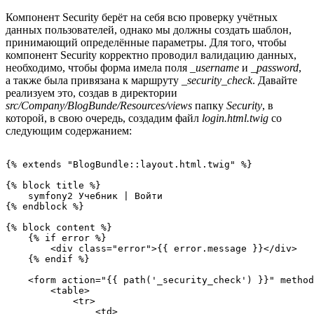
Компонент Security берёт на себя всю проверку учётных
данных пользователей, однако мы должны создать шаблон,
принимающий определённые параметры. Для того, чтобы
компонент Security корректно проводил валидацию данных,
необходимо, чтобы форма имела поля
_username
и
_password
,
а также была привязана к маршруту
_security_check
. Давайте
реализуем это, создав в директории
src/Company/BlogBunde/Resources/views
папку
Security
, в
которой, в свою очередь, создадим файл
login.html.twig
со
следующим содержанием:
{% extends "BlogBundle::layout.html.twig" %}

{% block title %}

    symfony2 Учебник | Войти

{% endblock %}

{% block content %}

    {% if error %}

        <div class="error">{{ error.message }}</div>

    {% endif %}

    <form action="{{ path('_security_check') }}" method
        <table>

            <tr>

                <td>
