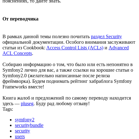
пояснениях, то дайте знать.
От переводчика
В рамках данной темы полезно почитать
раздел Security
официальной документации. Особого внимания заслуживают
статьи из Cookbook:
Access Control Lists (ACLs)
и
Advanced
ACL Concepts
.
Собираю информацию о том, что было или есть непонятно в
Symfony2 лично для вас, а также ссылки на хорошие статьи о
Symfony2.0 (желательно написанные после релиза
фреймворка). Будем поднимать рейтинг хабраблога Symfony
Frameworks вместе!
Книга жалоб и предложений по самому переводу находится
здесь —
pluseg
. Буду рад любому отзыву!
Tags:
symfony2
securitybundle
security
users