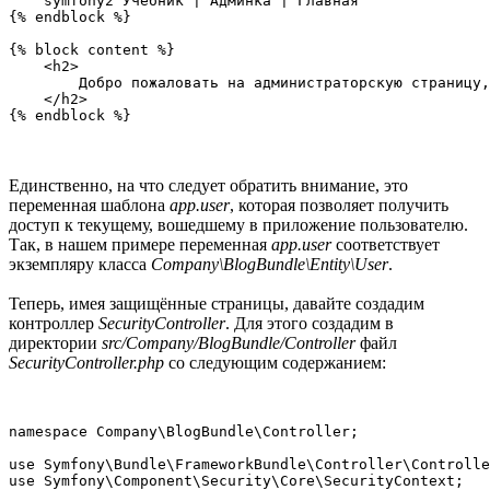
    symfony2 Учебник | Админка | Главная

{% endblock %}

{% block content %}

    <h2>

        Добро пожаловать на администраторскую страницу,
    </h2>

Единственно, на что следует обратить внимание, это
переменная шаблона
app.user
, которая позволяет получить
доступ к текущему, вошедшему в приложение пользователю.
Так, в нашем примере переменная
app.user
соответствует
экземпляру класса
Company\BlogBundle\Entity\User
.
Теперь, имея защищённые страницы, давайте создадим
контроллер
SecurityController
. Для этого создадим в
директории
src/Company/BlogBundle/Controller
файл
SecurityController.php
со следующим содержанием:
namespace Company\BlogBundle\Controller;

use Symfony\Bundle\FrameworkBundle\Controller\Controlle
use Symfony\Component\Security\Core\SecurityContext;
