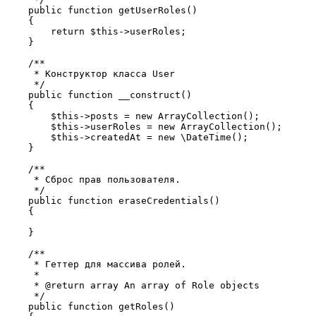
    public function getUserRoles()

    {

        return $this->userRoles;

    }

    /**

     * Конструктор класса User

     */

    public function __construct()

    {

        $this->posts = new ArrayCollection();

        $this->userRoles = new ArrayCollection();

        $this->createdAt = new \DateTime();

    }

    /**

     * Сброс прав пользователя.

     */

    public function eraseCredentials()

    {

    }

    /**

     * Геттер для массива ролей.

     * 

     * @return array An array of Role objects

     */

    public function getRoles()
