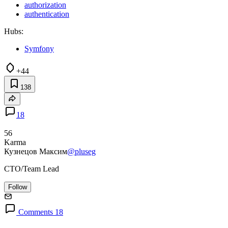
authorization
authentication
Hubs:
Symfony
+44
138
18
56
Karma
Кузнецов Максим
@pluseg
СТО/Team Lead
Follow
Comments 18