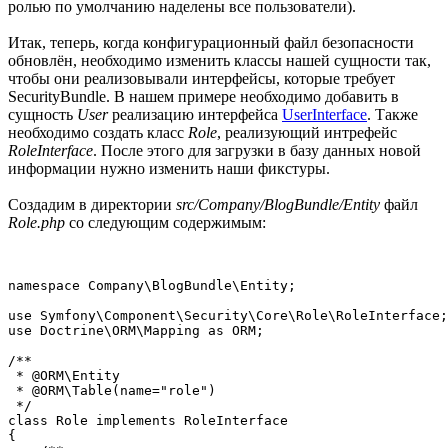
ролью по умолчанию наделены все пользователи).
Итак, теперь, когда конфигурационный файл безопасности
обновлён, необходимо изменить классы нашей сущности так,
чтобы они реализовывали интерфейсы, которые требует
SecurityBundle. В нашем примере необходимо добавить в
сущность
User
реализацию интерфейса
UserInterface
. Также
необходимо создать класс
Role
, реализующий интрефейс
RoleInterface
. После этого для загрузки в базу данных новой
информации нужно изменить наши фикстуры.
Создадим в директории
src/Company/BlogBundle/Entity
файл
Role.php
со следующим содержимым:
namespace Company\BlogBundle\Entity;

use Symfony\Component\Security\Core\Role\RoleInterface;

use Doctrine\ORM\Mapping as ORM;

/**

 * @ORM\Entity

 * @ORM\Table(name="role")

 */

class Role implements RoleInterface

{
