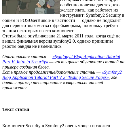
особенно полезна для тех, кто
желает знать, как работает их
инструмент: Symfony2 Security в
общем и FOSUserBundle в частности — однако не подходит
для первого знакомства с фреймворком, поскольку требует
знания некоторых из его компонент.
Статья была опубликована 21 марта 2011 года, когда ещё не
вышла финальная версия symfony2.0, однако принципы
работы бандла не изменились.
Оригинальная статья —
«Symfony2 Blog Application Tutorial
Part V: Intro to Security»
— часть цикла обучающих статей на
примере создания блога.
Есть прямое продолжение/дополнение статьи —
«Symfony2
Blog Application Tutorial Part V-2: Testing Secure Pages»
, где
даётся пример тестирования «закрытых» частей
приложения.
Текст статьи
Компонент Security в Symfony2 очень мощен и сложен.