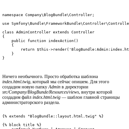
namespace Company\BlogBundle\Controller;

use Symfony\Bundle\FrameworkBundle\Controller\Controlle
class AdminController extends Controller

{

    public function indexAction()

    {

        return $this->render('BlogBundle:Admin:index.ht
    }

Ничего необычного. Просто обработка шаблона
index.html.twig
, который мы сейчас опишем. Для этого
создадим новую папку
Admin
в директории
src/Company/BlogBunde/Resources/views
, внутри которой
создадим файл
index.html.twig
— шаблон главной страницы
администраторского раздела.
{% extends "BlogBundle::layout.html.twig" %}

{% block title %}
