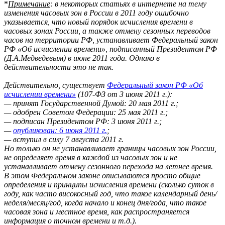
*
Примечание
: в некоторых статьях в интернете на тему
изменения часовых зон в России в 2011 году ошибочно
указывается, что новый порядок исчисления времени в
часовых зонах России, а также отмену сезонных переводов
часов на территории РФ, устанавливает Федеральный закон
РФ «Об исчислении времени», подписанный Президентом РФ
(Д.А.Медведевым) в июне 2011 года. Однако в
действительности это не так.
Действительно, существует
Федеральный закон РФ «Об
исчислении времени»
(107-ФЗ от 3 июня 2011 г.):
— принят Государственной Думой: 20 мая 2011 г.;
— одобрен Советом Федерации: 25 мая 2011 г.;
— подписан Президентом РФ: 3 июня 2011 г.;
—
опубликован: 6 июня 2011 г.
;
— вступил в силу 7 августа 2011 г.
Но только он не устанавливает границы часовых зон России,
не определяет время в каждой из часовых зон и не
устанавливает отмену сезонного перехода на летнее время.
В этом Федеральном законе описываются просто общие
определения и принципы исчисления времени (сколько суток в
году, как часто високосный год, что такое календарный день/
неделя/месяц/год, когда начало и конец дня/года, что такое
часовая зона и местное время, как распространяется
информация о точном времени и т.д.).