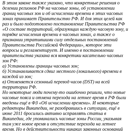
В этом законе также указано, что конкретные решения о
делении регионов РФ на часовые зоны, об установлении
границ часовых зон и об исчислении времени в этих часовых
зонах принимает Правительство РФ. И для этих целей как
раз и было подготовлено постановление Правительства РФ
«О составе территорий, образующих каждую часовую зону, и
порядке исчисления времени в часовых зонах, а также о
признании утратившими силу отдельных постановлений
Правительства Российской Федерации», которое эти
вопросы и регламентирует. И именно в постановлении
правительства указана вся конкретики касательно часовых
зон РФ:
а) Установлены границы часовых зон;
б) Устанавливается сдвиг местного (локального) времени в
каждой из зон;
в) Отменяется сезонный перевод часов (DST) на всей
территории РФ.
Но некоторые люди почему-то ошибочно решили, что новые
часовые пояса и отмена перехода на летнее время в РФ были
введены ещё в ФЗ «Об исчислении времени». И некоторые
редакторы Википедии, не разобравшись в ситуации, ещё в
июне 2011 бросились активно исправлять статьи в
Википедии, где упоминались часовые зоны России, указывая
там уже новое время и отсутствие перехода на летнее
время. Но в действительности никаких законных оснований