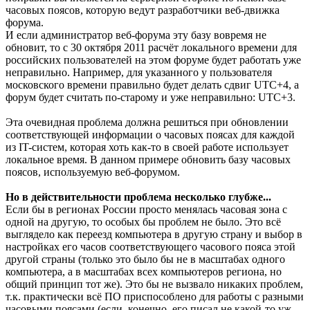
часовых поясов, которую ведут разработчики веб-движка
форума.
И если администратор веб-форума эту базу вовремя не
обновит, то с 30 октября 2011 расчёт локального времени для
российских пользователей на этом форуме будет работать уже
неправильно. Например, для указанного у пользователя
московского времени правильно будет делать сдвиг UTC+4, а
форум будет считать по-старому и уже неправильно: UTC+3.
Эта очевидная проблема должна решиться при обновлении
соответствующей информации о часовых поясах для каждой
из IT-систем, которая хоть как-то в своей работе использует
локальное время. В данном примере обновить базу часовых
поясов, используемую веб-форумом.
Но в действительности проблема несколько глубже...
Если бы в регионах России просто менялась часовая зона с
одной на другую, то особых бы проблем не было. Это всё
выглядело как переезд компьютера в другую страну и выбор в
настройках его часов соответствующего часового пояса этой
другой страны (только это было бы не в масштабах одного
компьютера, а в масштабах всех компьютеров региона, но
общий принцип тот же). Это бы не вызвало никаких проблем,
т.к. практически всё ПО приспособлено для работы с разными
часовыми поясами (если, конечно, его писал не какой-то уж