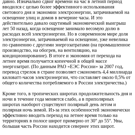
давно. Изначально сдвиг времени на час в летний период
вводился с целью более эффективного использования
светового дня и экономии электроэнергии, затрачиваемой на
освещение улиц и домов в вечерние часы. И это
действительно давало ощутимый экономический выигрыш
лет 50 назад, когда освещение занимало весомую долю в
расходах всей электроэнергии. Но в современном мире доля
электроэнергии, затрачиваемой на освещение, уже невелика
по сравнению с другими энергозатратами (на промышленное
производство, на обогрев, на вентиляцию, на
кондиционирование). В итоге и экономия от перехода на
летнее время получается копеечной в общей массе
энергозатрат. (По данным РАО «ЕЭС России» за 2007 год,
перевод стрелок в стране позволяет сэкономить 4,4 миллиарда
киловатт-часов электроэнергии, что составляет около 0,5% от
общего количества потребляемого в России электричества.)
Кроме того, в тропических широтах продолжительность дня и
ночи в течение года меняется слабо, а в приполярных
широтах наоборот существуют полярный день летом и
полярная ночь зимой. Из-за этих особенностей экономически
эффективно вводить переход на летнее время только на
территориях в полосе широт примерно от 30° до 55°. Увы,
большая часть России находится севернее этих широт.