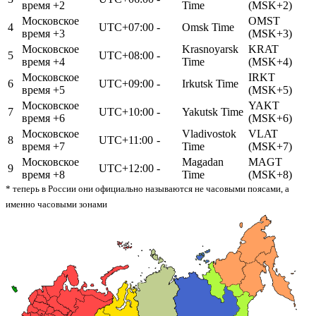
время +2
Time
(MSK+2)
Московское
OMST
4
UTC+07:00
-
Omsk Time
время +3
(MSK+3)
Московское
Krasnoyarsk
KRAT
5
UTC+08:00
-
время +4
Time
(MSK+4)
Московское
IRKT
6
UTC+09:00
-
Irkutsk Time
время +5
(MSK+5)
Московское
YAKT
7
UTC+10:00
-
Yakutsk Time
время +6
(MSK+6)
Московское
Vladivostok
VLAT
8
UTC+11:00
-
время +7
Time
(MSK+7)
Московское
Magadan
MAGT
9
UTC+12:00
-
время +8
Time
(MSK+8)
* теперь в России они официально называются не часовыми поясами, а
именно часовыми зонами