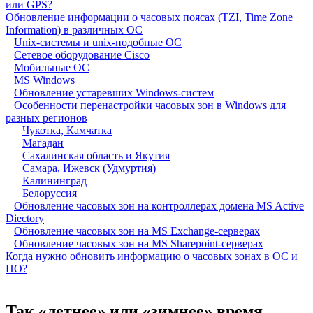
или GPS?
Обновление информации о часовых поясах (TZI, Time Zone
Information) в различных ОС
Unix-системы и unix-подобные ОС
Сетевое оборудование Cisco
Мобильные ОС
MS Windows
Обновление устаревших Windows-систем
Особенности перенастройки часовых зон в Windows для
разных регионов
Чукотка, Камчатка
Магадан
Сахалинская область и Якутия
Самара, Ижевск (Удмуртия)
Калининград
Белоруссия
Обновление часовых зон на контроллерах домена MS Active
Diectory
Обновление часовых зон на MS Exchange-серверах
Обновление часовых зон на MS Sharepoint-серверах
Когда нужно обновить информацию о часовых зонах в ОС и
ПО?
Так «летнее» или «зимнее» время