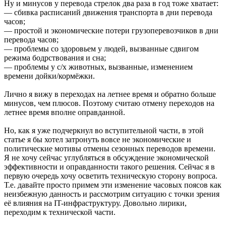
Ну и минусов у перевода стрелок два раза в год тоже хватает:
— сбивка расписаний движения транспорта в дни перевода
часов;
— простой и экономические потери грузоперевозчиков в дни
перевода часов;
— проблемы со здоровьем у людей, вызванные сдвигом
режима бодрствования и сна;
— проблемы у с/х животных, вызванные, изменением
времени дойки/кормёжки.
Лично я вижу в переходах на летнее время и обратно больше
минусов, чем плюсов. Поэтому считаю отмену переходов на
летнее время вполне оправданной.
Но, как я уже подчеркнул во вступительной части, в этой
статье я бы хотел затронуть вовсе не экономические и
политические мотивы отмены сезонных переводов времени.
Я не хочу сейчас углубляться в обсуждение экономической
эффективности и оправданности такого решения. Сейчас я в
первую очередь хочу осветить техническую сторону вопроса.
Т.е. давайте просто примем эти изменение часовых поясов как
неизбежную данность и рассмотрим ситуацию с точки зрения
её влияния на IT-инфраструктуру. Довольно лирики,
переходим к технической части.