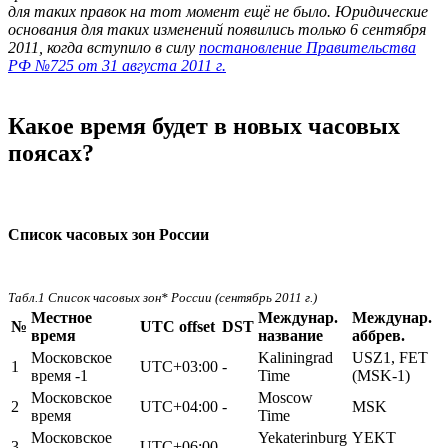
для таких правок на тот момент ещё не было. Юридические
основания для таких изменений появились только 6 сентября
2011, когда вступило в силу
постановление Правительства
РФ №725 от 31 августа 2011 г.
Какое время будет в новых часовых
поясах?
Список часовых зон России
Табл.1 Список часовых зон* России (сентябрь 2011 г.)
Местное
Междунар.
Междунар.
№
UTC offset
DST
время
название
аббрев.
Московское
Kaliningrad
USZ1, FET
1
UTC+03:00
-
время -1
Time
(MSK-1)
Московское
Moscow
2
UTC+04:00
-
MSK
время
Time
Московское
Yekaterinburg
YEKT
3
UTC+06:00
-