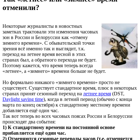
отменили?
Некоторые журналисты в новостных
заметках трактовали эти изменения часовых
зон в России и Белоруссии как «отмену
зимнего времени». С обывательской точки
зрения всё именно так и выглядит, т.к.
переход на летнее время весной в этих
странах был, а обратного перехода не будет.
Поэтому кажется, что время теперь всегда
«летнее», а «зимнего» времени больше не будет.
Но формально никакого «зимнего времени» просто не
существует. Существует стандартное время, плюс в некоторых
странах принят сезонный переход на
летнее время
(DST,
Daylight saving time
), когда в летний период (обычно с конца
марта по конец октября) к стандартному местному времени
добавляется ещё один час.
Так вот теперь во всех часовых поясах России и Белоруссии
происходят два события:
1) К стандартному времени на постоянной основе
прибавляется ещё один час.
2) Отменяются сезонные переводы часов (т.е. отменяется