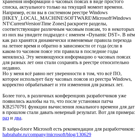
хранения информации о часовых поясах в виде простого
списка, актуального только на текущий момент времени.
Например, если вы в системном реестре Windows
[HKEY_LOCAL_MACHINE\SOFTWARE\Microsoft\Windows
NT\CurrentVersion\Time Zones] раскроете разделы,
соответствующие различным часовым поясам, то в некоторых
из них вы увидите подраздел с именем «Dynamic DST». В нём
как раз хранятся динамически изменяемые правила перехода
на летнее время и обратно в зависимости от года (если в
каком-то часовом поясе эти правила в последние годы
менялись). Эту меняющуюся информацию о часовых поясах
для разных лет они стали сохранять в реестре относительно
недавно.
Но у меня всё равно нет уверенности в том, что всё ПО,
которое использует базу часовых поясов из реестра Windows,
корректно обрабатывает и эти изменения для разных лет.
Более того, в различных конференциях разработчиков уже
появились жалобы на то, что после установки патча
KB2570791 функции вычисления локального времени для дат
в прошлом стали давать неверный результат. Вот для примера:
раз
и
два
.
В хабра-блоге Microsoft есть рекомендации для разработчиков:
habrahabr.ru/company/microsoft/blog/130629