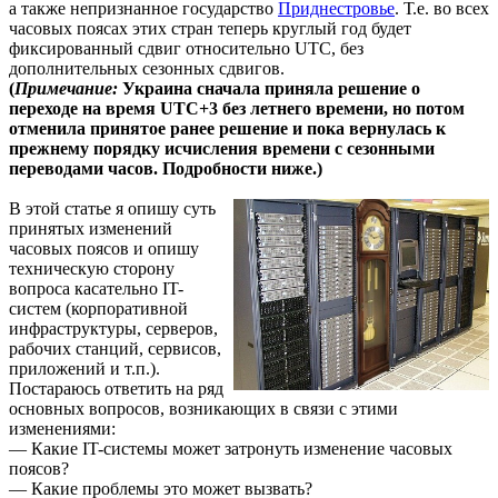
а также непризнанное государство
Приднестровье
. Т.е. во всех
часовых поясах этих стран теперь круглый год будет
фиксированный сдвиг относительно UTC, без
дополнительных сезонных сдвигов.
(
Примечание:
Украина сначала приняла решение о
переходе на время UTC+3 без летнего времени, но потом
отменила принятое ранее решение и пока вернулась к
прежнему порядку исчисления времени с сезонными
переводами часов. Подробности ниже.)
В этой статье я опишу суть
принятых изменений
часовых поясов и опишу
техническую сторону
вопроса касательно IT-
систем (корпоративной
инфраструктуры, серверов,
рабочих станций, сервисов,
приложений и т.п.).
Постараюсь ответить на ряд
основных вопросов, возникающих в связи с этими
изменениями:
— Какие IT-системы может затронуть изменение часовых
поясов?
— Какие проблемы это может вызвать?