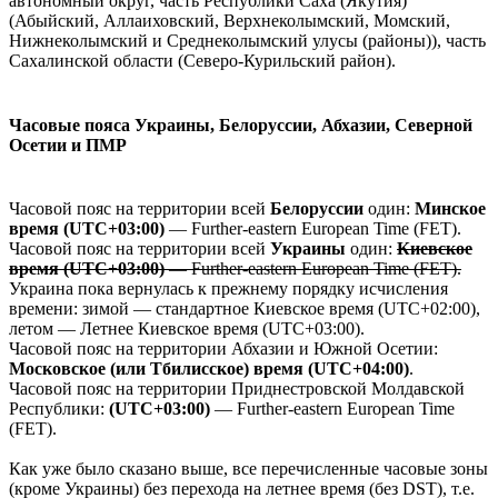
автономный округ, часть Республики Саха (Якутия)
(Абыйский, Аллаиховский, Верхнеколымский, Момский,
Нижнеколымский и Среднеколымский улусы (районы)), часть
Сахалинской области (Северо-Курильский район).
Часовые пояса Украины, Белоруссии, Абхазии, Северной
Осетии и ПМР
Часовой пояс на территории всей
Белоруссии
один:
Минское
время (UTC+03:00)
— Further-eastern European Time (FET).
Часовой пояс на территории всей
Украины
один:
Киевское
время (UTC+03:00)
— Further-eastern European Time (FET).
Украина пока вернулась к прежнему порядку исчисления
времени: зимой — стандартное Киевское время (UTC+02:00),
летом — Летнее Киевское время (UTC+03:00).
Часовой пояс на территории Абхазии и Южной Осетии:
Московское (или Тбилисское) время (UTC+04:00)
.
Часовой пояс на территории Приднестровской Молдавской
Республики:
(UTC+03:00)
— Further-eastern European Time
(FET).
Как уже было сказано выше, все перечисленные часовые зоны
(кроме Украины) без перехода на летнее время (без DST), т.е.