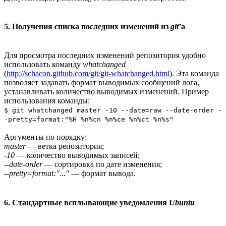
5. Получения списка последних изменений из
git
’а
Для просмотра последних изменений репозитория удобно
использовать команду
whatchanged
(
http://schacon.github.com/git/git-whatchanged.html
). Эта команда
позволяет задавать формат выводимых сообщений лога,
устанавливать количество выводимых изменений. Пример
использования команды:
$ git whatchanged master -10 --date=raw --date-order -
-pretty=format:"%H %n%cn %n%ce %n%ct %n%s"
Аргументы по порядку:
master
— ветка репозитория;
-10
— количество выводимых записей;
--date-order
— сортировка по дате изменения;
--pretty=format:"..."
— формат вывода.
6. Стандартные всплывающие уведомления
Ubuntu