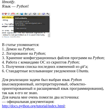
libnotify
.
Язык —
Python
!
В статье упоминается:
1. Демон на
Python
;
2. Логирование на
Python
;
3. Хранение конфигурационных файлов программ на
Python
;
4. Работа с командами ОС из скриптов
Python
;
5. Получения списка последних изменений из
git
’а;
6. Стандартные всплывающие уведомления
Ubuntu
.
Для реализации задачи был выбран язык
Python
(высокоуровневый, интерпретируемый, объектно-
ориентированный и расширяемый язык программирования),
так как я его не знаю.
Для начала мне очень помогли два источника:
— официальная документация:
http://docs.python.org/tutorial/index.html
;