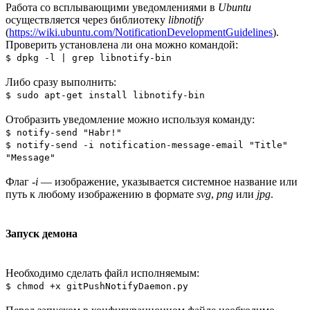
Работа со всплывающими уведомлениями в
Ubuntu
осуществляется через библиотеку
libnotify
(
https://wiki.ubuntu.com/NotificationDevelopmentGuidelines
).
Проверить установлена ли она можно командой:
$ dpkg -l | grep libnotify-bin
Либо сразу выполнить:
$ sudo apt-get install libnotify-bin
Отобразить уведомление можно используя команду:
$ notify-send "Habr!"
$ notify-send -i notification-message-email "Title"
"Message"
Флаг
-i
— изображение, указывается системное название или
путь к любому изображению в формате
svg
,
png
или
jpg
.
Запуск демона
Необходимо сделать файл исполняемым:
$ chmod +x gitPushNotifyDaemon.py