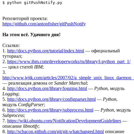
$ python gitPushNotify.py
Репозиторий проекта:
https://github.com/antonfisher/gitPushNotify
На этом всё. Удачного дня!
Ссылки:
1.
http://docs.python.org/tutorial/index.html
— официальный
туториал;
2.
https://www.ibm.com/developerworks/ru/library/l-python_part_1/
— цикл статей
IBM
;
3.
http://www.jejik.com/articles/2007/02/a_simple_unix_linux_daemon_
— реализация демона от
Sander Marechal
;
4.
http://docs.python.org/library/logging.html
—
Python
, модуль
Logging
;
5.
http://docs.python.org/library/configparser.html
—
Python
,
модуль
ConfigParser
;
6.
http://docs.python.org/library/subprocess.html
—
Python
, модуль
Subprocess
;
7.
https://wiki.ubuntu.com/NotificationDevelopmentGuidelines
—
описание
libnotify
;
8.
http://schacon.github.com/git/git-whatchanged.html
описание