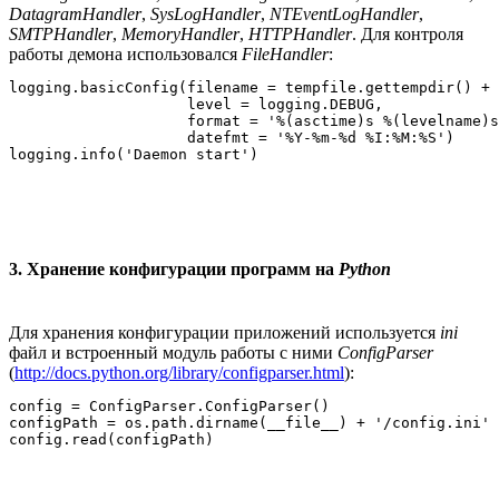
DatagramHandler
,
SysLogHandler
,
NTEventLogHandler
,
SMTPHandler
,
MemoryHandler
,
HTTPHandler
. Для контроля
работы демона использовался
FileHandler
:
logging.basicConfig(filename = tempfile.gettempdir() + 
                    level = logging.DEBUG,

                    format = '%(asctime)s %(levelname)s
                    datefmt = '%Y-%m-%d %I:%M:%S')

3. Хранение конфигурации программ на
Python
Для хранения конфигурации приложений используется
ini
файл и встроенный модуль работы с ними
ConfigParser
(
http://docs.python.org/library/configparser.html
):
config = ConfigParser.ConfigParser()

configPath = os.path.dirname(__file__) + '/config.ini'
