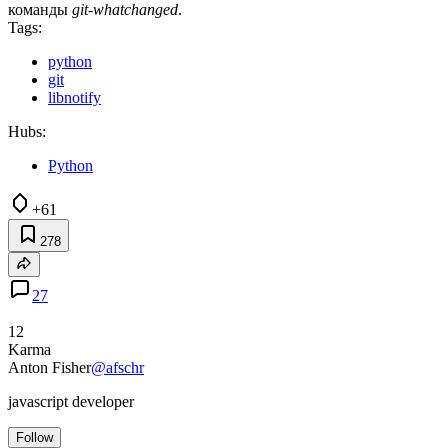
команды
git-whatchanged
.
Tags:
python
git
libnotify
Hubs:
Python
+61
278
27
12
Karma
Anton Fisher
@afschr
javascript developer
Follow