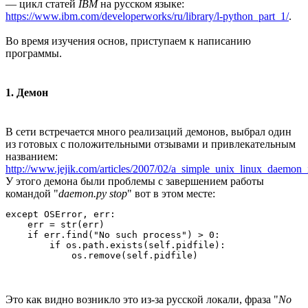
— цикл статей
IBM
на русском языке:
https://www.ibm.com/developerworks/ru/library/l-python_part_1/
.
Во время изучения основ, приступаем к написанию
программы.
1. Демон
В сети встречается много реализаций демонов, выбрал один
из готовых с положительными отзывами и привлекательным
названием:
http://www.jejik.com/articles/2007/02/a_simple_unix_linux_daemon_
У этого демона были проблемы с завершением работы
командой "
daemon.py stop
" вот в этом месте:
except OSError, err:

    err = str(err)

    if err.find("No such process") > 0:

        if os.path.exists(self.pidfile):

Это как видно возникло это из-за русской локали, фраза "
No