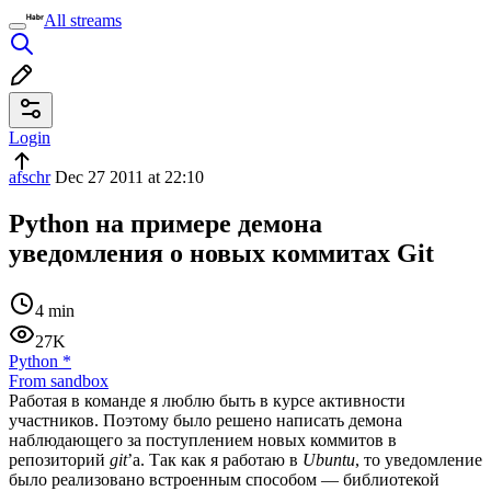
All streams
Login
afschr
Dec 27 2011 at 22:10
Python на примере демона
уведомления о новых коммитах Git
4 min
27K
Python
*
From sandbox
Работая в команде я люблю быть в курсе активности
участников. Поэтому было решено написать демона
наблюдающего за поступлением новых коммитов в
репозиторий
git
’а. Так как я работаю в
Ubuntu
, то уведомление
было реализовано встроенным способом — библиотекой