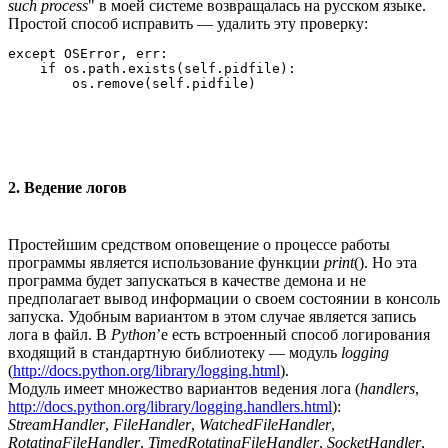
such process
" в моей системе возвращалась на русском языке.
Простой способ исправить — удалить эту проверку:
except OSError, err:

    if os.path.exists(self.pidfile):

2. Ведение логов
Простейшим средством оповещение о процессе работы
программы является использование функции
print
(). Но эта
программа будет запускаться в качестве демона и не
предполагает вывод информации о своем состоянии в консоль
запуска. Удобным вариантом в этом случае является запись
лога в файл. В
Python
’е есть встроенный способ логирования
входящий в стандартную библиотеку — модуль
logging
(
http://docs.python.org/library/logging.html
).
Модуль имеет множество вариантов ведения лога (
handlers
,
http://docs.python.org/library/logging.handlers.html
):
StreamHandler
,
FileHandler
,
WatchedFileHandler
,
RotatingFileHandler
,
TimedRotatingFileHandler
,
SocketHandler
,