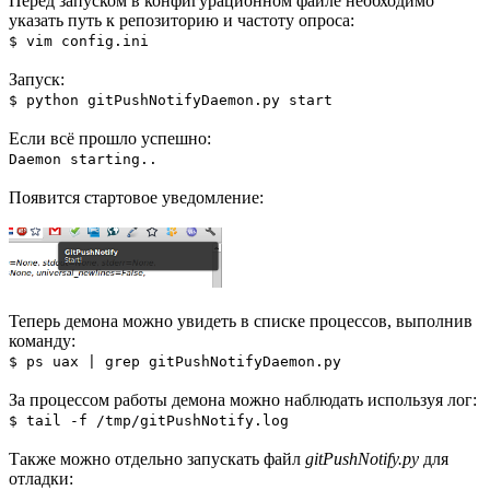
Перед запуском в конфигурационном файле необходимо
указать путь к репозиторию и частоту опроса:
$ vim config.ini
Запуск:
$ python gitPushNotifyDaemon.py start
Если всё прошло успешно:
Daemon starting..
Появится стартовое уведомление:
Теперь демона можно увидеть в списке процессов, выполнив
команду:
$ ps uax | grep gitPushNotifyDaemon.py
За процессом работы демона можно наблюдать используя лог:
$ tail -f /tmp/gitPushNotify.log
Также можно отдельно запускать файл
gitPushNotify.py
для
отладки: