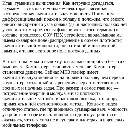
Итак, туманные вычисления. Как нетрудно догадаться,
«туман» — это, как и «облако» некоторая связанная
распределенная вычислительная мощность. Применим
дифференциальный подход к облаку и положим, что вместо
одного дискретного узла облака (да, в настоящих облаках нет
узлов и в этом кроется вся фальшивость этого термина) в
составе: процессор, ОЗУ, ПЗУ, устройства ввода/вывода мы
имеем скалярное поле (распределение в объеме плотности)
вычислительной мощности, оперативной и постоянной
памяти, а также векторное поле потоков данных.
В этой точке можно выдохнуть и дальше попробую без этих
заморочек. Компьютеры становятся меньше. Компьютеры
становятся дешевле. Сейчас МП3 плейер имеет
вычислительную мощность на порядки больше, чем первый
компьютер, созданный для решения сверх ответственных
военных и научных задач. Про размер и самое главное —
потребление энергии я молчу. Сейчас плотность
вычислительных устройств настолько высока, что впору
применять к ней статистические методы. Когда-то видел
отличную статью, где приводилась суммарная выч. мощность
устройств в разрезе выч. мощности одного устройства и
оказалось, что вся сила не в суперкомпьютерах, а в дешевых
мобильных телефонах.