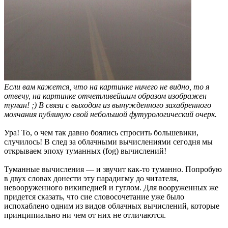
Если вам кажется, что на картинке ничего не видно, то я
отвечу, на картинке отчетливейшим образом изображен
туман! ;) В связи с выходом из вынужденного захабренного
молчания публикую свой небольшой футурологический очерк.
Ура! То, о чем так давно боялись спросить большевики,
случилось! В след за облачными вычислениями сегодня мы
открываем эпоху туманных (fog) вычислений!
Туманные вычисления — и звучит как-то туманно. Попробую
в двух словах донести эту парадигму до читателя,
невооруженного википедией и гуглом. Для вооруженных же
придется сказать, что сие словосочетание уже было
испохаблено одним из видов облачных вычислений, которые
принципиально ни чем от них не отличаются.