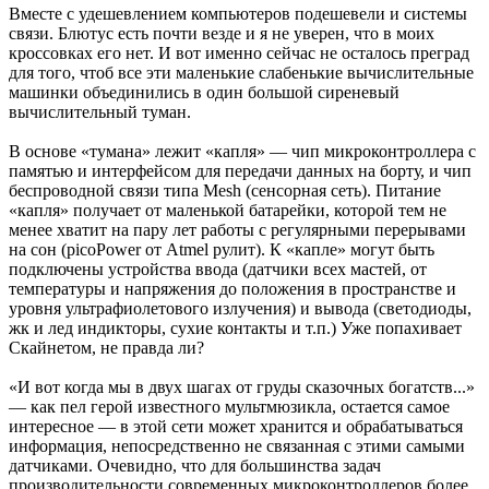
Вместе с удешевлением компьютеров подешевели и системы
связи. Блютус есть почти везде и я не уверен, что в моих
кроссовках его нет. И вот именно сейчас не осталось преград
для того, чтоб все эти маленькие слабенькие вычислительные
машинки объединились в один большой сиреневый
вычислительный туман.
В основе «тумана» лежит «капля» — чип микроконтроллера с
памятью и интерфейсом для передачи данных на борту, и чип
беспроводной связи типа Mesh (сенсорная сеть). Питание
«капля» получает от маленькой батарейки, которой тем не
менее хватит на пару лет работы с регулярными перерывами
на сон (picoPower от Atmel рулит). К «капле» могут быть
подключены устройства ввода (датчики всех мастей, от
температуры и напряжения до положения в пространстве и
уровня ультрафиолетового излучения) и вывода (светодиоды,
жк и лед индикторы, сухие контакты и т.п.) Уже попахивает
Скайнетом, не правда ли?
«И вот когда мы в двух шагах от груды сказочных богатств...»
— как пел герой известного мультмюзикла, остается самое
интересное — в этой сети может хранится и обрабатываться
информация, непосредственно не связанная с этими самыми
датчиками. Очевидно, что для большинства задач
производительности современных микроконтроллеров более