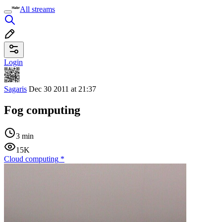
All streams
Login
Sagaris
Dec 30 2011 at 21:37
Fog computing
3 min
15K
Cloud computing
*