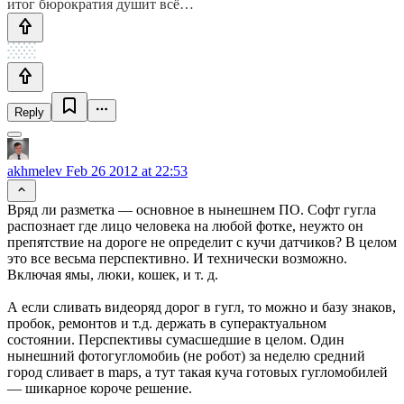
итог бюрократия душит всё…
Reply
akhmelev
Feb 26 2012 at 22:53
Вряд ли разметка — основное в нынешнем ПО. Софт гугла
распознает где лицо человека на любой фотке, неужто он
препятствие на дороге не определит с кучи датчиков? В целом
это все весьма перспективно. И технически возможно.
Включая ямы, люки, кошек, и т. д.
А если сливать видеоряд дорог в гугл, то можно и базу знаков,
пробок, ремонтов и т.д. держать в суперактуальном
состоянии. Перспективы сумасшедшие в целом. Один
нынешний фотогугломобиь (не робот) за неделю средний
город сливает в maps, а тут такая куча готовых гугломобилей
— шикарное короче решение.