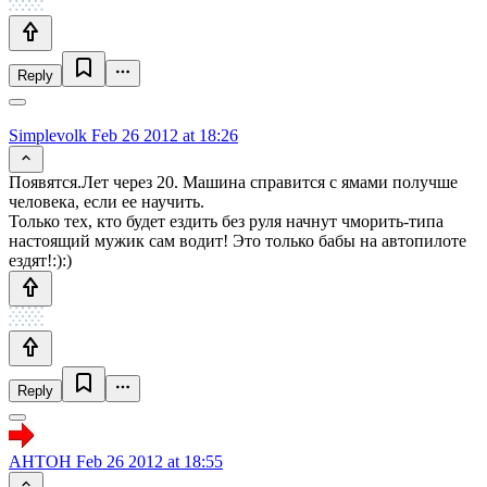
Reply
Simplevolk
Feb 26 2012 at 18:26
Появятся.Лет через 20. Машина справится с ямами получше
человека, если ее научить.
Только тех, кто будет ездить без руля начнут чморить-типа
настоящий мужик сам водит! Это только бабы на автопилоте
ездят!:):)
Reply
AHTOH
Feb 26 2012 at 18:55