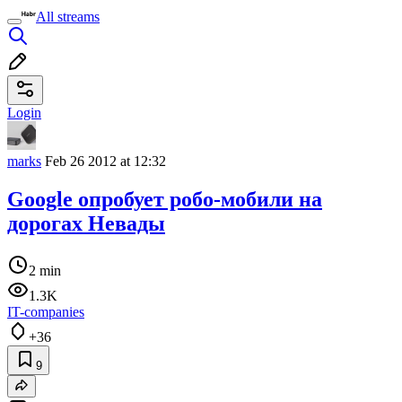
All streams
Login
marks
Feb 26 2012 at 12:32
Google опробует робо-мобили на
дорогах Невады
2 min
1.3K
IT-companies
+36
9