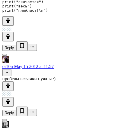
print("скачается")

print("весь")

Reply
or10n
May 15 2012 at 11:57
пробелы все-таки нужны :)
Reply