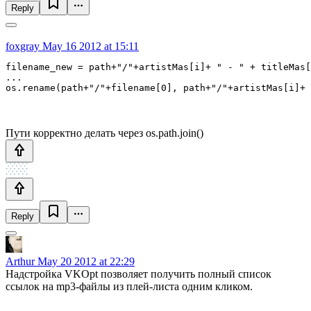
Reply
foxgray
May 16 2012 at 15:11
filename_new = path+"/"+artistMas[i]+ " - " + titleMas[
...

Пути корректно делать через os.path.join()
Reply
Arthur
May 20 2012 at 22:29
Надстройка VKOpt позволяет получить полный список
ссылок на mp3-файлы из плей-листа одним кликом.