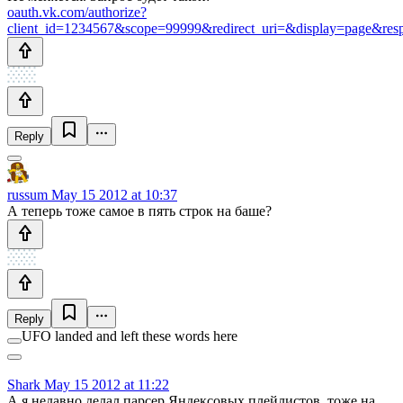
oauth.vk.com/authorize?
client_id=1234567&scope=99999&redirect_uri=&display=page&res
Reply
russum
May 15 2012 at 10:37
А теперь тоже самое в пять строк на баше?
Reply
UFO landed and left these words here
Shark
May 15 2012 at 11:22
А я недавно делал парсер Яндексовых плейлистов, тоже на