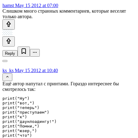
hamst
May 15 2012 at 07:00
Слишком много странных комментариев, которые веселят
только автора.
Reply
ks_ks
May 15 2012 at 10:40
Ещё автор напутал с принтами. Гораздо интереснее бы
смотрелось так:
print("Ну")

print("вот,")

print("теперь")

print("приступаем")

print("к")

print("даунлоадингу!")

print("Помни,")

print("юзер,")

print("что")
