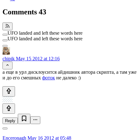
Comments
43
UFO landed and left these words here
UFO landed and left these words here
chipik
May 15 2012 at 12:16
а еще в урл дисклоусится айдишник автора скрипта, а там уже
и до его смешных
фоток
не далеко :)
Reply
Enceronagh
May 16 2012 at 05:48