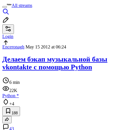
All streams
Login
Enceronagh
May 15 2012 at 06:24
Делаем бэкап музыкальной базы
vkontakte с помощью Python
6 min
22K
Python
*
+4
188
43