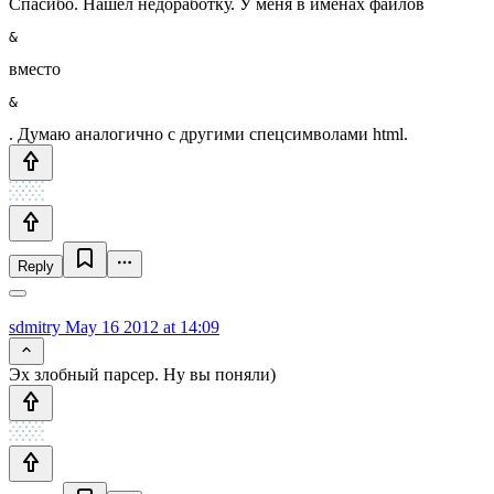
Спасибо. Нашел недоработку. У меня в именах файлов
&
вместо
&
. Думаю аналогично с другими спецсимволами html.
Reply
sdmitry
May 16 2012 at 14:09
Эх злобный парсер. Ну вы поняли)