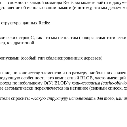
 — сложность каждой команды Redis вы можете найти в документ
едставление об использовании памяти (и потому, что мы делаем 
 структуры данных Redis:
ческих строк C, так что мы не платим (говоря асимптотически)
ер, квадратичной.
ропусками (особый тип сбалансированных деревьев)
шие, по количеству элементов и по размеру наибольших значени
 следующую особенность: это компактный BLOB, часто имеющий 
; проход по небольшому O(N) BLOB`у
кэш-независим (cache-oblivio
е автоматически переключается на нативное (связный список, хэш
отели спросить: «
Какую структуру использовать для того, или и