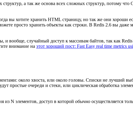
х структур, а так же основа всех сложных структур, потому чт
огда вы хотите хранить HTML страницу, но так же они хороши е
ожете просто хранить объекты как строки. В Redis 2.6 вы даже 
, и вообще, случайный доступ к массивам байтов, так как Redi
атите внимание на
этот хороший пост: Fast Easy real time metrics us
ентами: около хвоста, или около головы. Списки не лучший выб
удут простые очереди и стеки, или циклическая обработка эле
я из N элементов, доступ в которой
обычно
осуществляется толь