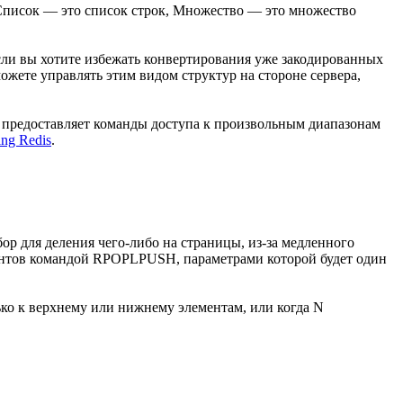
о Список — это список строк, Множество — это множество
сли вы хотите избежать конвертирования уже закодированных
можете управлять этим видом структур на стороне сервера,
s предоставляет команды доступа к произвольным диапазонам
ing Redis
.
ор для деления чего-либо на страницы, из-за медленного
ментов командой RPOPLPUSH, параметрами которой будет один
ко к верхнему или нижнему элементам, или когда N