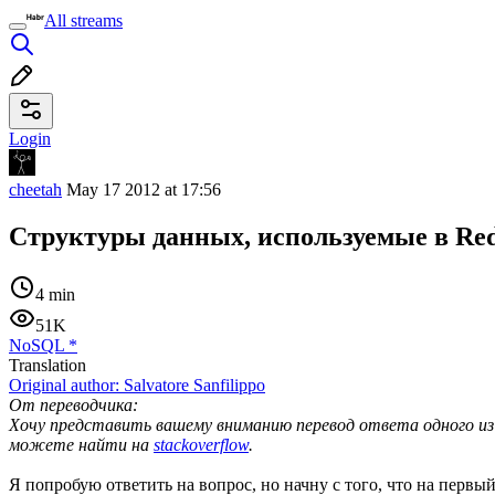
All streams
Login
cheetah
May 17 2012 at 17:56
Структуры данных, используемые в Red
4 min
51K
NoSQL
*
Translation
Original author:
Salvatore Sanfilippo
От переводчика:
Хочу представить вашему вниманию перевод ответа одного из 
можете найти на
stackoverflow
.
Я попробую ответить на вопрос, но начну с того, что на первы