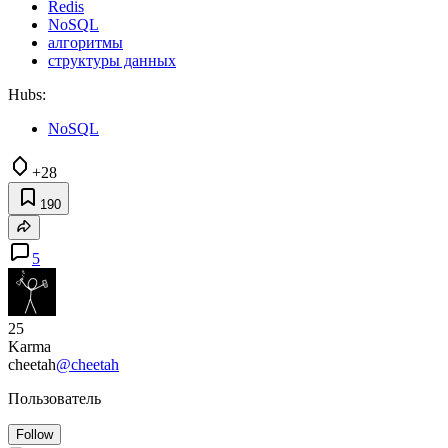
Redis
NoSQL
алгоритмы
структуры данных
Hubs:
NoSQL
+28
190
5
25
Karma
cheetah
@cheetah
Пользователь
Follow