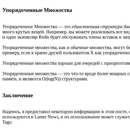
Упорядоченные Множества
Упорядоченное Множество — это
единственная структура да
много крутых вещей. Например, вы можете реализовать все в
и один экземпляр Redis будет обслуживать тонны вставок и зап
Упорядоченные множества, как и обычные множества, могут бы
примеру, если я храню друзей пользователя X как упорядоченно
Упорядоченные множества хороши для очередей с приоритетам
Упорядоченные множества — это что-то вроде более мощных сп
памяти, и являются O(log(N)) структурами.
Заключение
Надеюсь, я предоставил некоторую информацию в этом посте, н
используются в Lamer News, и их использование может служить
Tags: