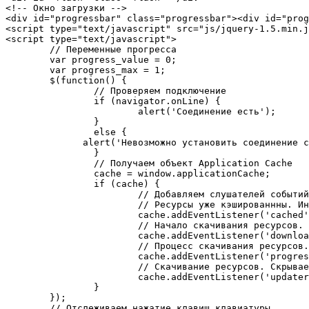
<!-- Окно загрузки -->

<div id="progressbar" class="progressbar"><div id="prog
<script type="text/javascript" src="js/jquery-1.5.min.j
<script type="text/javascript">

	// Переменные прогресса

	var progress_value = 0;

	var progress_max = 1;

	$(function() {

		// Проверяем подключение

		if (navigator.onLine) {

			alert('Соединение есть');

		}

		else {

	      alert('Невозможно установить соединение с сервером');

		}

		// Получаем объект Application Cache

		cache = window.applicationCache;

		if (cache) {

			// Добавляем слушателей событий

			// Ресурсы уже кэшированнны. Индикатор прогресса скрыт.

			cache.addEventListener('cached', function(e) {ProgressHide();}, false);

			// Начало скачивания ресурсов. progress_max - количество ресурсов. Показываем индикатор прогресса

			cache.addEventListener('downloading', function(e) {ProgressShow(); progress_max = 3;}, false);

			// Процесс скачивания ресурсов. Индикатор прогресса изменяется

			cache.addEventListener('progress', function(e) {ProgressChange();},	false);

			// Скачивание ресурсов. Скрываем индикатор прогресса. Обновляем кэш. Перезагружаем страницу.

			cache.addEventListener('updateready', function(e) {ProgressHide(); window.applicationCache.swapCache(); location.reload();}, false);

		}

	});

	// Отслеживаем нажатие клавиш клавиатуры
