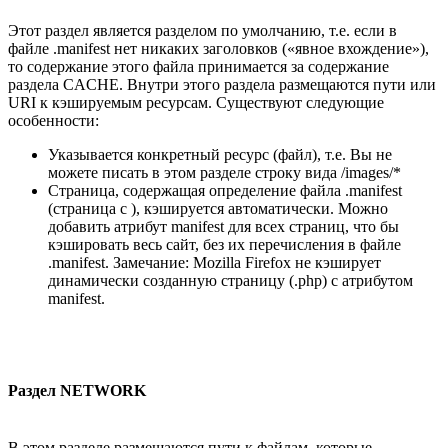
Этот раздел является разделом по умолчанию, т.е. если в
файле .manifest нет никаких заголовков («явное вхождение»),
то содержание этого файла принимается за содержание
раздела CACHE. Внутри этого раздела размещаются пути или
URI к кэшируемым ресурсам. Существуют следующие
особенности:
Указывается конкретный ресурс (файл), т.е. Вы не
можете писать в этом разделе строку вида /images/*
Страница, содержащая определение файла .manifest
(страница с ), кэшируется автоматически. Можно
добавить атрибут manifest для всех страниц, что бы
кэшировать весь сайт, без их перечисления в файле
.manifest. Замечание: Mozilla Firefox не кэширует
динамически созданную страницу (.php) с атрибутом
manifest.
Раздел NETWORK
В этом разделе размещаются пути к файлам, которые