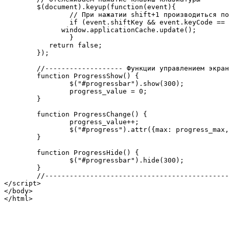
	$(document).keyup(function(event){

		// При нажатии shift+1 производиться попытка обновления кэша

		if (event.shiftKey && event.keyCode == 49) {

	      window.applicationCache.update();

		}

	   return false;

	});

	//------------------- Функции управлением экраном загрузки ----------------//

	function ProgressShow() {

		$("#progressbar").show(300);

		progress_value = 0;

	}

	function ProgressChange() {

		progress_value++;

		$("#progress").attr({max: progress_max, value: progress_value});

	}

	function ProgressHide() {

		$("#progressbar").hide(300);

	}

	//-------------------------------------------------------------------------//

</script>

</body>
