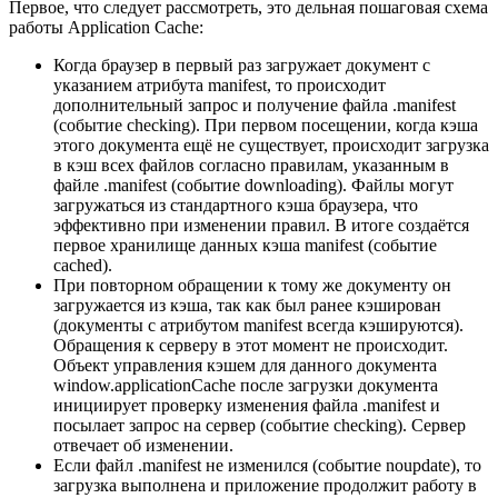
Первое, что следует рассмотреть, это дельная пошаговая схема
работы Application Cache:
Когда браузер в первый раз загружает документ с
указанием атрибута manifest, то происходит
дополнительный запрос и получение файла .manifest
(событие checking). При первом посещении, когда кэша
этого документа ещё не существует, происходит загрузка
в кэш всех файлов согласно правилам, указанным в
файле .manifest (событие downloading). Файлы могут
загружаться из стандартного кэша браузера, что
эффективно при изменении правил. В итоге создаётся
первое хранилище данных кэша manifest (событие
cached).
При повторном обращении к тому же документу он
загружается из кэша, так как был ранее кэширован
(документы с атрибутом manifest всегда кэшируются).
Обращения к серверу в этот момент не происходит.
Объект управления кэшем для данного документа
window.applicationCache после загрузки документа
инициирует проверку изменения файла .manifest и
посылает запрос на сервер (событие checking). Сервер
отвечает об изменении.
Если файл .manifest не изменился (событие noupdate), то
загрузка выполнена и приложение продолжит работу в