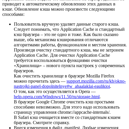
приводит к автоматическому обновлению этих данных в
кэше. Обновление кэша можно произвести следующими
способами:
Пользователь вручную удаляет данные старого кэша.
Следует понимать, что Application Cache и стандартный
кэш браузера – это не одно и тоже. Как было сказано
выше, оба механизма кэширования отличаются
алгоритмами работы, функционалом и местом хранения.
Произведя очистку стандартного кэша, мы не затронем
Application Cache. Для очистки Application Cache
требуется воспользоваться функциями очистки
«Хранилища» – нового пункта настроек у современных
браузеров.
Как очистить хранилище в браузере Mozilla Firefox
можно прочитать здесь —
support.mozilla.com/ru/kb/okno-
nastrojki-panel-dopolnitelnye#w_ahaalaklai-eaulikioi
.
О том, как это осуществляется в Opera —
help.opera.com/Windows/11.50/ru/storage.html
.
В браузере Google Chrome очистить кэш простыми
способами невозможно. Для этого надо использовать
страницу управления chrome://appcache-internals/.
В Safari кэш очищается вместе со стандартным кэшем
браузера. Смотрите справку.
Внеся изменения в файл .manifest. Любые изменения