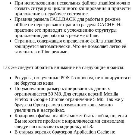
При использовании нескольких файлов .manifest можно
создать ситуацию цикличного кэширования и привести
приложение в нерабочее состояние.
Правила раздела FALLBACK для работы в режиме
offline не перекрывают правила раздела CACHE. На
практике это приводит к усложнению структуры
приложения для работы в режиме offline.
Страница, содержащая определение файла .manifest,
кэшируется автоматически. Что не позволяет легко её
заменить в offline режиме.
Так же следует обратить внимание на следующие нюансы:
Ресурсы, полученные POST-запросом, не кэшируются и
не берутся из кэша.
По умолчанию размер кэшированных данных
ограничивается 50 Мб. Для старых версий Mozilla
Firefox и Google Chrome ограничение 5 Мб. Так же у
браузера Opera размер возможного кэша можно
увеличить в настройках.
Кодировка файла .manifest может быть любая, но, если
Вы не хотите проблем с кириллическими символами,
следует использовать кодировку utf-8.
В старых версиях браузеров Application Cache не