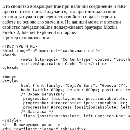
Это свойство возвращает true при наличии соединение и false
при его отсутствии. Получается, что при инициализации
страницы нужно проверять это свойство и далее строить
работу на основе его значения. На данный момент времени
свойство navigator.onLine поддерживают браузеры Mozilla
Firefox 2, Internet Explorer 4 и старше.
Пример использования:
<!DOCTYPE HTML>

<html lang="ru" manifest="cache.manifest">

<head>

	<meta http-equiv="Content-Type" content="text/html; charset=UTF-8">

	<title>Application Cache Test</title>

</head>

<body>

<style>

	html {font-family: "DejaVu Sans", "Geneva CY", "Verdana"; background: #FFFFFF; OVERFLOW: hidden; ; border: 0;}

	body {width: 880px; height: 600px; position: relative; background: #999999; margin: 20px auto; box-shadow: 0 0 15px 10px #999999; -webkit-box-shadow: 0 0 15px 10px #999999; -moz-box-shadow: 0 0 15px 10px #999999;}

	/* Экран загрузки*/

	.progressbar {display:none; position:absolute; left:0px; top:0px; width:880px; height:600px; background-color:#333333; z-index:256; border:1px solid #333333;}

	.progressbar #progresstext {position:absolute; left:0px; top:200px; width:880px; color:#66FF00; text-align:center; font-size:36px; text-shadow:0 0 0.8em #AAFF00, 0 0 0.8em #AAFF00;}

	.progressbar #progress {position:absolute; left:100px; top:300px; width:600px; height:40px;}

	/* Заставка */

	.flash {position:absolute; left:0px; top:0px; width: 880px; height: 600px; background-color:#666666; z-index:51; border: 1px solid #333333;}

</style>

<!-- Блокирующее окно -->

<div id="flash" class="flash"></div>
