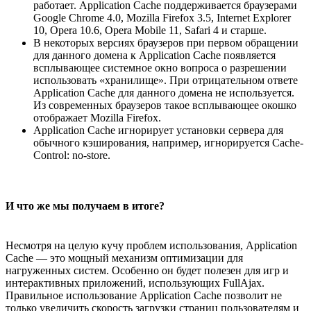
работает. Application Cache поддерживается браузерами
Google Chrome 4.0, Mozilla Firefox 3.5, Internet Explorer
10, Opera 10.6, Opera Mobile 11, Safari 4 и старше.
В некоторых версиях браузеров при первом обращении
для данного домена к Application Cache появляется
всплывающее системное окно вопроса о разрешении
использовать «хранилище». При отрицательном ответе
Application Cache для данного домена не используется.
Из современных браузеров такое всплывающее окошко
отображает Mozilla Firefox.
Application Cache игнорирует установки сервера для
обычного кэширования, например, игнорируется Cache-
Control: no-store.
И что же мы получаем в итоге?
Несмотря на целую кучу проблем использования, Application
Cache — это мощный механизм оптимизации для
нагруженных систем. Особенно он будет полезен для игр и
интерактивных приложений, использующих FullAjax.
Правильное использование Application Cache позволит не
только увеличить скорость загрузки страниц пользователям и