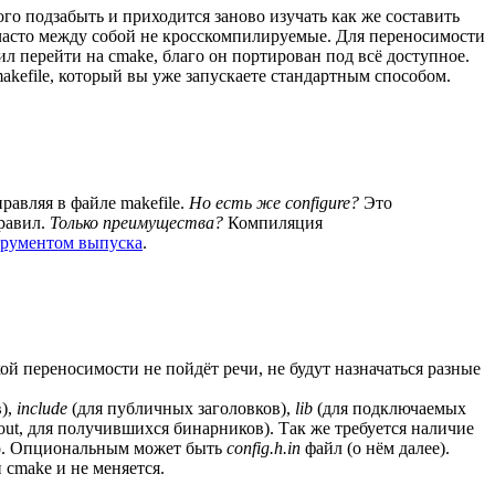
го подзабыть и приходится заново изучать как же составить
и часто между собой не кросскомпилируемые. Для переносимости
шил перейти на cmake, благо он портирован под всё доступное.
kefile, который вы уже запускаете стандартным способом.
авляя в файле makefile.
Но есть же configure?
Это
правил.
Только преимущества?
Компиляция
трументом выпуска
.
й переносимости не пойдёт речи, не будут назначаться разные
),
include
(для публичных заголовков),
lib
(для подключаемых
out, для получившихся бинарников). Так же требуется наличие
но. Опциональным может быть
config.h.in
файл (о нём далее).
 cmake и не меняется.