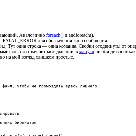
рывающий. Аналогично
foreach()
и endforeach().
аг FATAL_ERROR для обозначения типа сообщения.
оманд. Тут одна строка — одна команда. Скобки отодвинуты от опе
аметров, поэтому без заглядывания в
мануал
не обходится никак
но на мой взгляд слишком простые.
 фаил, чтобы не громоздить здесь лишнего

лировать

онних библиотек 
