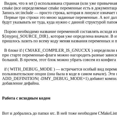
Видим, что в set () использована странная (или уже привычна
cmake (все определяемые cmake переменные есть в документа
Запись src:include — просто строка, которая в линуксе означает
Первые три строки это мною заданные переменные. А вот даль
будут указывать не туда, куда нужно с данной структурой папок
Порою необходимо название переменной составлять исходя 
${myproj_SOURCE_DIR}, которая уже определена вначале. В итог
пришлось лазить по всему коду меняя названия переменных и п
В блоке if ( CMAKE_COMPILER_IS_GNUCXX ) определили какие
при старте переменные-флаги можно нагородить разные зависи
большой. В прочем, этот блок можно убрать совсем из конфиг
if ( WITH_DEBUG_MODE ) — встречается особый вид переменн
пользовательские опции (она была в коде в самом начале). Эт
ADD_DEFINITION( -DMY_DEBUG_MODE=1) добавит компилятор
добавление дефайна.
Работа с исходным кодом
Вот и добрались до папки src. В ней тоже необходим CMakeLists