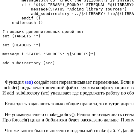
        message(STATUS "Check the ${LIBRARY} is install
        if ( "${${LIBRARY}_FOUND}" STREQUAL "${LIBRARY}
            message(STATUS "Adding library sources")

            add_subdirectory (../${LIBRARY} lib/${LIBRA
        endif ()

    endforeach ()

# никаких дополнительных целей нет

set (TARGETS "")

set (HEADERS "")

message ( STATUS "SOURCES: ${SOURCES}")

Функция
set()
создаёт или перезаписывает переменные. Если н
include() подключает внешний файл с куском конфигурации в те
И add_subdirectory (src) указывает где продолжить работу по сбо
Если здесь задавались только общие правила, то внутри дирек
Не упомянул ещё о cmake_policy(). Решил не озадачивать сейча
Про foreach() цикл и библитеки будет рассказано дальше. Проп
Что же такого было вынесено в отдельный cmake файл? Давай