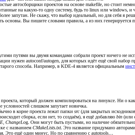
стые автосборщики проектов на основе makefile, но стоит немно
итанные на какую-то одну систему, будь то linux или windows, 
более запутан. Не скажу, что выбор идеальный, но для себя я ре
 основы. Вы пишите словами правила, а из них генерируется ma
гими путями вы двумя командами собрали проект ничего не испр
рации нужен autoconf/autogen, для которых идёт ещё свой набор 
старого способа. Например, в KDE-4 является официальным
инс
роекта, который должен компилироваться на линуксе. Ни о како
ие условностей слишком запутает новичка.
бычно в корне проекта лежат папки
src
(для закрытых исходников
роисходит сборка, если нет, то создаём), я ещё добавляю
bin
(или 
E, ChangeLo
g. Они могут быть пустыми, но наличие обязатель
ке с названием
CMakeLists.txt
. Это название придумано авторами
я. Это ещё один минус. Но по сравнению с autotools…