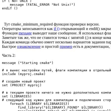
if ( NOT UNIX )

    message (FATAL_ERROR "Not Unix!")

Тут cmake_minimum_required функция проверки версии.
Операторы записываются как
if ()
открывающий и endif() зак
Функция
message
выводит наше сообщение. Я использовал фл
Заметьте так же, что не ставится точка с запятой (;) в конце к
Каждая команда обычно имеет несколько вариантов задания пар
Быстрое
ознакомление
и простой
пример
есть в документации, 
Часть 2:
message ("Starting cmake")

# я вынес настройки путей, флаги компиляции в отдельный
include (myproj.cmake)

# создаём новый проект

set (PROJECT myproj)

# в текущем проекте ничего не нужно дополнительно компи
set (LIBRARIES)

# следующий код нужен для компиляции и подключения стор
    foreach (LIBRARY ${LIBRARIES})

        find_library("${LIBRARY}_FOUND" ${LIBRARY})
