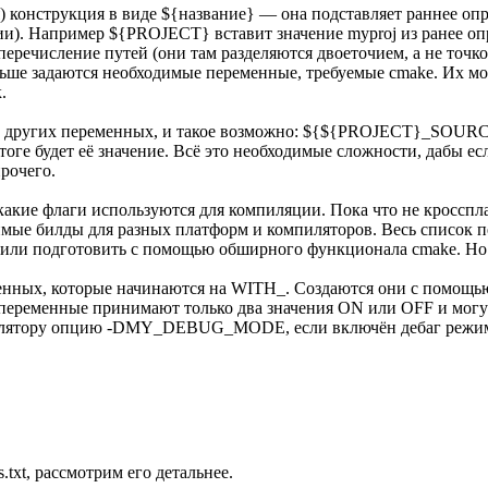
я) конструкция в виде ${название} — она подставляет раннее о
ции). Например ${PROJECT} вставит значение myproj из ранее 
 перечисление путей (они там разделяются двоеточием, а не точко
ше задаются необходимые переменные, требуемые cmake. Их можн
.
из других переменных, и такое возможно: ${${PROJECT}_SOUR
е будет её значение. Всё это необходимые сложности, дабы если
рочего.
 флаги используются для компиляции. Пока что не кроссплат
мые билды для разных платформ и компиляторов. Весь список п
а или подготовить с помощью обширного функционала cmake. Но 
ых, которые начинаются на WITH_. Создаются они с помощью 
и переменные принимают только два значения ON или OFF и могут
у опцию -DMY_DEBUG_MODE, если включён дебаг режим. Для 
.txt, рассмотрим его детальнее.