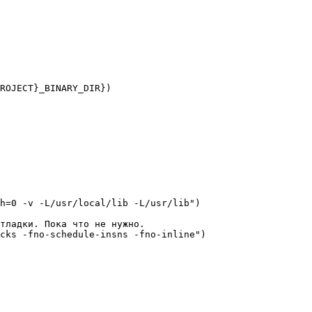
ROJECT}_BINARY_DIR})

h=0 -v -L/usr/local/lib -L/usr/lib")

тладки. Пока что не нужно.

cks -fno-schedule-insns -fno-inline")
