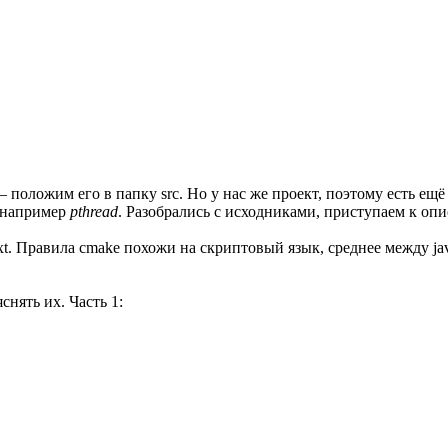
 положим его в папку src. Но у нас же проект, поэтому есть ещ
, например
pthread
. Разобрались с исходниками, приступаем к оп
t. Правила cmake похожи на скриптовый язык, среднее между java
снять их. Часть 1: