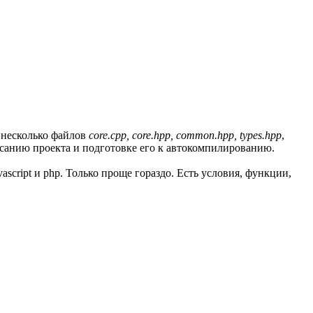
ё несколько файлов
core.cpp, core.hpp, common.hpp, types.hpp
,
исанию проекта и подготовке его к автокомпилированию.
script и php. Только проще гораздо. Есть условия, функции,