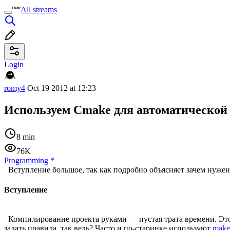
All streams
Login
romy4
Oct 19 2012 at 12:23
Используем Cmake для автоматической 
8 min
76K
Programming
*
Вступление большое, так как подробно объясняет зачем нужен c
Вступление
Компилирование проекта руками — пустая трата времени. Это 
задать правила, так ведь? Часто и по-старинке используют
makef