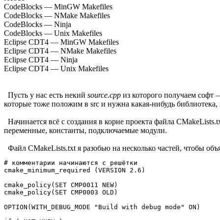
CodeBlocks — MinGW Makefiles
CodeBlocks — NMake Makefiles
CodeBlocks — Ninja
CodeBlocks — Unix Makefiles
Eclipse CDT4 — MinGW Makefiles
Eclipse CDT4 — NMake Makefiles
Eclipse CDT4 — Ninja
Eclipse CDT4 — Unix Makefiles
Пусть у нас есть некий
source.cpp
из которого получаем софт —
которые тоже положим в src и нужна какая-нибудь библиотека
Начинается всё с создания в корне проекта файла CMakeLists.tx
переменные, константы, подключаемые модули.
Файл CMakeLists.txt я разобью на несколько частей, чтобы объя
# комментарии начинаются с решётки

cmake_minimum_required (VERSION 2.6) 

cmake_policy(SET CMP0011 NEW)

cmake_policy(SET CMP0003 OLD)

OPTION(WITH_DEBUG_MODE "Build with debug mode" ON)
