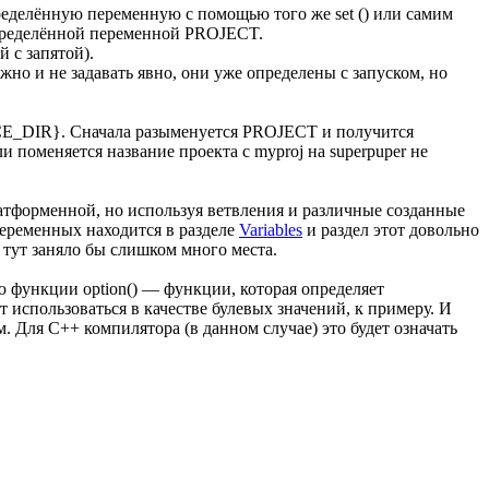
пределённую переменную с помощью того же set () или самим
определённой переменной PROJECT.
й с запятой).
о и не задавать явно, они уже определены с запуском, но
CE_DIR}. Сначала разыменуется PROJECT и получится
 поменяется название проекта с myproj на superpuper не
форменной, но используя ветвления и различные созданные
еременных находится в разделе
Variables
и раздел этот довольно
тут заняло бы слишком много места.
функции option() — функции, которая определяет
 использоваться в качестве булевых значений, к примеру. И
С++ компилятора (в данном случае) это будет означать