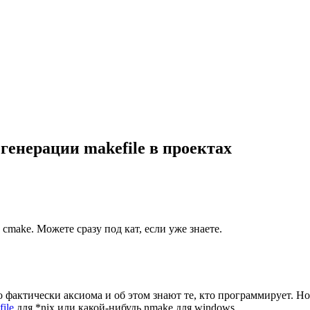
генерации makefile в проектах
make. Можете сразу под кат, если уже знаете.
фактически аксиома и об этом знают те, кто программирует. Н
ile
для *nix или какой-нибудь nmake для windows.