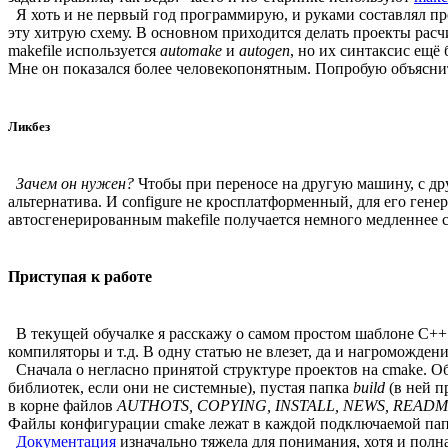
Я хоть и не первый год программирую, и руками составлял про
эту хитрую схему. В основном приходится делать проекты расч
makefile используется
automake
и
autogen
, но их синтаксис ещё 
Мне он показался более человекопонятным. Попробую объяснить
Ликбез
Зачем он нужен?
Чтобы при переносе на другую машину, с дру
альтернатива. И configure не кросплатформенный, для его гене
автосгенерированным makefile получается немного медленнее 
Приступая к работе
В текущей обучалке я расскажу о самом простом шаблоне С++ п
компиляторы и т.д. В одну статью не влезет, да и нагроможден
Сначала о негласно принятой структуре проектов на cmake. О
библиотек, если они не системные), пустая папка
build
(в ней п
в корне файлов
AUTHOTS, COPYING, INSTALL, NEWS, READM
Файлы конфигурации cmake лежат в каждой подключаемой пап
Документация
изначально тяжела для понимания, хотя и полна