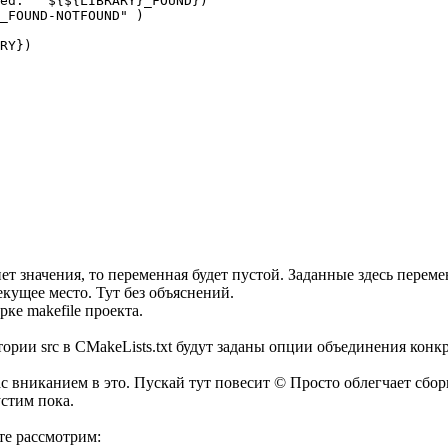
ed: " ${${LIBRARY}_FOUND})

_FOUND-NOTFOUND" )

RY})

ет значения, то переменная будет пустой. Заданные здесь перем
кущее место. Тут без объяснений.
рке makefile проекта.
тории src в CMakeLists.txt будут заданы опции объединения кон
с вниканием в это. Пускай тут повесит © Просто облегчает сбор
устим пока.
те рассмотрим: