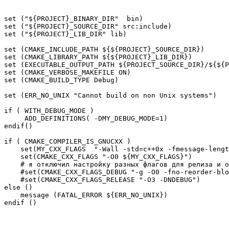
set ("${PROJECT}_BINARY_DIR"  bin)

set ("${PROJECT}_SOURCE_DIR" src:include)

set ("${PROJECT}_LIB_DIR" lib)

set (CMAKE_INCLUDE_PATH ${${PROJECT}_SOURCE_DIR})

set (CMAKE_LIBRARY_PATH ${${PROJECT}_LIB_DIR})

set (EXECUTABLE_OUTPUT_PATH ${PROJECT_SOURCE_DIR}/${${P
set (CMAKE_VERBOSE_MAKEFILE ON)

set (CMAKE_BUILD_TYPE Debug)

set (ERR_NO_UNIX "Cannot build on non Unix systems")

if ( WITH_DEBUG_MODE )

     ADD_DEFINITIONS( -DMY_DEBUG_MODE=1)

endif()

if ( CMAKE_COMPILER_IS_GNUCXX )

    set(MY_CXX_FLAGS  "-Wall -std=c++0x -fmessage-lengt
    set(CMAKE_CXX_FLAGS "-O0 ${MY_CXX_FLAGS}")

    # я отключил настройку разных флагов для релиза и о
    #set(CMAKE_CXX_FLAGS_DEBUG "-g -O0 -fno-reorder-blo
    #set(CMAKE_CXX_FLAGS_RELEASE "-O3 -DNDEBUG")

else ()

    message (FATAL_ERROR ${ERR_NO_UNIX})
