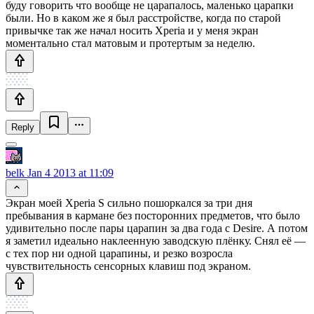
буду говорить что вообще не царапалось, маленько царапки
были. Но в каком же я был расстройстве, когда по старой
привычке так же начал носить Xperia и у меня экран
моментально стал матовым и протертым за неделю.
Reply
belk
Jan 4 2013 at 11:09
Экран моей Xperia S сильно пошоркался за три дня
пребывания в кармане без посторонних предметов, что было
удивительно после пары царапин за два года с Desire. А потом
я заметил идеально наклеенную заводскую плёнку. Снял её —
с тех пор ни одной царапины, и резко возросла
чувствительность сенсорных клавиш под экраном.