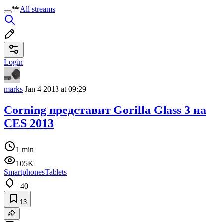
All streams
Login
marks
Jan 4 2013 at 09:29
Corning представит Gorilla Glass 3 на
CES 2013
1 min
105K
Smartphones
Tablets
+40
13