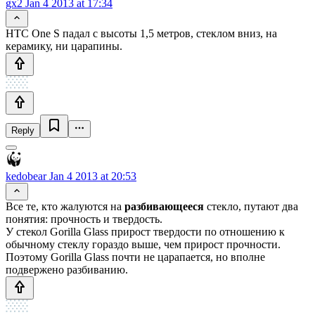
gx2
Jan 4 2013 at 17:34
HTC One S падал с высоты 1,5 метров, стеклом вниз, на
керамику, ни царапины.
Reply
kedobear
Jan 4 2013 at 20:53
Все те, кто жалуются на
разбивающееся
стекло, путают два
понятия: прочность и твердость.
У стекол Gorilla Glass прирост твердости по отношению к
обычному стеклу гораздо выше, чем прирост прочности.
Поэтому Gorilla Glass почти не царапается, но вполне
подвержено разбиванию.