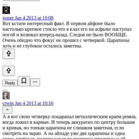
josser
Jan 4 2013 at 10:08
Вот кстати интересный факт. В первом айфоне было
настолько крепкое стекло что я клал его на асфальт наступал
ногой и возюкал вперед-назад. Следов не было ВООБЩЕ.
Очень обидно что фокус не прошел с четверкой. Царапины
хоть и не глубокие остались заметны.
Reply
crwin
Jan 4 2013 at 10:16
А я вот свою четверку поцарапал металлическим краем ремня,
когда ложил в карман. И теперь аккуратно по центру большая
и кривая, но тонкая царапина не слишком заметная, если
смотреть на экран. А на айпаде уже две царапины и одна
очень глубокая, видимо какая-то песчинка прилипла и ей