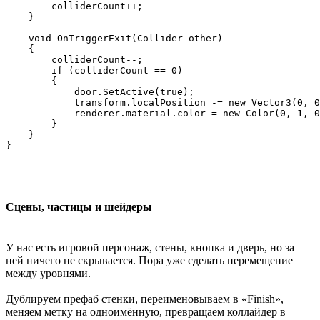
        colliderCount++;

    }

    void OnTriggerExit(Collider other)

    {

        colliderCount--;

        if (colliderCount == 0)

        {

            door.SetActive(true);

            transform.localPosition -= new Vector3(0, 0
            renderer.material.color = new Color(0, 1, 0
        }

    }

Сцены, частицы и шейдеры
У нас есть игровой персонаж, стены, кнопка и дверь, но за
ней ничего не скрывается. Пора уже сделать перемещение
между уровнями.
Дублируем префаб стенки, переименовываем в «Finish»,
меняем метку на одноимённую, превращаем коллайдер в