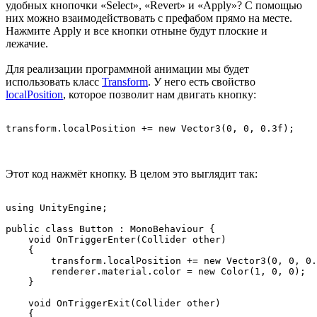
удобных кнопочки «Select», «Revert» и «Apply»? С помощью
них можно взаимодействовать с префабом прямо на месте.
Нажмите Apply и все кнопки отныне будут плоские и
лежачие.
Для реализации программной анимации мы будет
использовать класс
Transform
. У него есть свойство
localPosition
, которое позволит нам двигать кнопку:
Этот код нажмёт кнопку. В целом это выглядит так:
using UnityEngine;

public class Button : MonoBehaviour {

    void OnTriggerEnter(Collider other)

    {

        transform.localPosition += new Vector3(0, 0, 0.
        renderer.material.color = new Color(1, 0, 0);

    }

    void OnTriggerExit(Collider other)

    {
