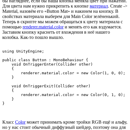
бы нагляднее, если бы наша кнопка меняла цвет при нажатии.
Для цвета нам нужно прикрепить к кнопке
материал
. Create ->
Material, назовём его «Button Mat» и накинем на кнопку. В
свойствах материала выберем для Main Color зелёненький.
Теперь в скрипте мы можем обращаться к цвету материала с
помощью
renderer.material.color
и менять его как вздумается.
Заставим кнопку краснеть от вхождения в неё нашего
колобка. Как-то пошло вышло.
using UnityEngine;

public class Button : MonoBehaviour {

    void OnTriggerEnter(Collider other)

    {

        renderer.material.color = new Color(1, 0, 0);

    }

    void OnTriggerExit(Collider other)

    {

        renderer.material.color = new Color(0, 1, 0);

    }

Класс
Color
может принимать кроме тройки RGB ещё и альфу,
но у нас стоит обычный диффузный шейдер, поэтому она для