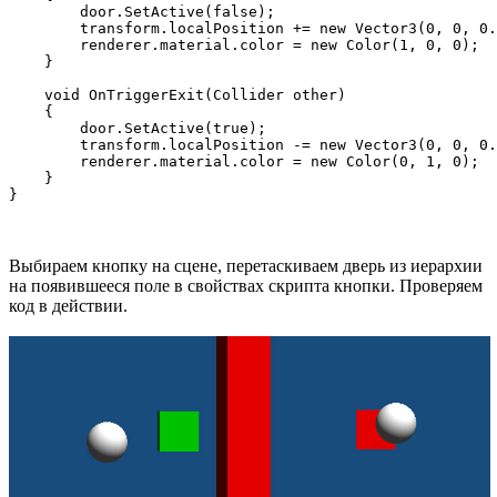
        door.SetActive(false);

        transform.localPosition += new Vector3(0, 0, 0.
        renderer.material.color = new Color(1, 0, 0);

    }

    void OnTriggerExit(Collider other)

    {

        door.SetActive(true);

        transform.localPosition -= new Vector3(0, 0, 0.
        renderer.material.color = new Color(0, 1, 0);

    }

Выбираем кнопку на сцене, перетаскиваем дверь из иерархии
на появившееся поле в свойствах скрипта кнопки. Проверяем
код в действии.