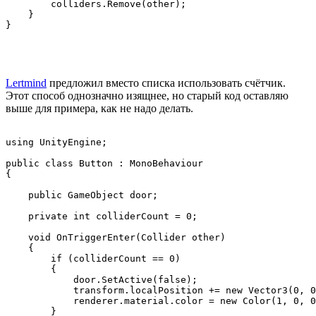
        colliders.Remove(other);

    }

Lertmind
предложил вместо списка использовать счётчик.
Этот способ однозначно изящнее, но старый код оставляю
выше для примера, как не надо делать.
using UnityEngine;

public class Button : MonoBehaviour

{

    public GameObject door;

    private int colliderCount = 0;

    void OnTriggerEnter(Collider other)

    {

        if (colliderCount == 0)

        {

            door.SetActive(false);

            transform.localPosition += new Vector3(0, 0
            renderer.material.color = new Color(1, 0, 0
        }
