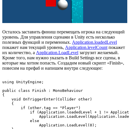
Осталось заставить финиш перемещать игрока на следующий
уровень. Для управления сценами в Unity есть несколько
полезных функций и переменных.
Application.loadedLevel
покажет нам текущий уровень,
Application.levelCount
покажет
их количество, а
Application.LoadLevel
загрузит желаемый.
Кроме того, нам нужно указать в Build Settings все сцены, в
которые мы хотим попасть. Создадим новый скрипт «Finish»,
повесим на префаб и напишем внутри следующее:
using UnityEngine;

public class Finish : MonoBehaviour

{

    void OnTriggerEnter(Collider other)

    {

        if (other.tag == "Player")

            if (Application.loadedLevel + 1 != Applicat
                Application.LoadLevel(Application.loade
            else

                Application.LoadLevel(0);
