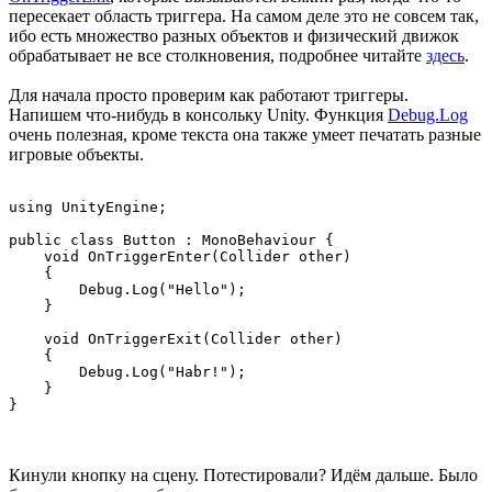
пересекает область триггера. На самом деле это не совсем так,
ибо есть множество разных объектов и физический движок
обрабатывает не все столкновения, подробнее читайте
здесь
.
Для начала просто проверим как работают триггеры.
Напишем что-нибудь в консольку Unity. Функция
Debug.Log
очень полезная, кроме текста она также умеет печатать разные
игровые объекты.
using UnityEngine;

public class Button : MonoBehaviour {

    void OnTriggerEnter(Collider other)

    {

        Debug.Log("Hello");

    }

    void OnTriggerExit(Collider other)

    {

        Debug.Log("Habr!");

    }

Кинули кнопку на сцену. Потестировали? Идём дальше. Было