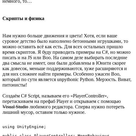
немного, то…
Скрипты и физика
Нам нужно больше движения и цвета! Хотя, если ваше
суровое детство было наполнено бетонными игрушками, то
можно оставить всё как есть. Для всех остальных пришло
время скриптов. Я буду приводить примеры на C#, но можно
писать и на JS или Boo. На самом деле выбирать последние
два смысла не имеет, они были добавлены в Юнити скорее
как довесок, меньше поддерживаются, хуже расширяются и
для них сложнее найти примеры. Особенно ужасен Boo,
который по сути является unpythonic Python. Мерзость. Виват,
питонисты!
Создаём C# Script, называем его «PlayerController»,
перетаскиваем на префаб Player и открываем с помощью
Visual Studio
любимого редактора. Сперва нужно потереть
лишний мусор, оставим только нужное.
using UnityEngine;

public class PlayerController: MonoBehaviour
