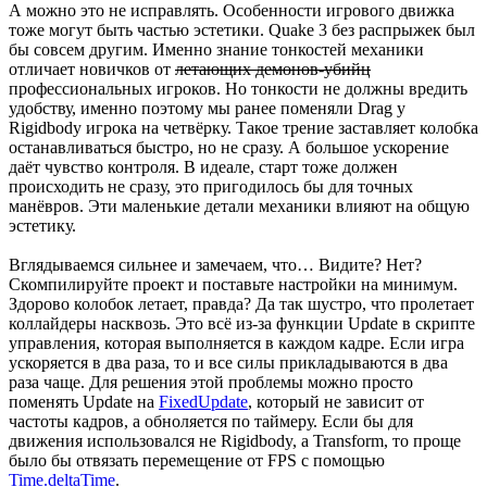
А можно это не исправлять. Особенности игрового движка
тоже могут быть частью эстетики. Quake 3 без распрыжек был
бы совсем другим. Именно знание тонкостей механики
отличает новичков от
летающих демонов-убийц
профессиональных игроков. Но тонкости не должны вредить
удобству, именно поэтому мы ранее поменяли Drag у
Rigidbody игрока на четвёрку. Такое трение заставляет колобка
останавливаться быстро, но не сразу. А большое ускорение
даёт чувство контроля. В идеале, старт тоже должен
происходить не сразу, это пригодилось бы для точных
манёвров. Эти маленькие детали механики влияют на общую
эстетику.
Вглядываемся сильнее и замечаем, что… Видите? Нет?
Скомпилируйте проект и поставьте настройки на минимум.
Здорово колобок летает, правда? Да так шустро, что пролетает
коллайдеры насквозь. Это всё из-за функции Update в скрипте
управления, которая выполняется в каждом кадре. Если игра
ускоряется в два раза, то и все силы прикладываются в два
раза чаще. Для решения этой проблемы можно просто
поменять Update на
FixedUpdate
, который не зависит от
частоты кадров, а обноляется по таймеру. Если бы для
движения использовался не Rigidbody, а Transform, то проще
было бы отвязать перемещение от FPS с помощью
Time.deltaTime
.