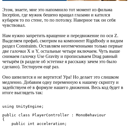
Эээм, знаете, мне это напомнило тот момент из фильма
Inception, где мужик бешено вращал глазами и катился
кубарем то по стене, то по потолку. Наверное так он себя
чувствовал.
Нам нужно запретить вращение и передвижение по оси Z.
Выделяем префаб, смотрим на компонент Rigidbody и видим
раздел Constraints. Оставляем неотмеченными только первые
две галочки X и Y, остальные четыре включаем. Чуть выше
снимаем галочку Use Gravity и прописываем Drag равный
четырём (в разделе об эстетике я расскажу зачем это было
сделано). Тестируем ещё раз.
Оно шевелится и не вертится! Ура! Но делает это слишком
медленно. Добавим одну переменную к нашему скрипту и
задействуем её в формуле нашего движения. Весь код будет в
итоге выглядеть так:
using UnityEngine;

public class PlayerController : MonoBehaviour

{

    public int acceleration;
