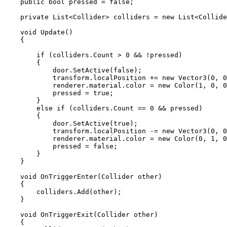
    public bool pressed = false;

    private List<Collider> colliders = new List<Collide
    void Update()

    {

        if (colliders.Count > 0 && !pressed)

        {

            door.SetActive(false);

            transform.localPosition += new Vector3(0, 0
            renderer.material.color = new Color(1, 0, 0
            pressed = true;

        }

        else if (colliders.Count == 0 && pressed)

        {

            door.SetActive(true);

            transform.localPosition -= new Vector3(0, 0
            renderer.material.color = new Color(0, 1, 0
            pressed = false;

        }

    }

    void OnTriggerEnter(Collider other)

    {

        colliders.Add(other);

    }

    void OnTriggerExit(Collider other)

    {
