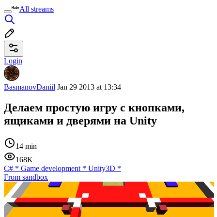
All streams
Login
BasmanovDaniil
Jan 29 2013 at 13:34
Делаем простую игру с кнопками,
ящиками и дверями на Unity
14 min
168K
C#
*
Game development
*
Unity3D
*
From sandbox