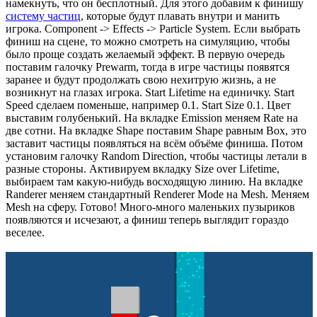
намекнуть, что он бесплотный. Для этого добавим к финишу
систему частиц
, которые будут плавать внутри и манить
игрока. Component -> Effects -> Particle System. Если выбрать
финиш на сцене, то можно смотреть на симуляцию, чтобы
было проще создать желаемый эффект. В первую очередь
поставим галочку Prewarm, тогда в игре частицы появятся
заранее и будут продолжать свою нехитрую жизнь, а не
возникнут на глазах игрока. Start Lifetime на единичку. Start
Speed сделаем поменьше, например 0.1. Start Size 0.1. Цвет
выставим голубенький. На вкладке Emission меняем Rate на
две сотни. На вкладке Shape поставим Shape равным Box, это
заставит частицы появляться на всём объёме финиша. Потом
установим галочку Random Direction, чтобы частицы летали в
разные стороны. Активируем вкладку Size over Lifetime,
выбираем там какую-нибудь восходящую линию. На вкладке
Randerer меняем стандартный Renderer Mode на Mesh. Меняем
Mesh на сферу. Готово! Много-много маленьких пузыриков
появляются и исчезают, а финиш теперь выглядит гораздо
веселее.