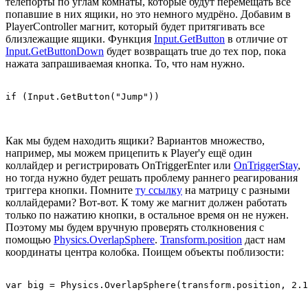
телепорты по углам комнаты, которые будут перемещать все
попавшие в них ящики, но это немного мудрёно. Добавим в
PlayerController магнит, который будет притягивать все
близлежащие ящики. Функция
Input.GetButton
в отличие от
Input.GetButtonDown
будет возвращать true до тех пор, пока
нажата запрашиваемая кнопка. То, что нам нужно.
Как мы будем находить ящики? Вариантов множество,
например, мы можем прицепить к Player'у ещё один
коллайдер и регистрировать OnTriggerEnter или
OnTriggerStay
,
но тогда нужно будет решать проблему раннего реагирования
триггера кнопки. Помните
ту ссылку
на матрицу с разными
коллайдерами? Вот-вот. К тому же магнит должен работать
только по нажатию кнопки, в остальное время он не нужен.
Поэтому мы будем вручную проверять столкновения с
помощью
Physics.OverlapSphere
.
Transform.position
даст нам
координаты центра колобка. Поищем объекты поблизости: