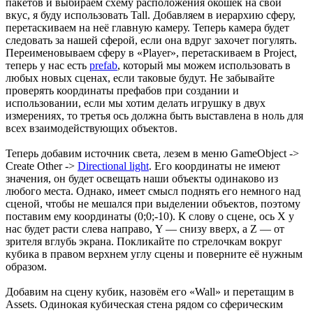
пакетов и выбираем схему расположения окошек на свой
вкус, я буду использовать Tall. Добавляем в иерархию сферу,
перетаскиваем на неё главную камеру. Теперь камера будет
следовать за нашей сферой, если она вдруг захочет погулять.
Переименовываем сферу в «Player», перетаскиваем в Project,
теперь у нас есть
prefab
, который мы можем использовать в
любых новых сценах, если таковые будут. Не забывайте
проверять координаты префабов при создании и
использовании, если мы хотим делать игрушку в двух
измерениях, то третья ось должна быть выставлена в ноль для
всех взаимодействующих объектов.
Теперь добавим источник света, лезем в меню GameObject ->
Create Other ->
Directional light
. Его координаты не имеют
значения, он будет освещать наши объекты одинаково из
любого места. Однако, имеет смысл поднять его немного над
сценой, чтобы не мешался при выделении объектов, поэтому
поставим ему координаты (0;0;-10). К слову о сцене, ось X у
нас будет расти слева направо, Y — снизу вверх, а Z — от
зрителя вглубь экрана. Покликайте по стрелочкам вокруг
кубика в правом верхнем углу сцены и поверните её нужным
образом.
Добавим на сцену кубик, назовём его «Wall» и перетащим в
Assets. Одинокая кубическая стена рядом со сферическим