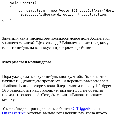
    void Update()

    {

        var direction = new Vector3(Input.GetAxis("Hori
        rigidbody.AddForce(direction * acceleration);

    }

Заметили как в инспекторе появилось новое поле Acceleration
у нашего скрипта? Эффектно, да? Вбиваем в поле тридцатку
или что-нибудь на ваш вкус и проверяем в действии.
Материалы и коллайдеры
Пора уже сделать какую-нибудь кнопку, чтобы было на что
нажимать. Дублируем префаб Wall и переименовываем его в
«Button». В инспекторе у коллайдера ставим галочку Is Trigger.
Это развоплотит нашу кнопку и заставит другие объекты
проходить сквозь неё. Создаём скрипт «Button» и вешаем на
кнопку.
У коллайдеров-триггеров есть события
OnTriggerEnter
и
OnTriggerExit
, которые вызываются всякий раз, когда что-то