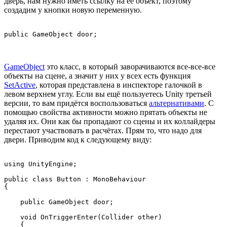
дверь, нам нужно иметь ссылку на её объект, поэтому
создадим у кнопки новую переменную.
GameObject
это класс, в который заворачиваются все-все-все
объекты на сцене, а значит у них у всех есть функция
SetActive
, которая представлена в инспекторе галочкой в
левом верхнем углу. Если вы ещё пользуетесь Unity третьей
версии, то вам придётся воспользоваться
альтернативами
. С
помощью свойства активности можно прятать объекты не
удаляя их. Они как бы пропадают со сцены и их коллайдеры
перестают участвовать в расчётах. Прям то, что надо для
двери. Приводим код к следующему виду:
using UnityEngine;

public class Button : MonoBehaviour

{

    public GameObject door;

    void OnTriggerEnter(Collider other)

    {
