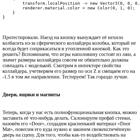
        transform.localPosition -= new Vector3(0, 0, 0.
        renderer.material.color = new Color(0, 1, 0);

    }

Протестировали. Наезд на кнопку вынуждает её нехило
колбасить из-за сферического коллайдера колобка, который не
всегда будет соприкасаться в утопленной кнопкой. Как это
решить? Вспоминаем, что игры наполовину состоят из лжи, а
значит размеры коллайдера совсем не обязательно должны
совпадать с моделькой. Смотрим в инпекторе свойства
коллайдера, учетверяем его размер по оси Z и смещаем его на
-1.5 в том же направлении. Тестируем! Так гораздо лучше.
Двери, ящики и магниты
Теперь, когда у нас есть полнофункциональная кнопка, можно
заставить её что-нибудь делать. Склонируем префаб стенки,
назовём его «Door», создадим красненький материал «Door
Mat», повесим его куда нужно и закинем свежеиспечённую
дверь на сцену. Для того, чтобы как-то воздействовать на