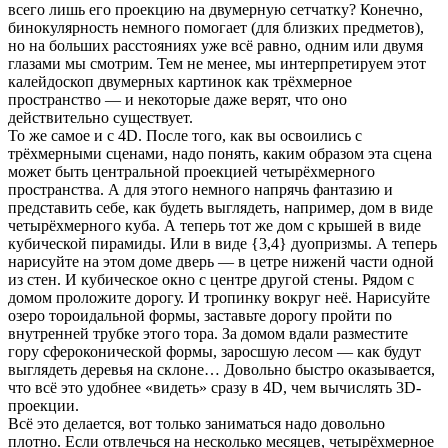
всего лишь его проекцию на двумерную сетчатку? Конечно,
бинокулярность немного помогает (для близких предметов),
но на больших расстояниях уже всё равно, одним или двумя
глазами мы смотрим. Тем не менее, мы интерпретируем этот
калейдоскоп двумерных картинок как трёхмерное
пространство — и некоторые даже верят, что оно
действительно существует.
То же самое и с 4D. После того, как вы освоились с
трёхмерными сценами, надо понять, каким образом эта сцена
может быть центральной проекцией четырёхмерного
пространства. А для этого немного напрячь фантазию и
представить себе, как будеть выглядеть, например, дом в виде
четырёхмерного куба. А теперь тот же дом с крышей в виде
кубической пирамиды. Или в виде {3,4} дуопризмы. А теперь
нарисуйте на этом доме дверь — в цетре ниженй части одной
из стен. И кубическое окно с центре другой стены. Рядом с
домом проложите дорогу. И тропинку вокруг неё. Нарисуйте
озеро тороидальной формы, заставьте дорогу пройти по
внутренней трубке этого тора. За домом вдали разместите
гору сфероконической формы, заросшую лесом — как будут
выглядеть деревья на склоне… Довольно быстро оказывается,
что всё это удобнее «видеть» сразу в 4D, чем вычислять 3D-
проекции.
Всё это делается, вот только заниматься надо довольно
плотно. Если отвлечься на несколько месяцев, четырёхмерное