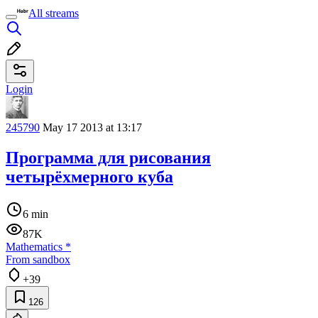
All streams
Login
245790
May 17 2013 at 13:17
Программа для рисования
четырёхмерного куба
6 min
87K
Mathematics
*
From sandbox
+39
126