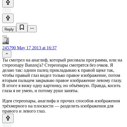
Reply
245790
May 17 2013 at 16:37
Ты смотрел на анаглиф, который рисовала программа, или на
стереопару Banzeq'a? Стереопары смотрятся без очков. Я
делаю так: однин палец прикладываю к правой щеке так,
чтобы правый глаз видел только правое изображение, потом
вторым пальцем закрываю правое изображение левому глазу.
В итоге я вижу одну картинку, но объёмную. Правда, косить
глаза я не умею, и потому руки заняты.
Идея стереопары, анаглифа и прочих способов изображения
трёхмерного на плоскости — разделить изображения для
правого и левого глаз.