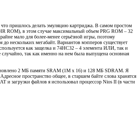
у что пришлось делать эмуляцию картриджа. В самом простом
CHR ROM), в этом случае максимальный объем PRG ROM – 32
крайне мало для более-менее серьёзной игры, поэтому
 до нескольких мегабайт. Вариантов мэпперов существует
пользуется как защелка и 74HC32 – 4 элемента ИЛИ, так и
случайно, так как именно на нем была выпущена основная
становлено 2 МБ памяти SRAM (1M x 16) и 128 МБ SDRAM. Я
ресное пространство общее, в старшем байте слова хранятся
 и загрузки файлов я использовал процессор Nios II (в части