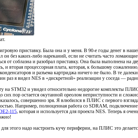
ат.
гровую приставку. Была она и у меня. В 90-е годы денег в наше
тал он без каких-либо нареканий, если не считать часто ломающ
ся от соблазна и разобрал приставку. Она была выполнена на дв
сь, и вторая процессорная плата, которая, к большому сожалени
 конденсаторов и разъема картриджа ничего не было. В те дале
один раз я видел NES в «дискретной» реализации у соседа — рад
ту на STM32 и увидел относительно недорогие комплекты ПЛИС Alt
сих пор остается окутанной ореолом неприступности и сложност
казалось, совершенно зря. Я влюбился в ПЛИС с первого взгля
ьностью. Например, полноценная работа со SDRAM, подключение
 DE2-115
, которая и используется для проекта NES. Теперь я очен
ожно!
 для этого надо настроить кучу периферии, на ПЛИС это делаетс