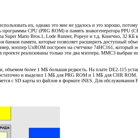
пользовать их, однако это мне не удалось и это хорошо, потом
ть программы CPU (PRG ROM) и память знакогенератора PPU (
Super Mario Bros.1, Lode Runner, Popeye и т.д. Конечно, 32 КБ 
 банков памяти, которые позволяет расширить доступный объем
ример, мэппер UxROM построен на счетчике 74HC161, который ис
проекте реализованы только эти два мэппера. MMC3 выбран не 
жи, объемом более 1 МБ большая редкость. На плате DE2-115 у
остаточно и выделил 1 МБ для PRG ROM и 1 МБ для CHR ROM. Ад
тся с SD карты из файлов в формате iNES. Для обслуживания FAT