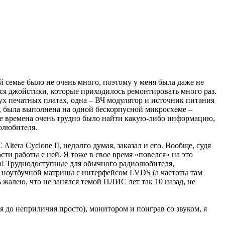
й семье было не очень много, поэтому у меня была даже не
иеся джойстики, которые приходилось ремонтировать много раз.
ух печатных платах, одна – ВЧ модулятор и источник питания
ю, была выполнена на одной бескорпусной микросхеме –
кие времена очень трудно было найти какую-либо информацию,
иолюбителя.
era Cyclone II, недолго думая, заказал и его. Вообще, судя
и работы с ней. Я тоже в свое время «повелся» на это
да! Труднодоступные для обычного радиолюбителя,
 ноутбучной матрицы с интерфейсом LVDS (а частоты там
ь жалею, что не занялся темой ПЛИС лет так 10 назад, не
я до неприличия просто), монитором и поиграв со звуком, я