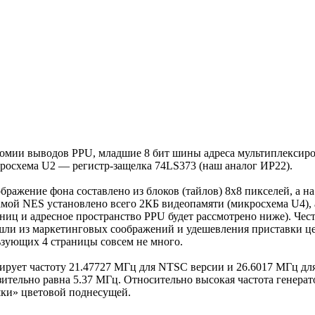
номии выводов PPU, младшие 8 бит шины адреса мультиплексиров
кросхема U2 — регистр-защелка 74LS373 (наш аналог ИР22).
ражение фона составлено из блоков (тайлов) 8x8 пикселей, а на
самой NES установлено всего 2КБ видеопамяти (микросхема U4),
иц и адресное пространство PPU будет рассмотрено ниже). Честн
ошли из маркетинговых соображений и удешевления приставки це
ьзующих 4 страницы совсем не много.
рует частоту 21.47727 МГц для NTSC версии и 26.6017 MГц для 
ительно равна 5.37 МГц. Относительно высокая частота генерат
ки» цветовой поднесущей.