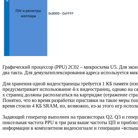
Графический процессор (PPU) 2C02 – микросхема U5. Для эко
два такта. Для демультиплексирования адреса используется ми
Для хранения одной видеостраницы требуется 1 КБ памяти (изоб
предусматривает использование 4-х видеостраниц, однако на 
х страниц должны располагаться на картридже (отражение стран
Понятно, что во время разработки приставки на такие меры п
время стоили 4 КБ SRAM, но, возможно, из-за этого игр испол
Задающий генератор выполнен на транзисторах Q2, Q3 и генери
пиксельная частота PPU в три раза выше частоты ЦП и приблиз
информации в композитном видеосигнале и генерации «вспыш