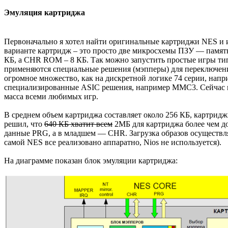
Эмуляция картриджа
Первоначально я хотел найти оригинальные картриджи NES и ис
варианте картридж – это просто две микросхемы ПЗУ — памя
КБ, а CHR ROM – 8 КБ. Так можно запустить простые игры типа 
применяются специальные решения (мэпперы) для переключения
огромное множество, как на дискретной логике 74 серии, нап
специализированные ASIC решения, например MMC3. Сейчас в 
масса всеми любимых игр.
В среднем объем картриджа составляет около 256 КБ, картрид
решил, что
640 КБ хватит всем
2МБ для картриджа более чем д
данные PRG, а в младшем — CHR. Загрузка образов осуществляе
самой NES все реализовано аппаратно, Nios не используется).
На диаграмме показан блок эмуляции картриджа: