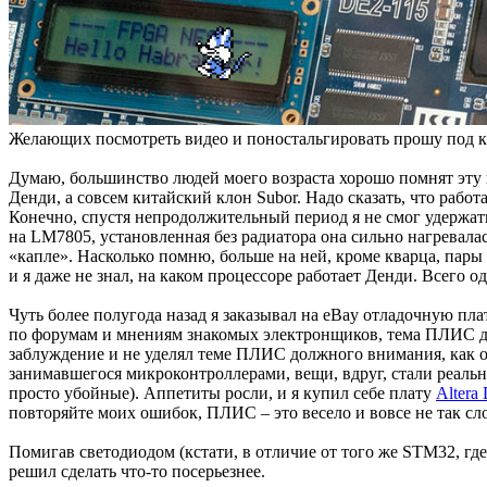
Желающих посмотреть видео и поностальгировать прошу под к
Думаю, большинство людей моего возраста хорошо помнят эту и
Денди, а совсем китайский клон Subor. Надо сказать, что рабо
Конечно, спустя непродолжительный период я не смог удержать
на LM7805, установленная без радиатора она сильно нагревала
«капле». Насколько помню, больше на ней, кроме кварца, пары
и я даже не знал, на каком процессоре работает Денди. Всего 
Чуть более полугода назад я заказывал на eBay отладочную пла
по форумам и мнениям знакомых электронщиков, тема ПЛИС до 
заблуждение и не уделял теме ПЛИС должного внимания, как о
занимавшегося микроконтроллерами, вещи, вдруг, стали реал
просто убойные). Аппетиты росли, и я купил себе плату
Altera
повторяйте моих ошибок, ПЛИС – это весело и вовсе не так сл
Помигав светодиодом (кстати, в отличие от того же STM32, где
решил сделать что-то посерьезнее.