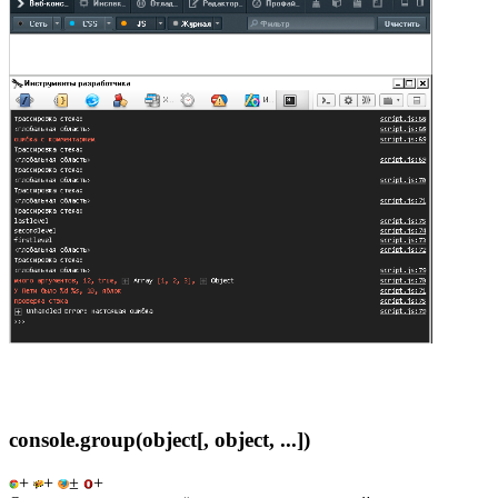
console.group(object[, object, ...])
+
+
±
+