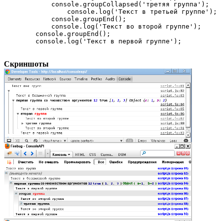
            console.groupCollapsed('третяя группа');

                console.log('Текст в третьей группе');

            console.groupEnd();

            console.log('Текст во второй группе');

        console.groupEnd();

        console.log('Текст в первой группе');
Скриншоты