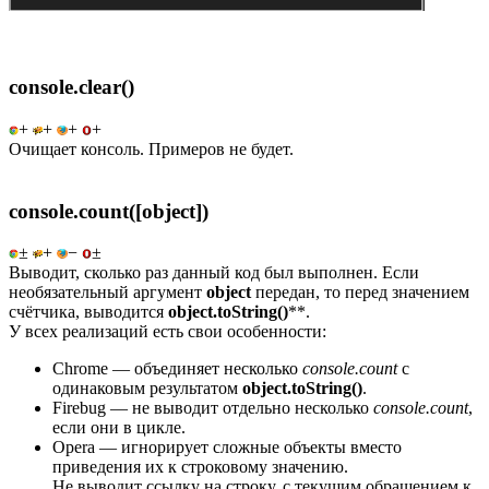
console.clear()
+
+
+
+
Очищает консоль. Примеров не будет.
console.count([object])
±
+
−
±
Выводит, сколько раз данный код был выполнен. Если
необязательный аргумент
object
передан, то перед значением
счётчика, выводится
object.toString()
**.
У всех реализаций есть свои особенности:
Chrome — объединяет несколько
console.count
с
одинаковым результатом
object.toString()
.
Firebug — не выводит отдельно несколько
console.count
,
если они в цикле.
Opera — игнорирует сложные объекты вместо
приведения их к строковому значению.
Не выводит ссылку на строку, с текущим обращением к