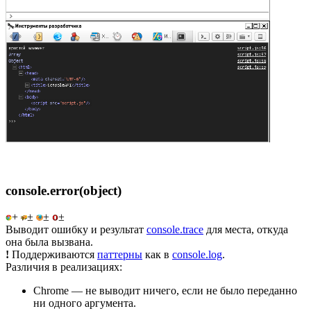
console.error(object)
+
±
±
±
Выводит ошибку и результат
console.trace
для места, откуда
она была вызвана.
!
Поддерживаются
паттерны
как в
console.log
.
Различия в реализациях:
Chrome — не выводит ничего, если не было переданно
ни одного аргумента.