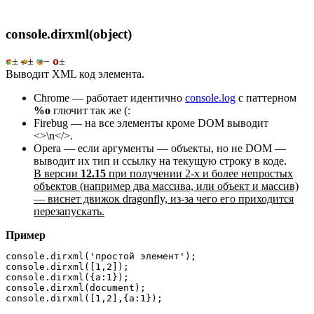
console.dirxml(object)
±
±
−
±
Выводит XML код элемента.
Chrome — работает идентично
console.log
с паттерном
%o
глючит так же (:
Firebug — на все элементы кроме DOM выводит
<>\n</>.
Opera — если аргументы — объекты, но не DOM —
выводит их тип и ссылку на текущую строку в коде.
В версии
12.15
при получении 2-х и более непростых
объектов (например два массива, или объект и массив)
— виснет движок dragonfly, из-за чего его приходится
перезапускать.
Пример
console.dirxml('простой элемент');

console.dirxml([1,2]);

console.dirxml({a:1});

console.dirxml(document);

console.dirxml([1,2],{a:1});