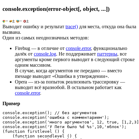
console.exception(error-object[, object, ...])
−
±
−
±
Выводит ошибку и результат
trace()
для места, откуда она была
вызвана.
Один из самых неоднозначных методов:
Firebug — в отличие от
console.error
, функционально
далёк от
console.log
. Не поддерживает
паттерны
, все
аргументы кроме первого выводит в следующий строке
одним массивом.
В случае, когда аргументов не передано — вместо
message выводит «Ошибка в утверждении».
Opera — из-за попыток реализовать трассировку —
выводит всё вразнобой. В остальном работает как
console.error
.
Пример
console.exception(); // без аргументов

console.exception('ошибка с комментарием');

console.exception('много аргументов', 12, true, [1,2,3]
console.exception('У Пети было %d %s',10,'яблок');

(function firstlevel () {

    (function secondlevel () {
