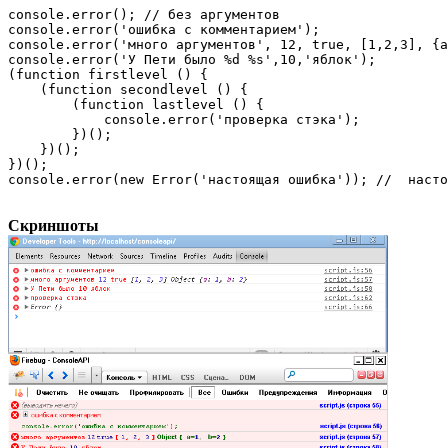
console.error(); // без аргументов

console.error('ошибка с комментарием');

console.error('много аргументов', 12, true, [1,2,3], {a
console.error('У Пети было %d %s',10,'яблок');

(function firstlevel () {

    (function secondlevel () {

        (function lastlevel () {

            console.error('проверка стэка');

        })();

    })();

})();

console.error(new Error('настоящая ошибка')); //  насто
Скриншоты