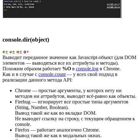
console.dir(object)
±
±
±
+
Выводит переданное значение как Javascript-объект (для DOM
элементов — выводяться все их аттрибуты и методы).
Похожим образом работает
%O
в
console.log
в Chrome.
Как и в случае с
console.count
— у всех свой подход в
реализации данного метода API:
Chrome — простые аргументы, у которох нету ни
методов ни аттрибутов, выводит всё-равно как объекты.
Firebug — игнорирует все простые типы аргументов
(String, Number, Boolean).
Вывод такой же как во вкладке DOM.
Не выводит ссылку на строку, с текущим обращением к
console.
Firefox — работает аналогично Chrome.
Вывод такой же как в модальных окнах.