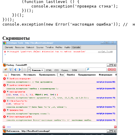
        (function lastlevel () {

            console.exception('проверка стэка');

        })();

    })();

})();

console.exception(new Error('настоящая ошибка')); //  н
Скриншоты