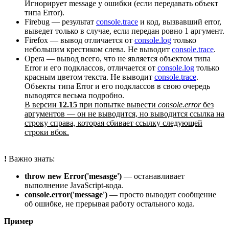
Игнорирует message у ошибки (если передавать объект
типа Error).
Firebug — результат
console.trace
и код, вызвавший error,
выведет только в случае, если передан ровно 1 аргумент.
Firefox — вывод отличается от
console.log
только
небольшим крестиком слева. Не выводит
console.trace
.
Opera — вывод всего, что не является объектом типа
Error и его подклассов, отличается от
console.log
только
красным цветом текста. Не выводит
console.trace
.
Объекты типа Error и его подклассов в свою очередь
выводятся весьма подробно.
В версии
12.15
при попытке вывести
console.error
без
аргументов — он не выводится, но выводится ссылка на
строку справа, которая сбивает ссылку следующей
строки вбок.
!
Важно знать:
throw new Error('mesasge')
— останавливает
выполнение JavaScript-кода.
console.error('message')
— просто выводит сообщение
об ошибке, не прерывая работу остального кода.
Пример