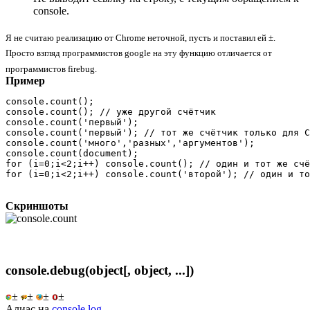
console.
Я не считаю реализацию от Chrome неточной, пусть и поставил ей ±.
Просто взгляд программистов google на эту функцию отличается от
программистов firebug.
Пример
console.count();

console.count(); // уже другой счётчик

console.count('первый');

console.count('первый'); // тот же счётчик только для C
console.count('много','разных','аргументов');

console.count(document);

for (i=0;i<2;i++) console.count(); // один и тот же счё
for (i=0;i<2;i++) console.count('второй'); // один и то
Скриншоты
console.debug(object[, object, ...])
±
±
±
±
Алиас на
console.log
.