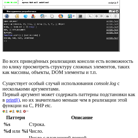
Во всех приведённых реализациях консоли есть возможность
по клику просмотреть структуру сложных элементов, таких
как массивы, объекты, DOM элементы и т.п.
Существует особый случай использования
console.log
с
несколькими аргументами.
Первый аргумент может содержать паттерны подстановки как
в
printf()
, но их значительно меньше чем в реализации этой
функции на C, PHP etc.
±
±
±
−
Паттерн
Описание
%s
Строка.
%d
или
%i
Число.
Число с плавающей точкой.