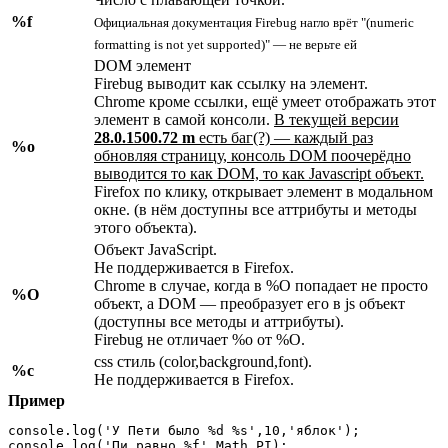
%f
Официальная документация Firebug нагло врёт "(numeric
formatting is not yet supported)" — не верьте ей
DOM элемент
Firebug выводит как ссылку на элемент.
Chrome кроме ссылки, ещё умеет отображать этот
элемент в самой консоли.
В текущей версии
28.0.1500.72 m
есть баг(?) — каждый раз
%o
обновляя страницу, консоль DOM поочерёдно
выводится то как DOM, то как Javascript объект.
Firefox по клику, открывает элемент в модальном
окне. (в нём доступны все аттрибуты и методы
этого объекта).
Объект JavaScript.
Не поддерживается в Firefox.
Chrome в случае, когда в %O попадает не просто
%O
объект, а DOM — преобразует его в js объект
(доступны все методы и аттрибуты).
Firebug не отличает %o от %O.
css стиль (color,background,font).
%c
Не поддерживается в Firefox.
Пример
console.log('У Пети было %d %s',10,'яблок');

console.log('Пи равно %f',Math.PI);
