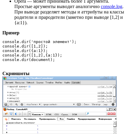
Opera — может принимать более 1 аргумента.
Простые аргументы выводит аналогично
console.log
.
При выводе разделяет методы и аттрибуты на классы
родители и прародители (заметно при выводе [1,2] и
{a:1}).
Пример
console.dir('простой элемент');

console.dir([1,2]);

console.dir({a:1});

console.dir([1,2],{a:1});

console.dir(document);
Скриншоты