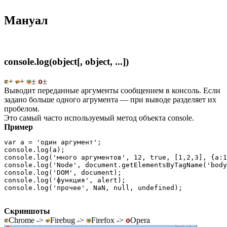
Мануал
console.log(object[, object, ...])
+
+
±
±
Выводит переданные аргументы сообщением в консоль. Если
задано больше одного агрумента — при выводе разделяет их
пробелом.
Это самый часто используемый метод объекта console.
Пример
var a = 'один аргумент';

console.log(a);

console.log('много аргументов', 12, true, [1,2,3], {a:1
console.log('Node', document.getElementsByTagName('body
console.log('DOM', document);

console.log('функция', alert);

console.log('прочее', NaN, null, undefined);
Скриншоты
Chrome ->
Firebug ->
Firefox ->
Opera