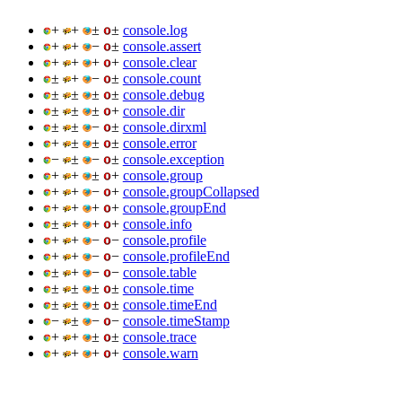
+
+
±
±
console.log
+
+
−
±
console.assert
+
+
+
+
console.clear
±
+
−
±
console.count
±
±
±
±
console.debug
±
±
±
+
console.dir
±
±
−
±
console.dirxml
+
±
±
±
console.error
−
±
−
±
console.exception
+
+
±
+
console.group
+
+
−
+
console.groupCollapsed
+
+
+
+
console.groupEnd
±
+
+
+
console.info
+
+
−
−
console.profile
+
+
−
−
console.profileEnd
±
+
−
−
console.table
±
±
±
±
console.time
±
±
±
±
console.timeEnd
−
±
−
−
console.timeStamp
+
+
±
±
console.trace
+
+
+
+
console.warn