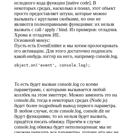
исходного кода функции [native code]. В
некоторых средах, насколько я понял, этот объект
просто предоставляет штуки, которые можно
вызывать с круглыми скобками, но они не
являются полноправными функциями: их нельзя
вызвать с call / apply / bind. Из примеров: отладчик
Хрома и отладчик ИЕ.
Основной минус:
Пусть есть EventEmitter и мы хотим прологировать
его активации. Для этого достаточно подписать
какой-нибудь логгер на него, например console.log.
object.on('event', console.log);
То есть будет вызван console.log со всеми
параметрами, с которыми вызывается любой
коллбек на этом эмиттере. Можно заменить это на
console.dir, тогда в некоторых средах (Node.js)
будет более подробный вывод первого параметра.
В любом случае, если console.log, console.dir не
будут функциями, то их нельзя будет вызвать,
придётся писать обвязку. Причём в случае
console.log обвязка будет неполноценная: мы не
сможем передать все параметры, потому что мы не