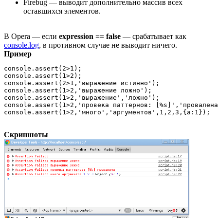
Firebug — выводит дополнительно массив всех
оставшихся элементов.
В Opera — если
expression == false
— срабатывает как
console.log
, в противном случае не выводит ничего.
Пример
console.assert(2>1);

console.assert(1>2);

console.assert(2>1,'выражение истинно');

console.assert(1>2,'выражение ложно');

console.assert(1>2,'выражение','ложно');

console.assert(1>2,'провека паттернов: [%s]','провалена
console.assert(1>2,'много','аргументов',1,2,3,{a:1});
Скриншоты