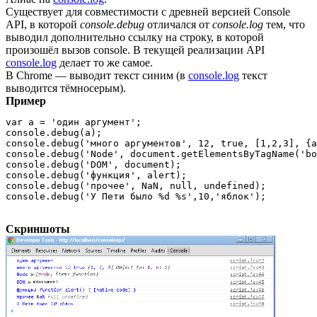
Существует для совместимости с древней версией Console
API, в которой
console.debug
отличался от
console.log
тем, что
выводил дополнительно ссылку на строку, в которой
произошёл вызов console. В текущей реализации API
console.log
делает то же самое.
В Chrome — выводит текст синим (в
console.log
текст
выводится тёмносерым).
Пример
var a = 'один аргумент';

console.debug(a);

console.debug('много аргументов', 12, true, [1,2,3], {a
console.debug('Node', document.getElementsByTagName('bo
console.debug('DOM', document);

console.debug('функция', alert);

console.debug('прочее', NaN, null, undefined);

console.debug('У Пети было %d %s',10,'яблок');
Скриншоты