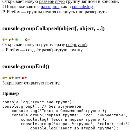
Открывает новую
развёрнутую
группу записей в консоли.
!
Поддерживаются
паттерны
как в
console.log
В Firefox — группы нельзя свернуть или развернуть.
console.groupCollapsed(object[, object, ...])
+
+
—
+
Открывает новую группу сразу
свёрнутой
.
в Firefox — создаёт развёрнутую группу.
console.groupEnd()
+
+
+
+
Закрывает открытую группу.
Пример
console.log('Текст вне групп');

console.group(); // без аргументов

    console.log('Текст в безымянной группе');

    console.group('первая группа', 'со', 'множеством', 
        console.log('Текст в первой группе');

        console.group('вторая %cгруппа', 'color: red;')
            console.log('Текст во второй группе');
