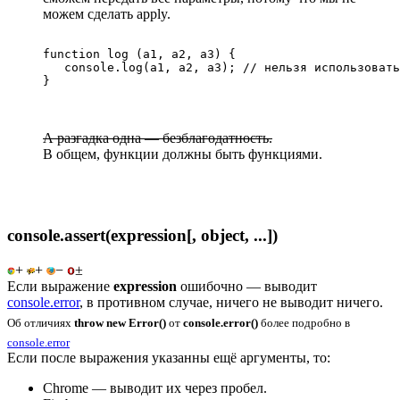
можем сделать apply.
function log (a1, a2, a3) {

   console.log(a1, a2, a3); // нельзя использовать
}
А разгадка одна — безблагодатность.
В общем, функции должны быть функциями.
console.assert(expression[, object, ...])
+
+
−
±
Если выражение
expression
ошибочно — выводит
console.error
, в противном случае, ничего не выводит ничего.
Об отличиях
throw new Error()
от
console.error()
более подробно в
console.error
Если после выражения указанны ещё аргументы, то:
Chrome — выводит их через пробел.