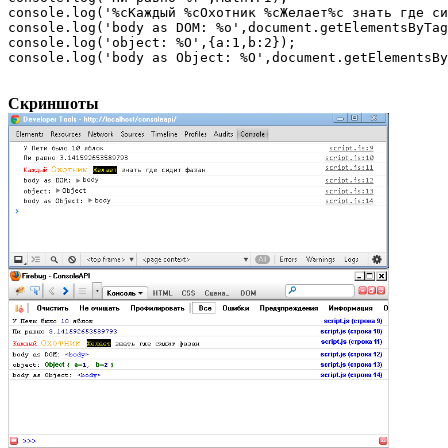
console.log('%cКаждый %cОхотник %cЖелает%c знать где си
console.log('body as DOM: %o',document.getElementsByTag
console.log('object: %O',{a:1,b:2});

console.log('body as Object: %O',document.getElementsB
Скриншоты